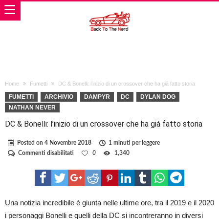
Home
Fumetti
DC & Bonelli: l’inizio di un crossover che ha già fatto storia
FUMETTI
ARCHIVIO
DAMPYR
DC
DYLAN DOG
NATHAN NEVER
DC & Bonelli: l’inizio di un crossover che ha già fatto storia
Posted on
4 Novembre 2018
1 minuti per leggere
su
Commenti disabilitati
0
1,340
DC
&
Bonelli:
l’inizio
di
un
Una notizia incredibile è giunta nelle ultime ore, tra il 2019 e il 2020
crossover
i personaggi Bonelli e quelli della DC si incontreranno in diversi
che