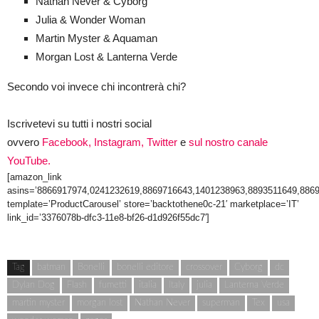
Nathan Never & Cyborg
Julia & Wonder Woman
Martin Myster & Aquaman
Morgan Lost & Lanterna Verde
Secondo voi invece chi incontrerà chi?
Iscrivetevi su tutti i nostri social
ovvero
Facebook,
Instagram,
Twitter
e
sul nostro canale
YouTube.
[amazon_link
asins=’8866917974,0241232619,8869716643,1401238963,8893511649,886
template=’ProductCarousel’ store=’backtothene0c-21′ marketplace=’IT’
link_id=’3376078b-dfc3-11e8-bf26-d1d926f55dc7′]
Tag
batman
Bonelli
bonelli editore
crossover
Cyborg
dc
Dylan Dog
Flash
fumetti
italia
Italy
julia
Lanterna Verde
martin myster
morgan lost
Nathan Never
superman
Tex
usa