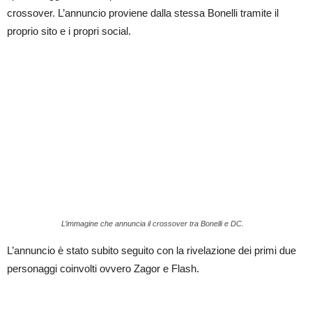
ha
crossover. L’annuncio proviene dalla stessa Bonelli tramite il
già
fatto
proprio sito e i propri social.
storia
L’immagine che annuncia il crossover tra Bonelli e DC.
L’annuncio è stato subito seguito con la rivelazione dei primi due
personaggi coinvolti ovvero Zagor e Flash.