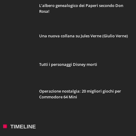
L’albero genealogico dei Paperi secondo Don
Rosa!
Una nuova collana su Jules Verne (Giulio Verne)
Tutti i personaggi Disney morti
Operazione nostalgia: 20 migliori giochi per
Commodore 64 Mini
TIMELINE