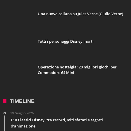
Una nuova collana su Jules Verne (Giulio Verne)
Tutti i personaggi Disney morti
Operazione nostalgia: 20 migliori giochi per
Commodore 64 Mini
TIMELINE
19 Giugno 2026
I 10 Classici Disney: tra record, miti sfatati e segreti
d’animazione