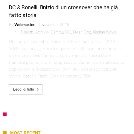
DC & Bonelli: l’inizio di un crossover che ha già
fatto storia
By
Webmaster
4 Novembre 2018
in :
Fumetti
,
Archivio
,
Dampyr
,
DC
,
Dylan Dog
,
Nathan Never
Una notizia incredibile è giunta nelle ultime ore, tra il 2019 e il
2020 i personaggi Bonelli e quelli della DC si incontreranno in
diversi crossover. L’annuncio proviene dalla stessa Bonelli
tramite il proprio sito e i propri social. L’annuncio è stato subito
seguito con la rivelazione dei primi due personaggi coinvolti
ovvero Zagor e Flash. Cosa ne pensate? Siete …
Leggi di tutto
MOST RECENT