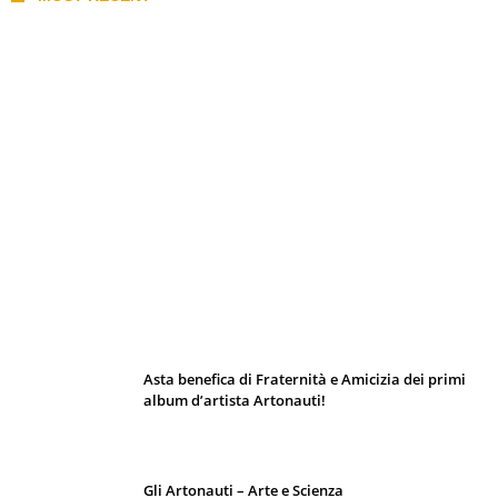
I 10 Classici Disney: tra record, miti sfatati
e segreti d’animazione
Asta benefica di Fraternità e Amicizia dei primi
album d’artista Artonauti!
Gli Artonauti – Arte e Scienza