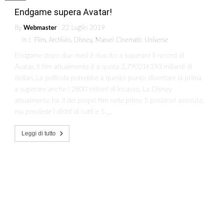
Endgame supera Avatar!
By
Webmaster
22 Luglio 2019
in :
Film
,
Archivio
,
Disney
,
Marvel Cinematic Universe
Endgame dopo due mesi è riuscito a superare il record di
Avatar. Il film attualmente è a quota 2,790216193 miliardi di
dollari. La pellicola potrebbe a questo punto diventare la prima
a superare anche i 2800 milioni di incasso. La Disney
attualmente ha 3 dei propri film nelle prime 5 posizioni assolute,
ma possiede i diritti di tutti e 5 …
Leggi di tutto