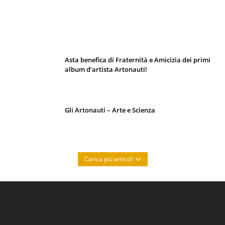
I 10 Classici Disney: tra record, miti sfatati
e segreti d’animazione
Asta benefica di Fraternità e Amicizia dei primi
album d’artista Artonauti!
Gli Artonauti – Arte e Scienza
Carica più articoli