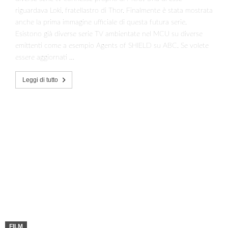
riguardava Loki, fratellastro di Thor. Finalmente è stata mostrata
anche la prima immagine ufficiale di questa futura serie.
Esistono già diverse serie TV ambientate nel MCU su diverse
emittenti come a esempio Agents of SHIELD su ABC. Se volete
essere aggiornati …
Leggi di tutto
FILM