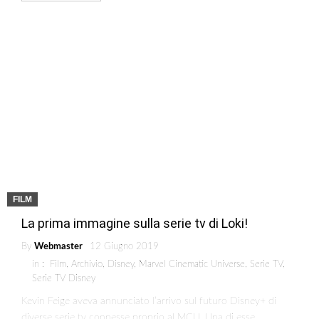
FILM
La prima immagine sulla serie tv di Loki!
By
Webmaster
12 Giugno 2019
in :
Film
,
Archivio
,
Disney
,
Marvel Cinematic Universe
,
Serie TV
,
Serie TV Disney
Kevin Feige aveva annunciato l’arrivo sul futuro Disney+ di
diverse serie tv connesse proprio al MCU. Una di esse