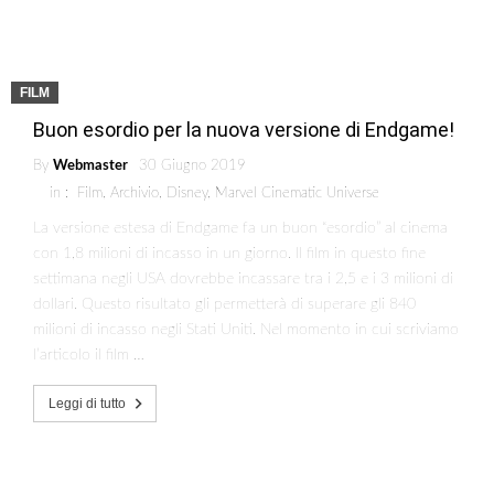
FILM
Buon esordio per la nuova versione di Endgame!
By
Webmaster
30 Giugno 2019
in :
Film
,
Archivio
,
Disney
,
Marvel Cinematic Universe
La versione estesa di Endgame fa un buon “esordio” al cinema
con 1,8 milioni di incasso in un giorno. Il film in questo fine
settimana negli USA dovrebbe incassare tra i 2,5 e i 3 milioni di
dollari. Questo risultato gli permetterà di superare gli 840
milioni di incasso negli Stati Uniti. Nel momento in cui scriviamo
l’articolo il film …
Leggi di tutto