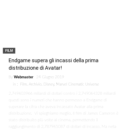
FILM
Endgame supera gli incassi della prima
distribuzione di Avatar!
By
Webmaster
24 Giugno 2019
in :
Film
,
Archivio
,
Disney
,
Marvel Cinematic Universe
2,749603966 miliardi di dollari contro i 2,749064328 miliardi
questi sono i numeri che hanno permesso a Endgame di
superare la cifra che aveva incassato Avatar alla prima
distribuzione. Vi spieghiamo meglio. Il film di James Cameron è
stato distribuito più volte al cinema, permettendo il
raggiungimento di 2,787965087 di dollari di incasso. Ma nella