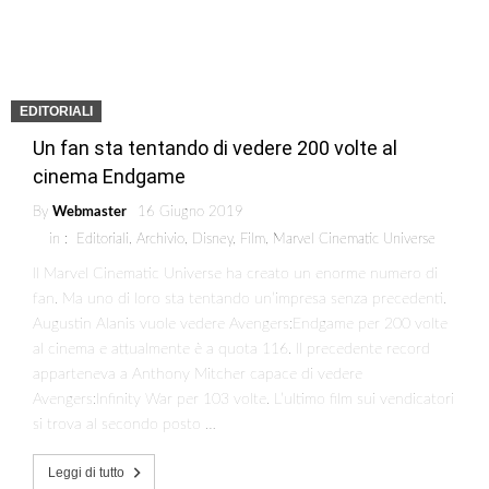
EDITORIALI
Un fan sta tentando di vedere 200 volte al
cinema Endgame
By
Webmaster
16 Giugno 2019
in :
Editoriali
,
Archivio
,
Disney
,
Film
,
Marvel Cinematic Universe
Il Marvel Cinematic Universe ha creato un enorme numero di
fan. Ma uno di loro sta tentando un’impresa senza precedenti.
Augustin Alanis vuole vedere Avengers:Endgame per 200 volte
al cinema e attualmente è a quota 116. Il precedente record
apparteneva a Anthony Mitcher capace di vedere
Avengers:Infinity War per 103 volte. L’ultimo film sui vendicatori
si trova al secondo posto …
Leggi di tutto