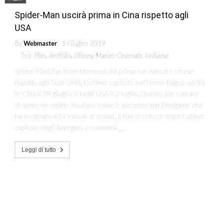
Spider-Man uscirà prima in Cina rispetto agli
USA
By
Webmaster
1 Giugno 2019
in :
Film
,
Archivio
,
Disney
,
Marvel Cinematic Universe
Spider-Man: Far from Home uscirà prima nel mercato cinese
rispetto agli Stati Uniti. L’ultimo capitolo sull’Uomo Ragno uscirà
in Cina il 28 giugno e negli USA il 2 luglio. Questo per cercare
di avere un ottimo risultato come è successo per Endgame che
ha incassato 614 milioni di dollari. Il film si colloca dopo l’ultimo
capitolo degli Avengers e conterrà …
Leggi di tutto