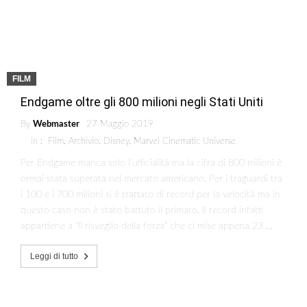
FILM
Endgame oltre gli 800 milioni negli Stati Uniti
By
Webmaster
27 Maggio 2019
in :
Film
,
Archivio
,
Disney
,
Marvel Cinematic Universe
Per Endgame manca solo l’ufficialità ma la cifra di 800 milioni è
ormai stata superata nel mercato americano. Per i traguardi tra
i 100 e i 700 milioni si è trattato di record per la velocità ma in
questo caso non è stato battuto il primato. Il record infatti
appartiene a “Il risveglio della forza” che ci mise appena 23 …
Leggi di tutto