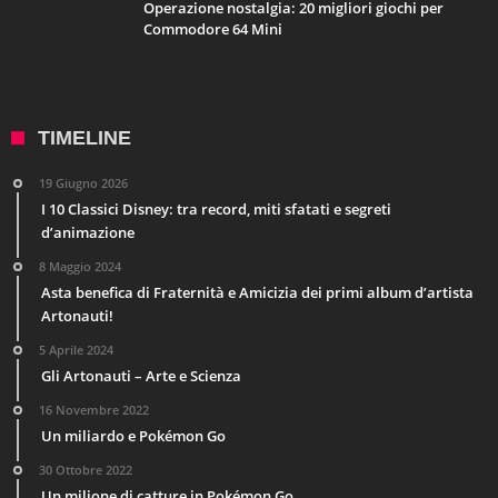
Operazione nostalgia: 20 migliori giochi per
Commodore 64 Mini
TIMELINE
19 Giugno 2026
I 10 Classici Disney: tra record, miti sfatati e segreti
d’animazione
8 Maggio 2024
Asta benefica di Fraternità e Amicizia dei primi album d’artista
Artonauti!
5 Aprile 2024
Gli Artonauti – Arte e Scienza
16 Novembre 2022
Un miliardo e Pokémon Go
30 Ottobre 2022
Un milione di catture in Pokémon Go