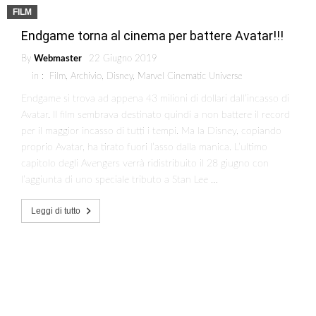
FILM
Endgame torna al cinema per battere Avatar!!!
By
Webmaster
22 Giugno 2019
in :
Film
,
Archivio
,
Disney
,
Marvel Cinematic Universe
Endgame si trova ad appena 43 milioni di dollari dall’incasso di
Avatar. Il film sembrava destinato quindi a non battere il record
per il maggior incasso di tutti i tempi. Ma la Disney, copiando
proprio Avatar, ha tirato fuori l’asso dalla manica. L’ultimo
capitolo degli Avengers verrà ridistribuito il 28 giugno con
l’aggiunta di uno speciale tributo a Stan Lee …
Leggi di tutto