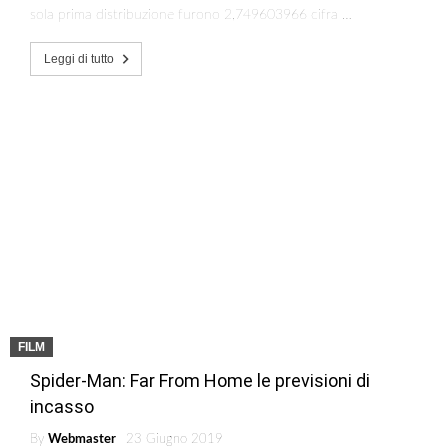
sola prima distribuzione furono 2,749603966 cifra …
Leggi di tutto
FILM
Spider-Man: Far From Home le previsioni di
incasso
By
Webmaster
23 Giugno 2019