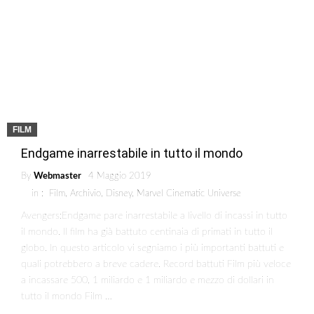
FILM
Endgame inarrestabile in tutto il mondo
By
Webmaster
4 Maggio 2019
in :
Film
,
Archivio
,
Disney
,
Marvel Cinematic Universe
Avengers:Endgame pare inarrestabile a livello di incassi in tutto
il mondo. Il film ha già battuto centinaia di primati in tutto il
globo. In questo articolo vi segniamo i più importanti battuti e
quali potrebbero a breve cadere. Record battuti Film più veloce
a incassare 500, 1 miliardo e 1 miliardo e mezzo di dollari in
tutto il mondo Film …