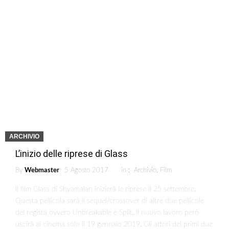
ARCHIVIO
L’inizio delle riprese di Glass
By
Webmaster
5 Agosto 2017
in :
Archivio
,
Film
Il film Glass di Shyamalan inizierà le riprese il 25 settembre.
Questa pellicola sarà il sequel/crossover di altre due pellicole
del regista ovvero Unbreakable e Split. Il nuovo lavoro però
uscirà al cinema solo il 19 gennaio 2019. Gli attori dei primi due