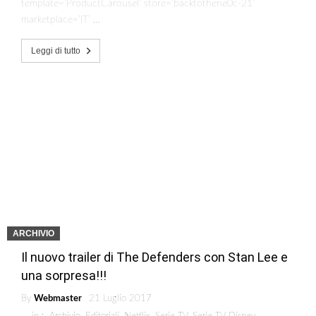
template=’ProductCarousel’ store=’backtothene0c-21′
marketplace=’IT’ …
Leggi di tutto
ARCHIVIO
Il nuovo trailer di The Defenders con Stan Lee e
una sorpresa!!!
By
Webmaster
21 Luglio 2017