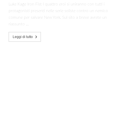
Luke Kage Iron Fist I quattro eroi si uniranno con tutti i
protagonisti presenti nelle serie soliste contro un nemico
comune per salvare New York. Sul sito a breve avrete un
riassunto …
Leggi di tutto