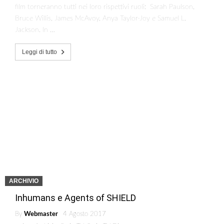
film torneranno tutti nei loro rispettivi ruoli: Sarah Paulson,
Bruce Willis, James McAvoy, Anya Taylor-Joy e Samuel L.
Jackson. In …
Leggi di tutto
ARCHIVIO
Inhumans e Agents of SHIELD
By
Webmaster
4 Agosto 2017