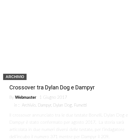
ARCHIVIO
Crossover tra Dylan Dog e Dampyr
By
Webmaster
1 Giugno 2017
in :
Archivio
,
Dampyr
,
Dylan Dog
,
Fumetti
Il crossover annunciato tra le due testate Bonelli, Dylan Dog e
Dampyr è stato confermato per agosto 2017. La storia sarà
articolata in due numeri diversi delle testate, per l’indagatore
dell’incubo il numero 371 mentre per Dampyr il 209.