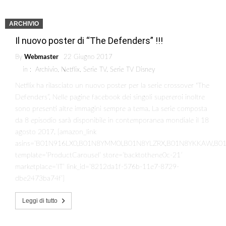
ARCHIVIO
Il nuovo poster di “The Defenders” !!!
By
Webmaster
22 Giugno 2017
in :
Archivio
,
Netflix
,
Serie TV
,
Serie TV Disney
Netflix ha rilasciato un nuovo poster per la serie crossover “The
Defenders”. Nelle pagine facebook dei singoli supereroi inoltre
sono presenti altre immagini sempre a tema. La serie composta
da 8 episodio sarà disponibile in contemporanea mondiale il 18
agosto 2017. [amazon_link
asins=’B01N916LX0,B01N8YMM0I,B01N8YLZRX,B01N8YKKAW,B0
template=’ProductCarousel’ store=’backtothene0c-21′
marketplace=’IT’ link_id=’8212da1f-576b-11e7-8729-
dbe2473ba74f’]
Leggi di tutto