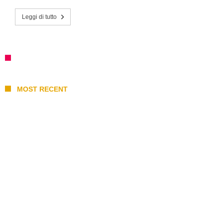
Leggi di tutto
MOST RECENT
I 10 Classici Disney: tra record, miti sfatati