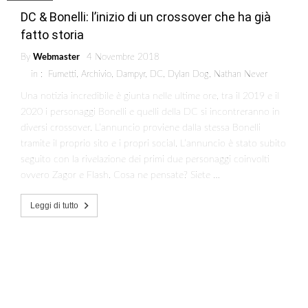
DC & Bonelli: l’inizio di un crossover che ha già
fatto storia
By
Webmaster
4 Novembre 2018
in :
Fumetti
,
Archivio
,
Dampyr
,
DC
,
Dylan Dog
,
Nathan Never
Una notizia incredibile è giunta nelle ultime ore, tra il 2019 e il
2020 i personaggi Bonelli e quelli della DC si incontreranno in
diversi crossover. L’annuncio proviene dalla stessa Bonelli
tramite il proprio sito e i propri social. L’annuncio è stato subito
seguito con la rivelazione dei primi due personaggi coinvolti
ovvero Zagor e Flash. Cosa ne pensate? Siete …
Leggi di tutto