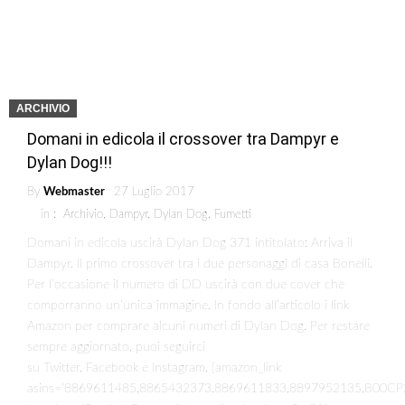
ARCHIVIO
Domani in edicola il crossover tra Dampyr e
Dylan Dog!!!
By
Webmaster
27 Luglio 2017
in :
Archivio
,
Dampyr
,
Dylan Dog
,
Fumetti
Domani in edicola uscirà Dylan Dog 371 intitolato: Arriva il
Dampyr. Il primo crossover tra i due personaggi di casa Bonelli.
Per l’occasione il numero di DD uscirà con due cover che
comporranno un’unica immagine. In fondo all’articolo i link
Amazon per comprare alcuni numeri di Dylan Dog. Per restare
sempre aggiornato, puoi seguirci
su Twitter, Facebook e Instagram. [amazon_link
asins=’8869611485,8865432373,8869611833,8897952135,B00