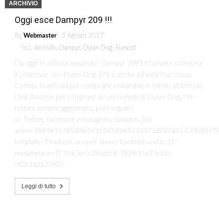
ARCHIVIO
Oggi esce Dampyr 209 !!!
By
Webmaster
3 Agosto 2017
in :
Archivio
,
Dampyr
,
Dylan Dog
,
Fumetti
Da oggi in edicola troverete “Dampyr 209”! Il fumetto completa
il crossover con Dylan Dog 371 e anche lui avrà due cover.
Correte in edicola per comprarle entrambe! In fondo all’articolo
i link Amazon per comprare alcuni fumetti di Dylan Dog. Per
restare sempre aggiornato, puoi seguirci
su Twitter, Facebook e Instagram. [amazon_link
asins=’8869611485,8865431547,8865432373,B0056KUDP6,8897
template=’ProductCarousel’ store=’backtothene0c-21′
marketplace=’IT’ link_id=’c284eec6-7839-11e7-b33e-
cf013d212090′]
Leggi di tutto