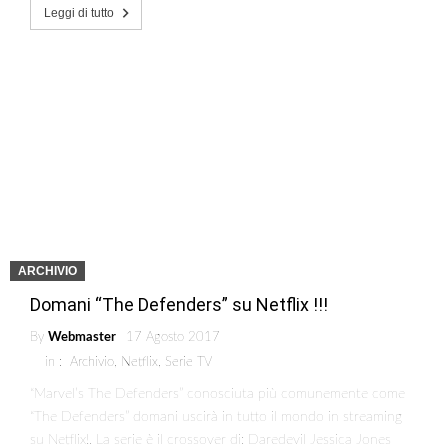
Leggi di tutto
ARCHIVIO
Domani “The Defenders” su Netflix !!!
By
Webmaster
17 Agosto 2017
in :
Archivio
,
Netflix
,
Serie TV
“Marvel’s The Defenders” conosciuta più comunemente come
“The Defenders” domani uscirà in tutto il mondo in streaming
su Netflix!. La serie è il crossover di: Daredevil Jessica Jones