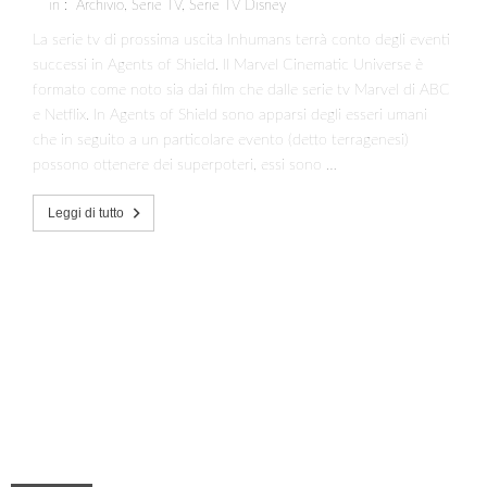
in :
Archivio
,
Serie TV
,
Serie TV Disney
La serie tv di prossima uscita Inhumans terrà conto degli eventi
successi in Agents of Shield. Il Marvel Cinematic Universe è
formato come noto sia dai film che dalle serie tv Marvel di ABC
e Netflix. In Agents of Shield sono apparsi degli esseri umani
che in seguito a un particolare evento (detto terragenesi)
possono ottenere dei superpoteri, essi sono …
Leggi di tutto