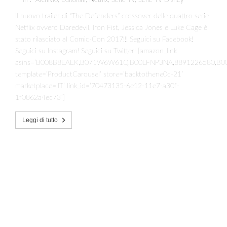
in :
Archivio
,
Editoriali
,
Netflix
,
Serie TV
,
Serie TV Disney
Il nuovo trailer di “The Defenders” crossover delle quattro serie
Netflix ovvero Daredevil, Iron Fist, Jessica Jones e Luke Cage è
stato rilasciato al Comic-Con 2017!!! Seguici su Facebook!
Seguici su Instagram! Seguici su Twitter! [amazon_link
asins=’B008B8EAEK,B071W6W61Q,B00LFNP3NA,8891226580,B00
template=’ProductCarousel’ store=’backtothene0c-21′
marketplace=’IT’ link_id=’70473135-6e12-11e7-a30f-
1f0862a4ec73′]
Leggi di tutto