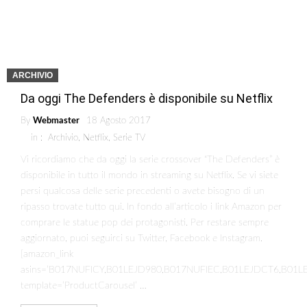
ARCHIVIO
Da oggi The Defenders è disponibile su Netflix
By
Webmaster
18 Agosto 2017
in :
Archivio
,
Netflix
,
Serie TV
Vi ricordiamo che da oggi la serie crossover “The Defenders” è
disponibile in tutto il mondo in streaming su Netflix. Se vi siete
persi qualcosa delle serie precedenti o avete bisogno di un
ripasso trovate tutto qui. In fondo all’articolo i link Amazon per
comprare le statue pop dei protagonisti. Per restare sempre
aggiornato, puoi seguirci su Twitter, Facebook e Instagram.
[amazon_link
asins=’B017NUFICY,B01LEJD980,B017NUFIEC,B01LEJDCT6,B0
template=’ProductCarousel’ …