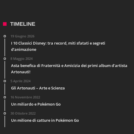
TIMELINE
19 Giugno 2026
I 10 Classici Disney: tra record, miti sfatati e segreti
d’animazione
8 Maggio 2024
Asta benefica di Fraternità e Amicizia dei primi album d’artista
Artonauti!
5 Aprile 2024
Gli Artonauti – Arte e Scienza
16 Novembre 2022
Un miliardo e Pokémon Go
30 Ottobre 2022
Un milione di catture in Pokémon Go