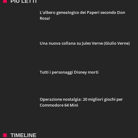
PIÙ LETTI
L’albero genealogico dei Paperi secondo Don
Rosa!
Una nuova collana su Jules Verne (Giulio Verne)
Tutti i personaggi Disney morti
Operazione nostalgia: 20 migliori giochi per
Commodore 64 Mini
TIMELINE