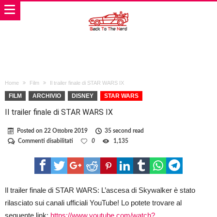
Home
Film
Il trailer finale di STAR WARS IX
FILM
ARCHIVIO
DISNEY
STAR WARS
Il trailer finale di STAR WARS IX
Posted on
22 Ottobre 2019
35 second read
su
Commenti disabilitati
0
1,135
Il
trailer
finale
di
STAR
WARS
Il trailer finale di STAR WARS: L’ascesa di Skywalker è stato
IX
rilasciato sui canali ufficiali YouTube! Lo potete trovare al
seguente link:
https://www.youtube.com/watch?