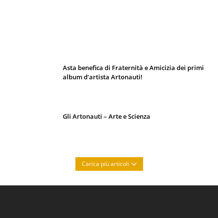
I 10 Classici Disney: tra record, miti sfatati
e segreti d’animazione
Asta benefica di Fraternità e Amicizia dei primi
album d’artista Artonauti!
Gli Artonauti – Arte e Scienza
Carica più articoli