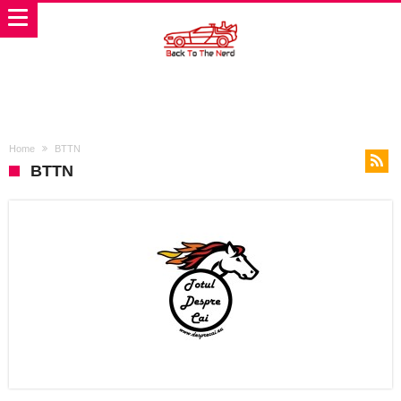
Home
BTTN
BTTN