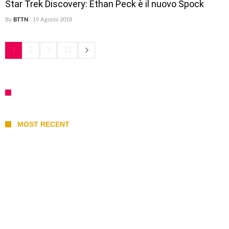
Star Trek Discovery: Ethan Peck è il nuovo Spock
By
BTTN
19 Agosto 2018
1
2
3
12
MOST RECENT