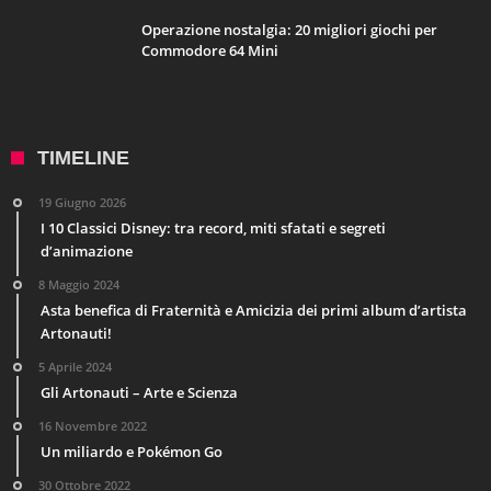
Operazione nostalgia: 20 migliori giochi per
Commodore 64 Mini
TIMELINE
19 Giugno 2026
I 10 Classici Disney: tra record, miti sfatati e segreti
d’animazione
8 Maggio 2024
Asta benefica di Fraternità e Amicizia dei primi album d’artista
Artonauti!
5 Aprile 2024
Gli Artonauti – Arte e Scienza
16 Novembre 2022
Un miliardo e Pokémon Go
30 Ottobre 2022