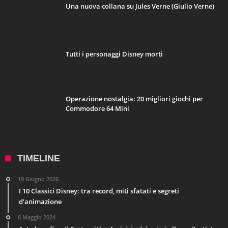
Una nuova collana su Jules Verne (Giulio Verne)
Tutti i personaggi Disney morti
Operazione nostalgia: 20 migliori giochi per
Commodore 64 Mini
TIMELINE
19 Giugno 2026
I 10 Classici Disney: tra record, miti sfatati e segreti
d’animazione
8 Maggio 2024