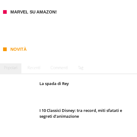
MARVEL SU AMAZON!
NOVITÀ
Popolari
Recenti
Commenti
Tag
La spada di Rey
I 10 Classici Disney: tra record, miti sfatati e
segreti d’animazione