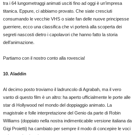
tra i 64 lungometraggi animati usciti fino ad oggi è un’impresa
sfatati
e
titanica. Eppure, ci abbiamo provato. Che siate cresciuti
segreti
d’animazione
consumando le vecchie VHS o siate fan delle nuove principesse
guerriere, ecco una classifica che vi porterà alla scoperta dei
segreti nascosti dietro i capolavori che hanno fatto la storia
dell’animazione.
Partiamo con il nostro conto alla rovescia!
10. Aladdin
Al decimo posto troviamo il ladruncolo di Agrabah, ma il vero
vanto di questo film è un altro: ha aperto ufficialmente le porte alle
star di Hollywood nel mondo del doppiaggio animato. La
magistrale e folle interpretazione del Genio da parte di Robin
Williams (doppiato nella nostra indimenticabile versione italiana da
Gigi Proietti) ha cambiato per sempre il modo di concepire le voci