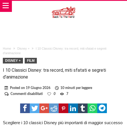
Home
Disney +
I 10 Classici Disney: tra record, miti sfatati e segreti
d’animazione
DISNEY +
FILM
I 10 Classici Disney: tra record, miti sfatati e segreti
d’animazione
Posted on
19 Giugno 2026
10 minuti per leggere
su
Commenti disabilitati
0
7
I
10
Classici
Disney:
tra
record,
Scegliere i 10 classici Disney più importanti di maggior successo
miti