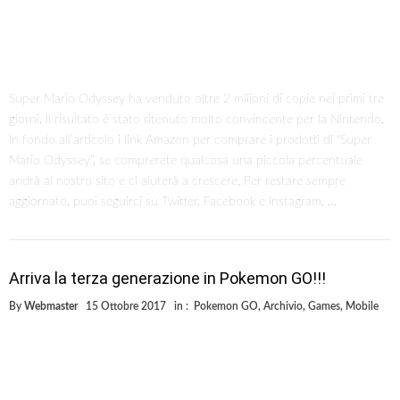
Super Mario Odyssey ha venduto oltre 2 milioni di copie nei primi tre
giorni. Il risultato è stato ritenuto molto convincente per la Nintendo.
In fondo all’articolo i link Amazon per comprare i prodotti di “Super
Mario Odyssey”, se comprerete qualcosa una piccola percentuale
andrà al nostro sito e ci aiuterà a crescere. Per restare sempre
aggiornato, puoi seguirci su Twitter, Facebook e Instagram. …
Arriva la terza generazione in Pokemon GO!!!
By
Webmaster
15 Ottobre 2017
in :
Pokemon GO
,
Archivio
,
Games
,
Mobile