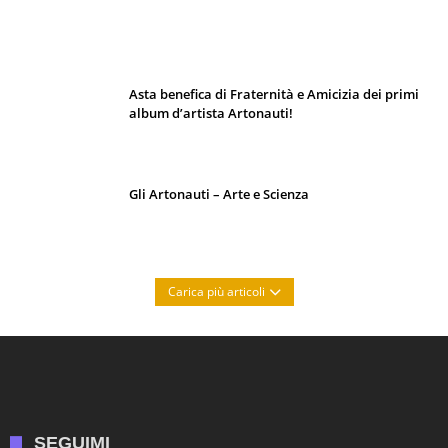
I 10 Classici Disney: tra record, miti sfatati
e segreti d’animazione
Asta benefica di Fraternità e Amicizia dei primi
album d’artista Artonauti!
Gli Artonauti – Arte e Scienza
Carica più articoli
SEGUIMI