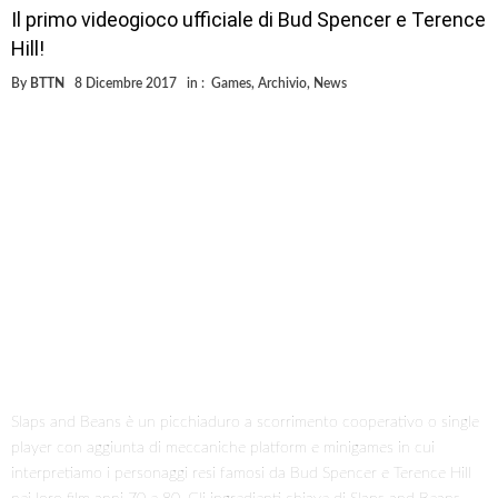
Il primo videogioco ufficiale di Bud Spencer e Terence
Hill!
By
BTTN
8 Dicembre 2017
in :
Games
,
Archivio
,
News
Slaps and Beans è un picchiaduro a scorrimento cooperativo o single
player con aggiunta di meccaniche platform e minigames in cui
interpretiamo i personaggi resi famosi da Bud Spencer e Terence Hill