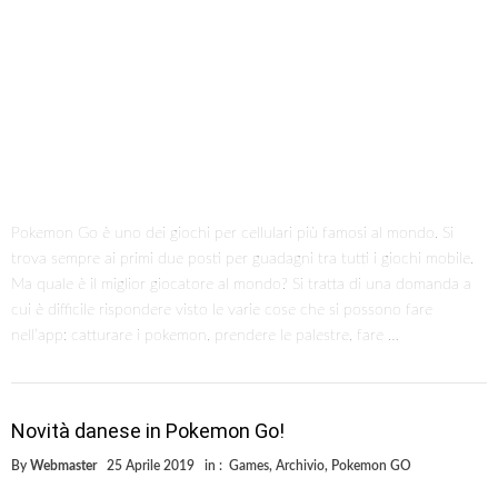
Pokemon Go è uno dei giochi per cellulari più famosi al mondo. Si
trova sempre ai primi due posti per guadagni tra tutti i giochi mobile.
Ma quale è il miglior giocatore al mondo? Si tratta di una domanda a
cui è difficile rispondere visto le varie cose che si possono fare
nell’app: catturare i pokemon, prendere le palestre, fare …
Novità danese in Pokemon Go!
By
Webmaster
25 Aprile 2019
in :
Games
,
Archivio
,
Pokemon GO