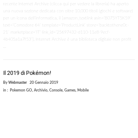
recente Internet Archive (clicca qui per vedere la libreria) ha aperto
una nuova sezione dedicata con oltre 10.000 titoli (giochi e software)
per un icona dell’informatica, il [amazon_textlink asin=’B075YT5K59′
text=’Comodore 64′ template=’ProductLink’ store=’backtothene0c-
21′ marketplace=’IT’ link_id=’25697432-d110-11e8-9ecf-
4b405a1a7f53′]. Internet Archive è una biblioteca digitale non profit
…
Il 2019 di Pokémon!
By
Webmaster
20 Gennaio 2019
in :
Pokemon GO
,
Archivio
,
Console
,
Games
,
Mobile