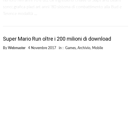
nei loro film anni 70 e 80. Gli ingredienti chiave di Slaps and Beans
sono: grafica pixel art anni ‘80 sistema di combattimento alla Bud e
Terence modalità …
Super Mario Run oltre i 200 milioni di download
By
Webmaster
4 Novembre 2017
in :
Games
,
Archivio
,
Mobile