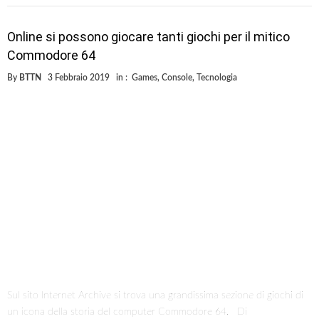
Online si possono giocare tanti giochi per il mitico
Commodore 64
By
BTTN
3 Febbraio 2019
in :
Games
,
Console
,
Tecnologia
Sul sito Internet Archive si trova una grandissima sezione di giochi di
un icona della storia del computer Commodore 64. Di