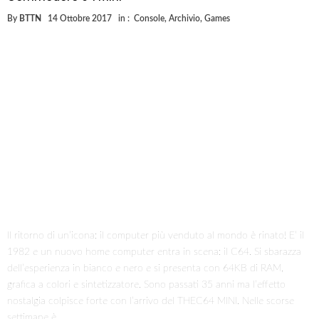
By
BTTN
14 Ottobre 2017
in :
Console
,
Archivio
,
Games
Il ritorno di un’icona: il computer più venduto al mondo è rinato! E’ il
1982 e un nuovo home computer entra in scena: il C64. Si sbarazza
dell’esperienza in bianco e nero e si presenta con 64KB di RAM,
grafica a colori e sintetizzatore. Sono passati 35 anni ma l’effetto
nostalgia colpisce forte con l’arrivo del THEC64 MINI. Nelle scorse
settimane è …