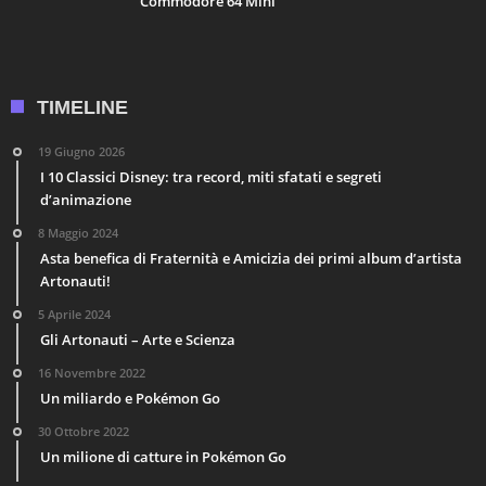
Commodore 64 Mini
TIMELINE
19 Giugno 2026
I 10 Classici Disney: tra record, miti sfatati e segreti
d’animazione
8 Maggio 2024
Asta benefica di Fraternità e Amicizia dei primi album d’artista
Artonauti!
5 Aprile 2024
Gli Artonauti – Arte e Scienza
16 Novembre 2022
Un miliardo e Pokémon Go
30 Ottobre 2022
Un milione di catture in Pokémon Go