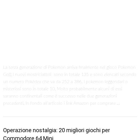
La terza generazione di Pokemon arriva finalmente nel gioco Pokemon
Go!!! I nuovi mostriciattoli sono in totale 135 e sono elencati secondo
un numero Pokédex che va da 252 a 386. I pokemon leggendari o
misteriosi sono in totale 10. Molto probabilmente alcuni di essi
saranno continentali come è successo nelle due generazioni
precedenti. In fondo all’articolo i link Amazon per comprare …
Operazione nostalgia: 20 migliori giochi per
Commodore 64 Mini