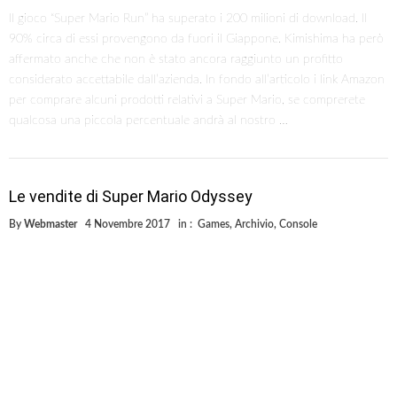
Il gioco “Super Mario Run” ha superato i 200 milioni di download. Il
90% circa di essi provengono da fuori il Giappone. Kimishima ha però
affermato anche che non è stato ancora raggiunto un profitto
considerato accettabile dall’azienda. In fondo all’articolo i link Amazon
per comprare alcuni prodotti relativi a Super Mario, se comprerete
qualcosa una piccola percentuale andrà al nostro …
Le vendite di Super Mario Odyssey
By
Webmaster
4 Novembre 2017
in :
Games
,
Archivio
,
Console