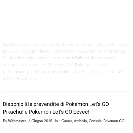
Il 2018 è stato un anno importante per i Pokémon. I due giochi “Let’s
go Evee” e”Let’s go Pikachu” sono stati un successo per la nintendo.
Per la prima volta inoltre ci sono stati dei giochi che potevano
comunicare proprio con “Pokémon Go”, il gioco di cellulari
probabilmente più famoso ormai al mondo. Ma cosa ci aspetta nel
2019? Attualmente …
Disponibili le prevendite di Pokemon Let’s GO
Pikachu! e Pokemon Let’s GO Eevee!
By
Webmaster
6 Giugno 2018
in :
Games
,
Archivio
,
Console
,
Pokemon GO