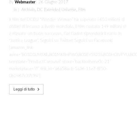
By
Webmaster
26 Giugno 2017
in :
Archivio
,
DC Extended Universe
,
Film
Il film del DCEU “Wonder Woman” ha superato i 650 milioni di
dollari di incasso a livello mondiale. Il film costato 149 milioni si
è rilevato un buon successo. Gal Gadot riprenderà il ruolo in
“Justice League”. Seguici su Twitter! Seguici su Facebook!
[amazon_link
asins=’B01D1LM5XE,B01M68HPW0,B01EYSS25S,B01HOIVPYU,B0
template=’ProductCarousel’ store=’backtothene0c-21′
marketplace=’IT’ link_id=’a6a58acb-5a36-11e7-8f50-
0b2467c37c94′]
Leggi di tutto