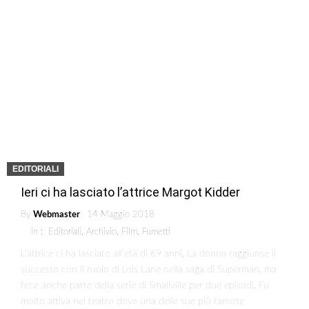
EDITORIALI
Ieri ci ha lasciato l’attrice Margot Kidder
By
Webmaster
14 Maggio 2018
in :
Editoriali
,
Archivio
,
Film
,
Fumetti
L’attrice ci ha lasciato all’età di 69 anni. La donna raggiunse il
successo con il ruolo di Lois Lane nella saga di Superman, ma
fece anche parte della serie di Smallville per due episodi. Fu
molto attiva nel teatro dove una delle sue più famose