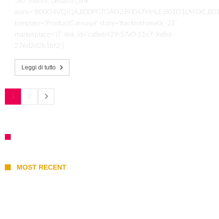
587 milioni. [amazon_link
asins=’B00O4VQJQA,B00PGTOAO2,B0047YIHLE,B01D1LM5XE,B
template=’ProductCarousel’ store=’backtothene0c-21′
marketplace=’IT’ link_id=’ca8eb429-57e0-11e7-9a8d-
276d2d2b1bf2′]
Leggi di tutto
1
2
MOST RECENT