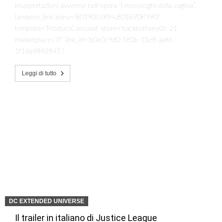
interpretazioni avvenne nell’opera “I monologhi della vagina”.
[amazon_link asins=’B0190UJX94,B01B70P39O’
template=’ProductCarousel’ store=’backtothene0c-21′
marketplace=’IT’ link_id=’b0e0c9d0-585b-11e8-aa6f-
1f1da9892845′]
Leggi di tutto
DC EXTENDED UNIVERSE
Il trailer in italiano di Justice League