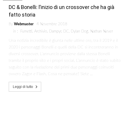
DC & Bonelli: l’inizio di un crossover che ha già
fatto storia
By
Webmaster
4 Novembre 2018
in :
Fumetti
,
Archivio
,
Dampyr
,
DC
,
Dylan Dog
,
Nathan Never
Una notizia incredibile è giunta nelle ultime ore, tra il 2019 e il
2020 i personaggi Bonelli e quelli della DC si incontreranno in
diversi crossover. L’annuncio proviene dalla stessa Bonelli
tramite il proprio sito e i propri social. L’annuncio è stato subito
seguito con la rivelazione dei primi due personaggi coinvolti
ovvero Zagor e Flash. Cosa ne pensate? Siete …
Leggi di tutto