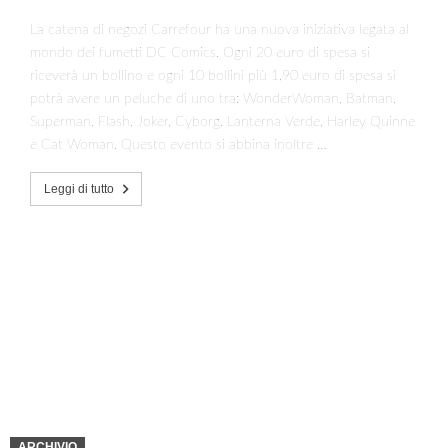
La catena di negozi Carrefour ha una nuova iniziativa legata al
mondo dei fumetti DC Comics. Ogni 20 euro di spesa si
riceverà un bollino e ogni 10 bollini più 1,90 euro di spesa si
potrà avere un peluche di uno tra: WonderWoman, Batman,
Superman, Flash, Joker, Cyborg, Lanterna Verde, Harley Quinne
e Cat Woman. Questo evento si abbina inoltre …
Leggi di tutto
ARCHIVIO