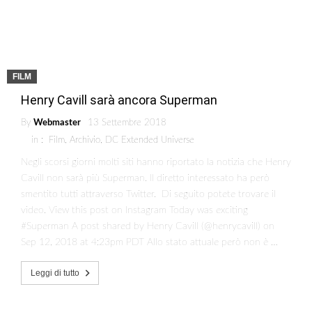
FILM
Henry Cavill sarà ancora Superman
By
Webmaster
13 Settembre 2018
in :
Film
,
Archivio
,
DC Extended Universe
Negli scorsi giorni molti siti hanno riportato la notizia che Henry
Cavill non sarà più Superman. Il diretto interessato ha però
smentito tutti attraverso Twitter. Di seguito potete trovare il
video. View this post on Instagram Today was exciting
#Superman A post shared by Henry Cavill (@henrycavill) on
Sep 12, 2018 at 4:23pm PDT Allo stato attuale però non è …
Leggi di tutto