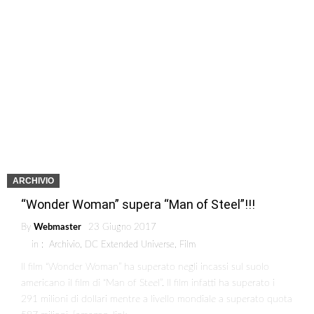
ARCHIVIO
“Wonder Woman” supera “Man of Steel”!!!
By
Webmaster
23 Giugno 2017
in :
Archivio
,
DC Extended Universe
,
Film
Il film “Wonder Woman” ha superato negli incassi sul suolo
americano il film di “Man of Steel”. Il film infatti ha superato i
291 milioni di dollari mentre a livello mondiale a superato quota