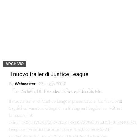
ARCHIVIO
Il nuovo trailer di Justice League
By
Webmaster
23 Luglio 2017
in :
Archivio
,
DC Extended Universe
,
Editoriali
,
Film
Il nuovo trailer di “Justice League” presentato al Comic-Con!!!
Seguici su Facebook! Seguici su Instagram! Seguici su Twitter!
[amazon_link
asins=’B00O4VQJQA,B072LZZTR9,B072VGQB95,B01IKOZN40,B
template=’ProductCarousel’ store=’backtothene0c-21′
marketplace=’IT’ link_id=’855a4f6c-6f7e-11e7-a62e-