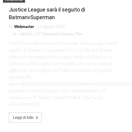
Justice League sarà il seguito di
BatmanvSuperman
By
Webmaster
29 Agosto 2017
in :
Archivio
,
DC Extended Universe
,
Film
Total Film ha affermato che il film sulla “Justice League” sarà il
seguito di “Batman v Superman”. Tra i due film quindi nella
trama non dovrebbe esserci troppo tempo di distacco. La
pellicola uscirà in Italia il 16 novembre. Per restare sempre
aggiornato, puoi seguirci su Twitter, Facebook e Instagram.
[amazon_link
asins=’B01D1LM5XE,B01EYSS25S,B01M68HPW0,B01J60KTVY,B07
template=’ProductCarousel’ store=’backtothene0c-21′
marketplace=’IT’ link_id=’12d0e718-8c8c-11e7-a13e-
a74e430b2203′]
Leggi di tutto