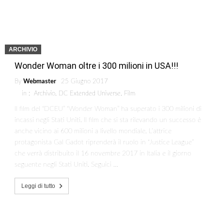
ARCHIVIO
Wonder Woman oltre i 300 milioni in USA!!!
By
Webmaster
25 Giugno 2017
in :
Archivio
,
DC Extended Universe
,
Film
Il film del “DCEU” “Wonder Woman” ha superato i 300 milioni di
incassi negli Stati Uniti. Il film che si sta rilevando un successo è
anche vicino ai 600 milioni a livello mondiale. L’attrice
protagonista Gal Gadot riprenderà il ruolo in “Justice League”
che verrà distribuito il 16 novembre 2017 in Italia e il giorno
seguente negli Stati Uniti. Seguici …
Leggi di tutto