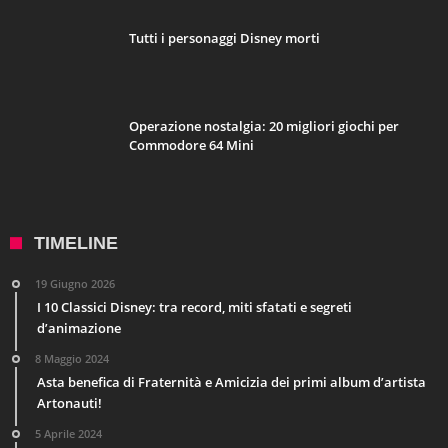
Tutti i personaggi Disney morti
Operazione nostalgia: 20 migliori giochi per
Commodore 64 Mini
TIMELINE
19 Giugno 2026
I 10 Classici Disney: tra record, miti sfatati e segreti
d’animazione
8 Maggio 2024
Asta benefica di Fraternità e Amicizia dei primi album d’artista
Artonauti!
5 Aprile 2024