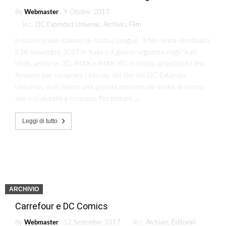
By
Webmaster
9 Ottobre 2017
in :
DC Extended Universe
,
Archivio
,
Film
Il nuovo trailer italiano di Justice League. Il film verrà distribuito
il 16 novembre 2017 in Italia e il giorno seguente negli Stati
Uniti, anche in 3D, IMAX e IMAX 3D. In fondo all’articolo i link
Amazon per comprare i blu ray dei film del DC Extender
Universe, se lo farete una piccola percentuale andrà al nostro
sito e ci aiuterà a crescere. Per restare …
Leggi di tutto
ARCHIVIO
Carrefour e DC Comics
By
Webmaster
12 Settembre 2017
in :
Archivio
,
Editoriali