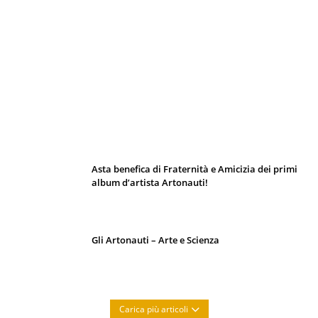
I 10 Classici Disney: tra record, miti sfatati
e segreti d’animazione
Asta benefica di Fraternità e Amicizia dei primi
album d’artista Artonauti!
Gli Artonauti – Arte e Scienza
Carica più articoli