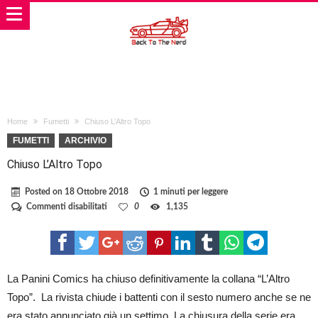
Home
Fumetti
Chiuso L’Altro Topo
FUMETTI
ARCHIVIO
Chiuso L’Altro Topo
Posted on
18 Ottobre 2018
1 minuti per leggere
su
Commenti disabilitati
0
1,135
Chiuso
L’Altro
Topo
La Panini Comics ha chiuso definitivamente la collana “L’Altro
Topo”. La rivista chiude i battenti con il sesto numero anche se ne
era stato annunciato già un settimo. La chiusura della serie era