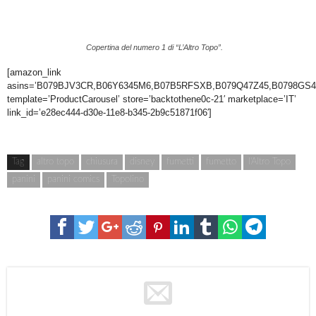
Copertina del numero 1 di “L’Altro Topo”.
[amazon_link
asins=’B079BJV3CR,B06Y6345M6,B07B5RFSXB,B079Q47Z45,B0798GS
template=’ProductCarousel’ store=’backtothene0c-21′ marketplace=’IT’
link_id=’e28ec444-d30e-11e8-b345-2b9c51871f06′]
Tag
altro topo
chiusura
disney
fumetti
fumetto
l'Altro Topo
panini
panini comics
Topolino