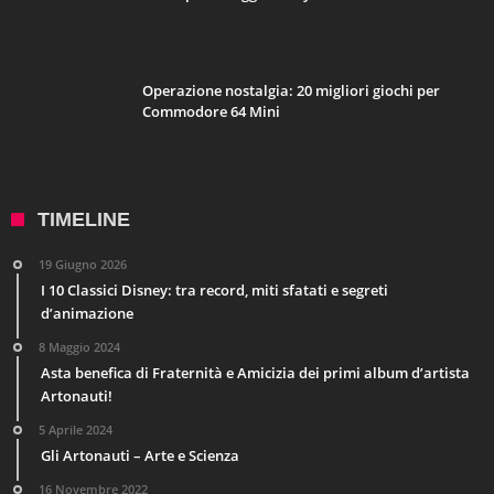
Operazione nostalgia: 20 migliori giochi per
Commodore 64 Mini
TIMELINE
19 Giugno 2026
I 10 Classici Disney: tra record, miti sfatati e segreti
d’animazione
8 Maggio 2024
Asta benefica di Fraternità e Amicizia dei primi album d’artista
Artonauti!
5 Aprile 2024
Gli Artonauti – Arte e Scienza
16 Novembre 2022