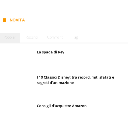
NOVITÀ
Popolari
Recenti
Commenti
Tag
La spada di Rey
I 10 Classici Disney: tra record, miti sfatati e
segreti d’animazione
Consigli d’acquisto: Amazon