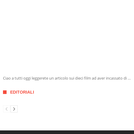
Ciao a tutti oggi leggerete un articolo sui dieci film ad aver incassato di …
EDITORIALI