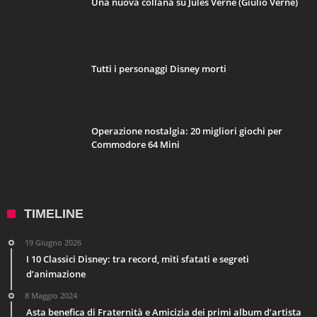
Una nuova collana su Jules Verne (Giulio Verne)
Tutti i personaggi Disney morti
Operazione nostalgia: 20 migliori giochi per
Commodore 64 Mini
TIMELINE
19 Giugno 2026
I 10 Classici Disney: tra record, miti sfatati e segreti
d’animazione
8 Maggio 2024
Asta benefica di Fraternità e Amicizia dei primi album d’artista