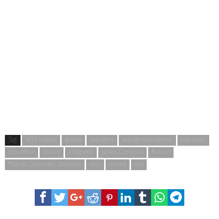
Tag
900 milioni
Avatar
avengers
avengers:endgame
box mojo
box office
disney
endgame
james Cameron
Marvel
Marvel Cinematic Universe
mcu
record
usa