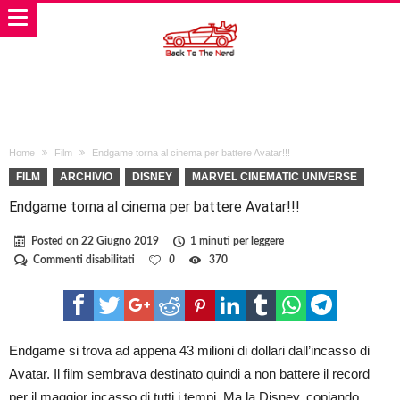
Home
Film
Endgame torna al cinema per battere Avatar!!!
FILM
ARCHIVIO
DISNEY
MARVEL CINEMATIC UNIVERSE
Endgame torna al cinema per battere Avatar!!!
Posted on
22 Giugno 2019
1 minuti per leggere
su
Commenti disabilitati
0
370
Endgame
torna
al
cinema
per
battere
Endgame si trova ad appena 43 milioni di dollari dall’incasso di
Avatar!!!
Avatar. Il film sembrava destinato quindi a non battere il record
per il maggior incasso di tutti i tempi. Ma la Disney, copiando