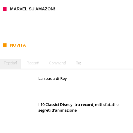
MARVEL SU AMAZON!
NOVITÀ
Popolari
Recenti
Commenti
Tag
La spada di Rey
I 10 Classici Disney: tra record, miti sfatati e
segreti d’animazione