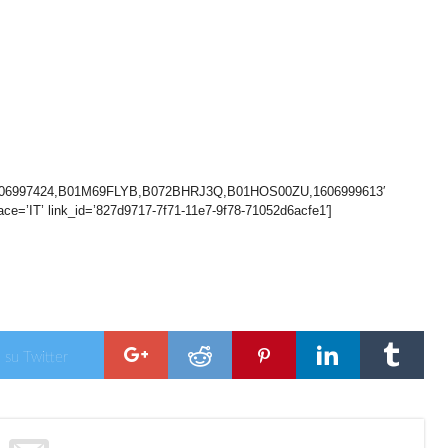
1606997424,B01M69FLYB,B072BHRJ3Q,B01HOS00ZU,1606999613′
ace=’IT’ link_id=’827d9717-7f71-11e7-9f78-71052d6acfe1′]
 su Twitter