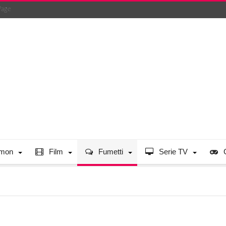
Page
mon
Film
Fumetti
Serie TV