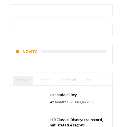
NOVITÀ
Popolari
Recenti
Commenti
Tag
La spada di Rey
Webmaster
25 Maggio 2017
I 10 Classici Disney: tra record,
miti sfatati e segreti