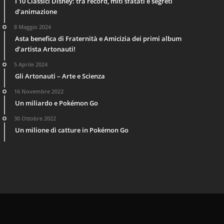
I 10 Classici Disney: tra record, miti sfatati e segreti
d’animazione
8 Maggio 2024
Asta benefica di Fraternità e Amicizia dei primi album
d’artista Artonauti!
5 Aprile 2024
Gli Artonauti – Arte e Scienza
16 Novembre 2022
Un miliardo e Pokémon Go
30 Ottobre 2022
Un milione di catture in Pokémon Go