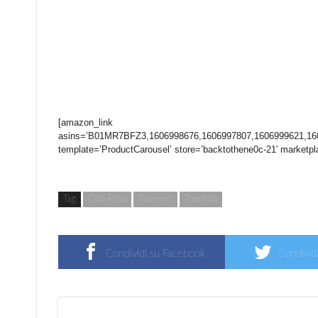
[amazon_link
asins=’B01MR7BFZ3,1606998676,1606997807,1606999621,
template=’ProductCarousel’ store=’backtothene0c-21′ marketpl
Tag
Don Rosa
Paperino
Topolino
Condividi su Facebook
Condividi