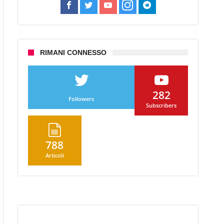
RIMANI CONNESSO
o
a
282
a?
Followers
Subscribers
788
Articoli