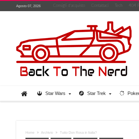
Consigli d’acquisto
Contattaci
Tech
404 
Agosto 07, 2026
Star Wars
Star Trek
Poke
Home
Archivio
Tutto Don Rosa in Italia?