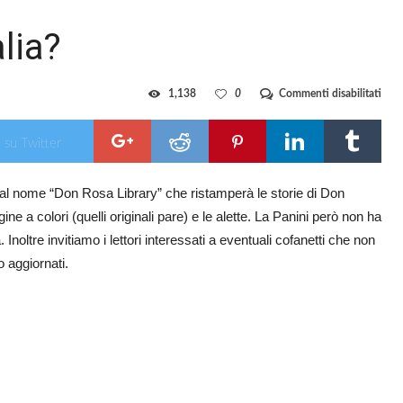
lia?
su
1,138
0
Commenti disabilitati
Tutt
Don
Ros
 su Twitter
in
Itali
 dal nome “Don Rosa Library” che ristamperà le storie di Don
 a colori (quelli originali pare) e le alette. La Panini però non ha
Inoltre invitiamo i lettori interessati a eventuali cofanetti che non
 aggiornati.