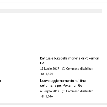
Brandon Tan il miglior giocatore di
Pokemon Go al mondo
By
Webmaster
12 Giugno 2019
L’attuale bug delle monete di Pokemon
Go
su
19 Luglio 2017
Commenti disabilitati
ivano
L’attuale
bug
1,854
i
delle
gendari
monete
n
Nuovo aggiornamento nel fine
di
kemon
settimana per Pokemon Go
Pokemon
!!
Go
su
6 Giugno 2017
Commenti disabilitati
riva
Nuovo
aggiornam
1,646
rza
nel
nerazione
fine
settimana