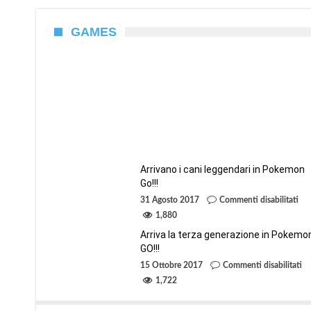
GAMES
Operazione nostalgia: 20 migliori giochi
per Commodore 64 Mini
By
BTTN
14 Ottobre 2017
Arrivano i cani leggendari in Pokemon
Go!!!
su
31 Agosto 2017
Commenti disabilitati
Arr
i
1,880
can
leg
Arriva la terza generazione in Pokemo
in
GO!!!
Po
Go!
su
15 Ottobre 2017
Commenti disabilitati
Ar
la
1,722
te
ge
in