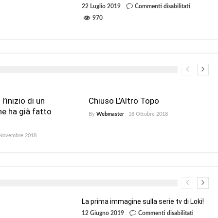
su
22 Luglio 2019
Commenti disabilitati
Disney+
Endgame
970
iler
supera
a
nale
Avatar!
TAR
ARS
l’inizio di un
Chiuso L’Altro Topo
e ha già fatto
By
Webmaster
18 Ottobre 2018
Novembre 2018
La prima immagine sulla serie tv di Loki!
su
12 Giugno 2019
Commenti disabilitati