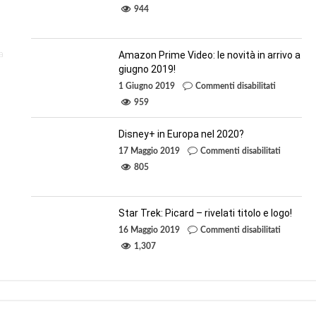
La
944
prima
immagine
sulla
serie
a
Amazon Prime Video: le novità in arrivo a
tv
giugno 2019!
di
Loki!
su
1 Giugno 2019
Commenti disabilitati
Amazon
959
Prime
Video:
le
Disney+ in Europa nel 2020?
novità
su
17 Maggio 2019
Commenti disabilitati
in
Disney+
arrivo
805
in
a
Europa
giugno
nel
2019!
2020?
Star Trek: Picard – rivelati titolo e logo!
su
16 Maggio 2019
Commenti disabilitati
Star
1,307
Trek:
Picard
–
rivelati
titolo
e