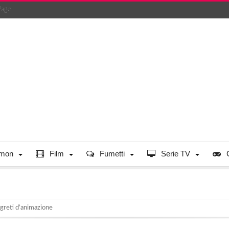
Page
mon
Film
Fumetti
Serie TV
segreti d’animazione
album d’artista Artonauti!