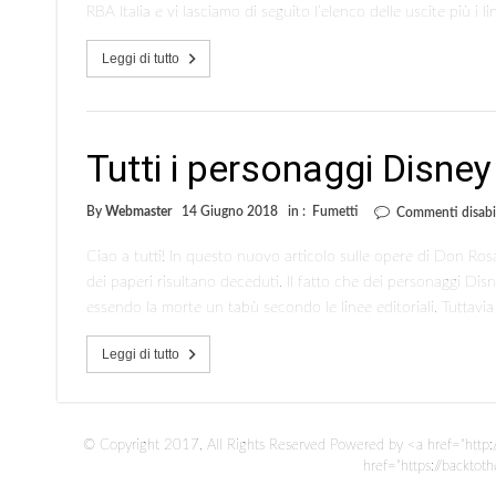
RBA Italia e vi lasciamo di seguito l’elenco delle uscite più i l
Leggi di tutto
Tutti i personaggi Disney
By
Webmaster
14 Giugno 2018
in :
Fumetti
Commenti disabil
Ciao a tutti! In questo nuovo articolo sulle opere di Don Ros
dei paperi risultano deceduti. Il fatto che dei personaggi Dis
essendo la morte un tabù secondo le linee editoriali. Tuttavia
Leggi di tutto
© Copyright 2017, All Rights Reserved Powered by <a href="http://
href="https://backto