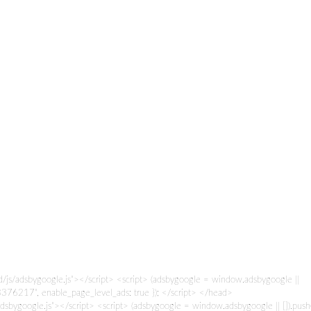
/js/adsbygoogle.js"></script> <script> (adsbygoogle = window.adsbygoogle ||
376217", enable_page_level_ads: true }); </script> </head>
sbygoogle.js"></script> <script> (adsbygoogle = window.adsbygoogle || []).push