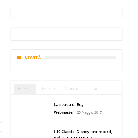
NOVITÀ
Popolari
Recenti
Commenti
Tag
La spada di Rey
Webmaster
25 Maggio 2017
I 10 Classici Disney: tra record,
miti sfatati e segreti