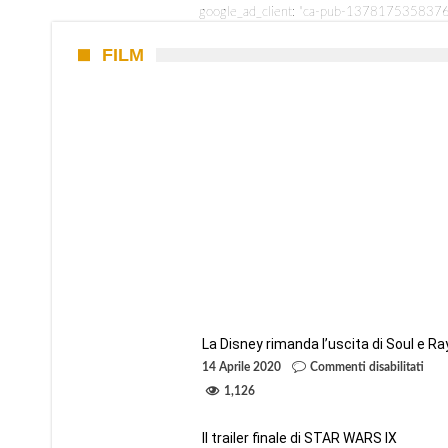
google_ad_client: "ca-pub-137817535837621
FILM
La Disney rimanda l’uscita di Soul e Ra
su
14 Aprile 2020
Commenti disabilitati
La
1,126
Disn
rima
l’usc
Il trailer finale di STAR WARS IX
di