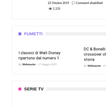
su
22 Ottobre 2019
Commenti disabilitati
Soul
Il
e
1,135
tra
Ray
fi
di
S
W
IX
FUMETTI
DC & Bonelli: 
I classici di Walt Disney
crossover ch
ripartono dal numero 1
storia
By
Webmaster
17 Maggio 2019
By
Webmaster
4 
SERIE TV