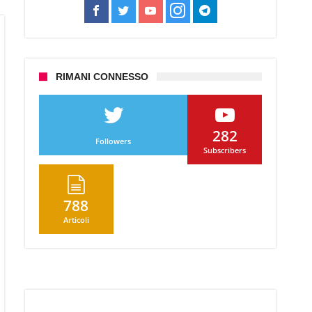
RIMANI CONNESSO
282
Followers
Subscribers
788
Articoli