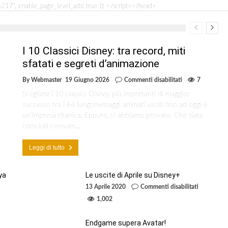
7", enable_page_level_ads: true }); </script></head>
I 10 Classici Disney: tra record, miti
sfatati e segreti d’animazione
su
By
Webmaster
19 Giugno 2026
Commenti disabilitati
7
I
Scegliere i 10 classici Disney più importanti di maggior
10
Classici
successo tra i 64 lungometraggi animati usciti fino ad oggi è
Disney:
un’impresa titanica. Eppure, ci abbiamo provato. Che siate
tra
cresciuti consum…
record,
miti
sfatati
Leggi di tutto
e
segreti
d’animazione
ya
Le uscite di Aprile su Disney+
su
13 Aprile 2020
Commenti disabilitati
Le
1,002
ey
uscite
nda
di
ita
Aprile
Endgame supera Avatar!
su