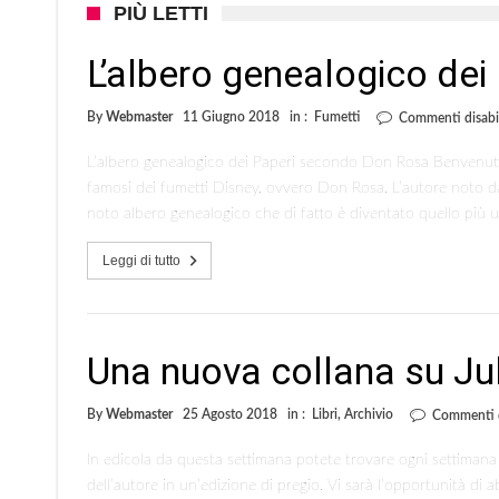
PIÙ LETTI
L’albero genealogico de
By
Webmaster
11 Giugno 2018
in :
Fumetti
Commenti disabil
L’albero genealogico dei Paperi secondo Don Rosa Benvenuti i
famosi dei fumetti Disney, ovvero Don Rosa. L’autore noto d
noto albero genealogico che di fatto è diventato quello più u
Leggi di tutto
Una nuova collana su Jul
By
Webmaster
25 Agosto 2018
in :
Libri
,
Archivio
Commenti di
In edicola da questa settimana potete trovare ogni settimana u
dell’autore in un’edizione di pregio. Vi sarà l’opportunità di 