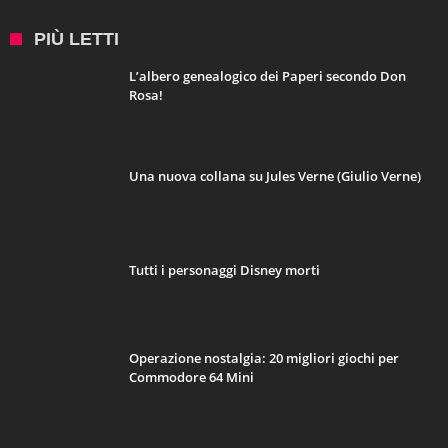
PIÙ LETTI
L’albero genealogico dei Paperi secondo Don
Rosa!
Una nuova collana su Jules Verne (Giulio Verne)
Tutti i personaggi Disney morti
Operazione nostalgia: 20 migliori giochi per
Commodore 64 Mini