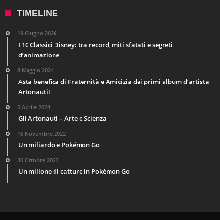
TIMELINE
19 Giugno 2026
I 10 Classici Disney: tra record, miti sfatati e segreti
d’animazione
8 Maggio 2024
Asta benefica di Fraternità e Amicizia dei primi album d’artista
Artonauti!
5 Aprile 2024
Gli Artonauti – Arte e Scienza
16 Novembre 2022
Un miliardo e Pokémon Go
30 Ottobre 2022
Un milione di catture in Pokémon Go