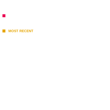
MOST RECENT
I 10 Classici Disney: tra record, miti sfatati
e segreti d’animazione