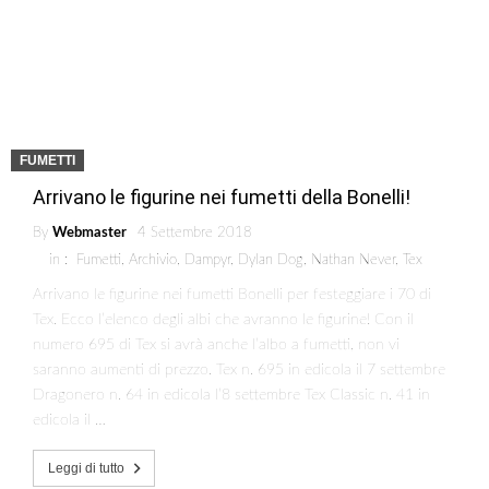
FUMETTI
Arrivano le figurine nei fumetti della Bonelli!
By
Webmaster
4 Settembre 2018
in :
Fumetti
,
Archivio
,
Dampyr
,
Dylan Dog
,
Nathan Never
,
Tex
Arrivano le figurine nei fumetti Bonelli per festeggiare i 70 di
Tex. Ecco l’elenco degli albi che avranno le figurine! Con il
numero 695 di Tex si avrà anche l’albo a fumetti, non vi
saranno aumenti di prezzo. Tex n. 695 in edicola il 7 settembre
Dragonero n. 64 in edicola l’8 settembre Tex Classic n. 41 in
edicola il …
Leggi di tutto