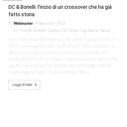
DC & Bonelli: l’inizio di un crossover che ha già
fatto storia
By
Webmaster
4 Novembre 2018
in :
Fumetti
,
Archivio
,
Dampyr
,
DC
,
Dylan Dog
,
Nathan Never
Una notizia incredibile è giunta nelle ultime ore, tra il 2019 e il
2020 i personaggi Bonelli e quelli della DC si incontreranno in
diversi crossover. L’annuncio proviene dalla stessa Bonelli
tramite il proprio sito e i propri social. L’annuncio è stato subito
seguito con la rivelazione dei primi due personaggi coinvolti
ovvero Zagor e Flash. Cosa ne pensate? Siete …
Leggi di tutto