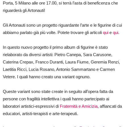
Porta, 5 Milano alle ore 17.00, si terrà l’asta di beneficenza che
primi
album
riguarderà gli Artonauti!
d’artista
Artonauti!
Gli Artonauti sono un progetto riguardante l’arte e le figurine di cui
abbiamo parlato già più volte. Potete trovare gli articoli
qui
e
qui
.
In questo nuovo progetto il primo album di figurine è stato
rielaborato da diversi artisti: Pietro Canepa, Sara Carusone,
Caterina Crepax, Franco Duranti, Laura Fiume, Geremia Renzi,
Laetitia Ricci, Lucia Rosano, Antonio Sammartano e Carmen
Vetere. I quali hanno creato una variant ognuno.
Queste variant sono state create in seguito all’opera fatta da
persone con fragilità intellettiva i quali hanno partecipato ai
laboratori artistici-espressivi di
Fraternità e Amicizia
, affiancati da
educatori, artisti-terapisti e arte-terapeuti.