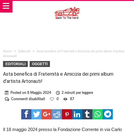
Home
Editoriali
Asta benefica di Fraternità e Amicizia dei primi album d’artista
Artonauti!
EDITORIALI
OGGETTI
Asta benefica di Fraternità e Amicizia dei primi album
d’artista Artonauti!
Posted on
8 Maggio 2024
2 minuti per leggere
su
Commenti disabilitati
0
87
Asta
benefica
di
Fraternità
e
Amicizia
Il 18 maggio 2024 presso la Fondazione Corrente in via Carlo
dei