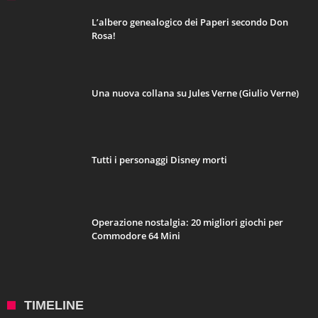
L’albero genealogico dei Paperi secondo Don
Rosa!
Una nuova collana su Jules Verne (Giulio Verne)
Tutti i personaggi Disney morti
Operazione nostalgia: 20 migliori giochi per
Commodore 64 Mini
TIMELINE