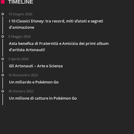
TIMELINE
19 Giugno 2026
I 10 Classici Disney: tra record, miti sfatati e segreti
d’animazione
8 Maggio 2024
Asta benefica di Fraternità e Amicizia dei primi album
d’artista Artonauti!
5 Aprile 2024
Gli Artonauti – Arte e Scienza
16 Novembre 2022
Un miliardo e Pokémon Go
30 Ottobre 2022
Un milione di catture in Pokémon Go