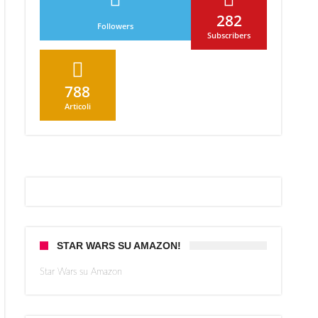
282
Followers
Subscribers
lino!
788
Articoli
STAR WARS SU AMAZON!
Star Wars su Amazon