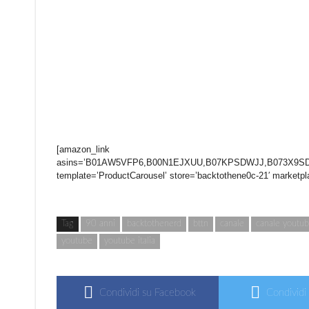
[amazon_link
asins=’B01AW5VFP6,B00N1EJXUU,B07KPSDWJJ,B073X9SD
template=’ProductCarousel’ store=’backtothene0c-21′ marketp
Tag
90 anni
backtothenerd
bttn
canale
canale youtu
youtube
youtube italia
Condividi su Facebook
Condividi