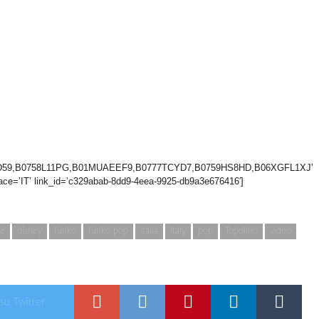
59,B0758L11PG,B01MUAEEF9,B0777TCYD7,B0759HS8HD,B06XGFL1XJ’
lace=’IT’ link_id=’c329abab-8dd9-4eea-9925-db9a3e676416′]
be
disney
funko
funko pop
italia
Italy
pop
Topolino
video
 su Twitter