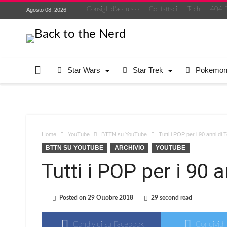
Consigli d’acquisto
Contattaci
Tech
404 
Agosto 08, 2026
Star Wars
Star Trek
Pokemo
Home
YouTube
BTTN su YouTube
Tutti i POP per i 90 anni di T
BTTN SU YOUTUBE
ARCHIVIO
YOUTUBE
Tutti i POP per i 90 
Posted on
29 Ottobre 2018
29 second read
Condividi su Facebook
Condividi