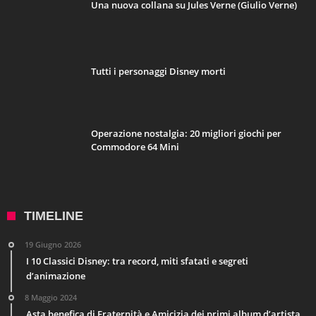
Una nuova collana su Jules Verne (Giulio Verne)
Tutti i personaggi Disney morti
Operazione nostalgia: 20 migliori giochi per
Commodore 64 Mini
TIMELINE
19 Giugno 2026
I 10 Classici Disney: tra record, miti sfatati e segreti
d’animazione
8 Maggio 2024
Asta benefica di Fraternità e Amicizia dei primi album d’artista