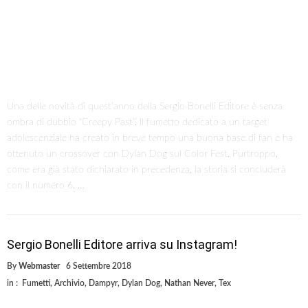
Una delle novità di quest’anno della Sergio Bonelli Editore è senza
ombra di dubbio “Creepy Past”. Il fumetto dedicato a un target
adolescenziale ha creato in breve tempo una buona base di fan e ha
ottenuto un crossover con Dylan Dog sul Color Fest. Purtroppo,
come era già stato dichiarato in precedenza, la storia si concluderà
con il numero 6. …
Sergio Bonelli Editore arriva su Instagram!
By
Webmaster
6 Settembre 2018
in :
Fumetti
,
Archivio
,
Dampyr
,
Dylan Dog
,
Nathan Never
,
Tex