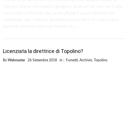
Topolino. Nuove informazioni giungono da alcuni siti web, ma il tutto
non è stato confermato dai canali ufficiali. Il nuovo direttore del
settimanale, dal 7 ottobre, dovrebbe essere Marco M. Lupoi. Lupoi
lavora da anni nel settore dei fumetti ed …
Licenziata la direttrice di Topolino?
By
Webmaster
26 Settembre 2018
in :
Fumetti
,
Archivio
,
Topolino