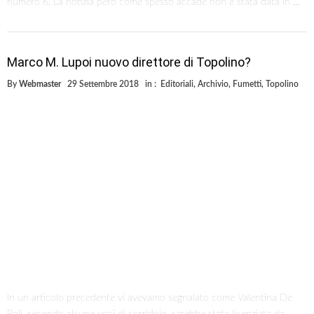
numero 6. La notizia però come spesso accade non è stata data in …
Marco M. Lupoi nuovo direttore di Topolino?
By
Webmaster
29 Settembre 2018
in :
Editoriali
,
Archivio
,
Fumetti
,
Topolino
In un articolo precedente vi avevamo segnalato come Valentina De
Poli, secondo alcune voci di corridoio, sarebbe stata licenziata da