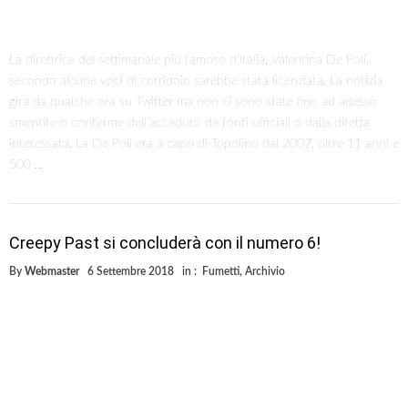
La direttrice del settimanale più famoso d’Italia, Valentina De Poli,
secondo alcune voci di corridoio sarebbe stata licenziata. La notizia
gira da qualche ora su Twitter ma non ci sono state fino ad adesso
smentite o conferme dell’accaduto da fonti ufficiali o dalla diretta
interessata. La De Poli era a capo di Topolino dal 2007, oltre 11 anni e
500 …
Creepy Past si concluderà con il numero 6!
By
Webmaster
6 Settembre 2018
in :
Fumetti
,
Archivio