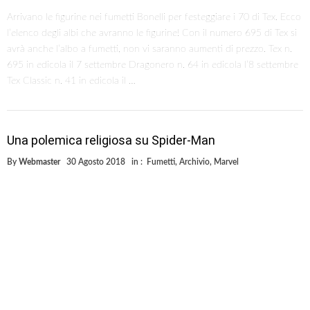
Arrivano le figurine nei fumetti Bonelli per festeggiare i 70 di Tex. Ecco
l’elenco degli albi che avranno le figurine! Con il numero 695 di Tex si
avrà anche l’albo a fumetti, non vi saranno aumenti di prezzo. Tex n.
695 in edicola il 7 settembre Dragonero n. 64 in edicola l’8 settembre
Tex Classic n. 41 in edicola il …
Una polemica religiosa su Spider-Man
By
Webmaster
30 Agosto 2018
in :
Fumetti
,
Archivio
,
Marvel