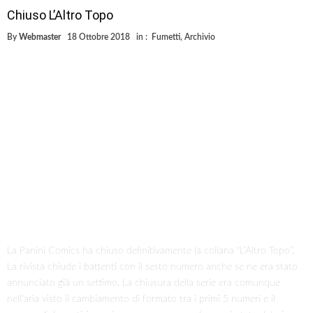
Chiuso L’Altro Topo
By
Webmaster
18 Ottobre 2018
in :
Fumetti
,
Archivio
La Panini Comics ha chiuso definitivamente la collana “L’Altro Topo”.
La rivista chiude i battenti con il sesto numero anche se ne era stato
annunciato già un settimo. La chiusura della serie era comunque
nell’aria visto il cambiamento di formato tra i primi 5 numeri e il