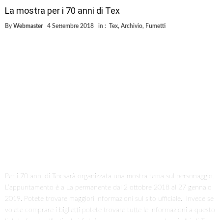
La mostra per i 70 anni di Tex
By
Webmaster
4 Settembre 2018
in :
Tex
,
Archivio
,
Fumetti
Per i 70 anni di Tex sarà organizzata una mostra tema sul personaggio.
L’appuntamento è a La permanente dal 2 ottobre 2018 al 27 gennaio
2019. Potete trovare maggiori informazioni sul sito ufficiale. Invece se
volete comprare i biglietti potete trovare tutte le informazioni a questo