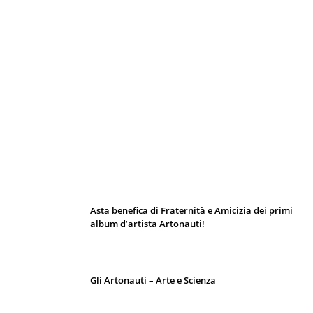
I 10 Classici Disney: tra record, miti sfatati
e segreti d’animazione
Asta benefica di Fraternità e Amicizia dei primi
album d’artista Artonauti!
Gli Artonauti – Arte e Scienza