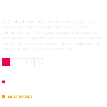
Dall’America, dal nuovo albo di Spider-Man, arriva una curiosa
polemica riguardante un messaggio apparso in una vignetta.
L’immagine in questione la troverete di seguito. In essa si possono
vedere alcuni brand parodiati, il più famoso è la mela della apple. Ma
la scritta “CES Letter” invece riguarda un libro con teorie e opinioni
critiche sulla storia e sulle pratiche della “Chiesa …
1
2
3
6
MOST RECENT