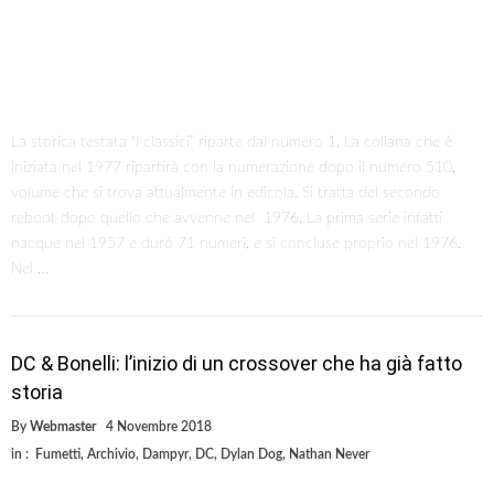
La storica testata “I classici” riparte dal numero 1. La collana che è
iniziata nel 1977 ripartirà con la numerazione dopo il numero 510,
volume che si trova attualmente in edicola. Si tratta del secondo
reboot dopo quello che avvenne nel 1976. La prima serie infatti
nacque nel 1957 e durò 71 numeri, e si concluse proprio nel 1976.
Nel …
DC & Bonelli: l’inizio di un crossover che ha già fatto
storia
By
Webmaster
4 Novembre 2018
in :
Fumetti
,
Archivio
,
Dampyr
,
DC
,
Dylan Dog
,
Nathan Never