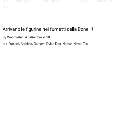
link. In fondo all’articolo i link Amazon per comprare alcuni albi di Tex,
se …
Arrivano le figurine nei fumetti della Bonelli!
By
Webmaster
4 Settembre 2018
in :
Fumetti
,
Archivio
,
Dampyr
,
Dylan Dog
,
Nathan Never
,
Tex