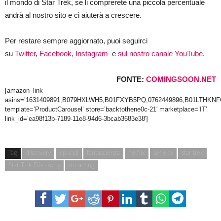
il mondo di Star Trek, se li comprerete una piccola percentuale
andrà al nostro sito e ci aiuterà a crescere.
Per restare sempre aggiornato, puoi seguirci
su
Twitter
,
Facebook,
Instagram
e
sul nostro canale YouTube.
FONTE:
COMINGSOON.NET
[amazon_link
asins=’1631409891,B079HXLWH5,B01FXYB5PQ,0762449896,B01LTHKN
template=’ProductCarousel’ store=’backtothene0c-21′ marketplace=’IT’
link_id=’ea98f13b-7189-11e8-94d6-3bcab3683e38′]
Tag
discovery
episodi
fantascienza
netflix
serie tv
star trek
Star Trek Discovery
streaming