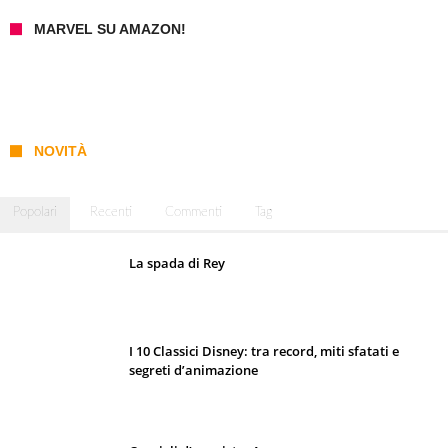
MARVEL SU AMAZON!
NOVITÀ
Popolari
Recenti
Commenti
Tag
La spada di Rey
I 10 Classici Disney: tra record, miti sfatati e
segreti d’animazione