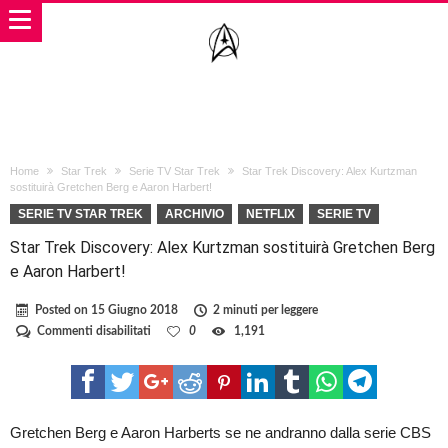
Home
Star Trek
Serie TV Star Trek
Star Trek Discovery: Alex Kurtzman
sostituirà Gretchen Berg e Aaron Harbert!
SERIE TV STAR TREK
ARCHIVIO
NETFLIX
SERIE TV
Star Trek Discovery: Alex Kurtzman sostituirà Gretchen Berg
e Aaron Harbert!
Posted on
15 Giugno 2018
2 minuti per leggere
su
Commenti disabilitati
0
1,191
Star
Trek
Discovery:
Alex
Kurtzman
sostituirà
Gretchen Berg e Aaron Harberts se ne andranno dalla serie CBS
Gretchen