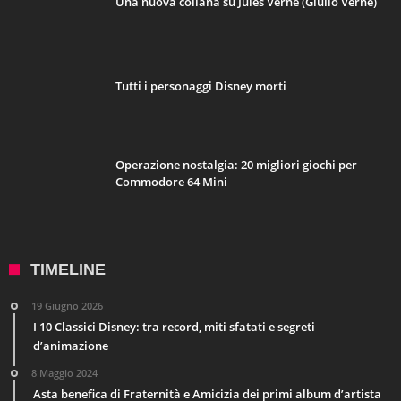
Una nuova collana su Jules Verne (Giulio Verne)
Tutti i personaggi Disney morti
Operazione nostalgia: 20 migliori giochi per
Commodore 64 Mini
TIMELINE
19 Giugno 2026
I 10 Classici Disney: tra record, miti sfatati e segreti
d’animazione
8 Maggio 2024
Asta benefica di Fraternità e Amicizia dei primi album d’artista