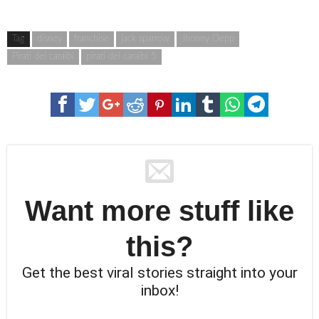
Tag
disney
franchise
jack sparrow
Jhonny Depp
Pirati dei caraibi
pirati dei caraibi 5
Want more stuff like
this?
Get the best viral stories straight into your
inbox!