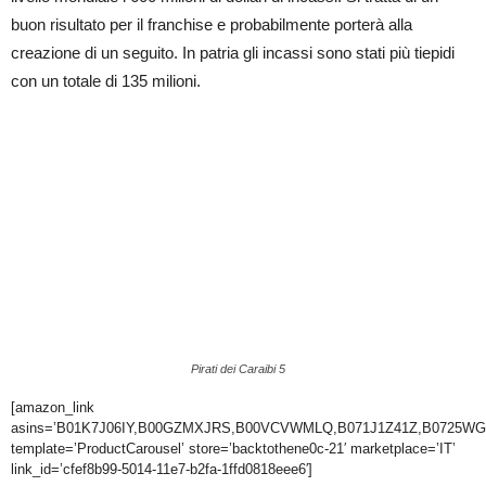
buon risultato per il franchise e probabilmente porterà alla
creazione di un seguito. In patria gli incassi sono stati più tiepidi
con un totale di 135 milioni.
Pirati dei Caraibi 5
[amazon_link
asins=’B01K7J06IY,B00GZMXJRS,B00VCVWMLQ,B071J1Z41Z,B0725W
template=’ProductCarousel’ store=’backtothene0c-21′ marketplace=’IT’
link_id=’cfef8b99-5014-11e7-b2fa-1ffd0818eee6′]