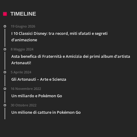
TIMELINE
19 Giugno 2026
I 10 Classici Disney: tra record, miti sfatati e segreti
d’animazione
8 Maggio 2024
Asta benefica di Fraternità e Amicizia dei primi album d’artista
Artonauti!
5 Aprile 2024
Gli Artonauti – Arte e Scienza
16 Novembre 2022
Un miliardo e Pokémon Go
30 Ottobre 2022
Un milione di catture in Pokémon Go