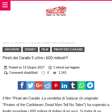
Home
Archivio
Pirati dei Caraibi 5 oltre i 600 milioni!!!
ARCHIVIO
DISNEY
FILM
PIRATI DEI CARAIBI
Pirati dei Caraibi 5 oltre i 600 milioni!!!
Posted on
13 Giugno 2017
1 minuti per leggere
su
Commenti disabilitati
0
1,143
Pirati
dei
Caraibi
5
oltre
i
Il film “Pirati dei Caraibi -La vendetta di Salazar (in originale:
600
“Pirates of the Caribbean: Dead Men Tell No Tales”) ha superato a
milioni!!!
livello mondiale i 600 milioni di dollari di incassi. Si tratta di un