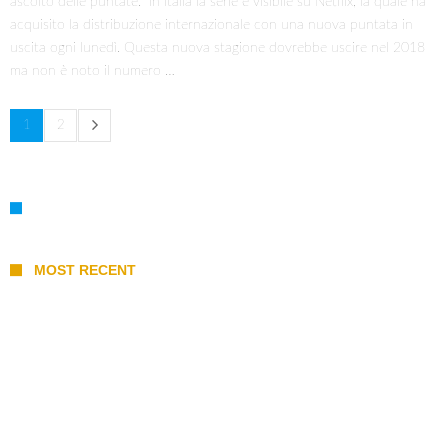
ascolto delle puntate. In Italia la serie è visibile su Netflix, la quale ha
acquisito la distribuzione internazionale con una nuova puntata in
uscita ogni lunedì. Questa nuova stagione dovrebbe uscire nel 2018
ma non è noto il numero …
1
2
MOST RECENT