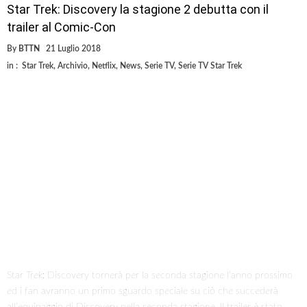
Star Trek: Discovery la stagione 2 debutta con il
trailer al Comic-Con
By
BTTN
21 Luglio 2018
in :
Star Trek
,
Archivio
,
Netflix
,
News
,
Serie TV
,
Serie TV Star Trek
Star Trek: Discovery tornerà per la seconda stagione l’anno prossimo
ed i fan avranno un primo sguardo speciale su ciò che succederà
all’equipaggio di Discovery nella seconda stagione. Il trailer è stato