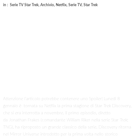
in :
Serie TV Star Trek
,
Archivio
,
Netflix
,
Serie TV
,
Star Trek
Attenzione l’articolo potrebbe contenere uno Spoiler! Lunedì 8
gennaio è tornata su Netflix la prima stagione di Star Trek Discovery,
che si era interrotta a novembre. Il primo episodio, diretto
da Jonathan Frakes (comandante William Riker nella serie Star Trek:
TNG), ha riproposto un grande classico della serie. Discovery ritorna
nel Mirror Universe introdotto per la prima volta nello storico