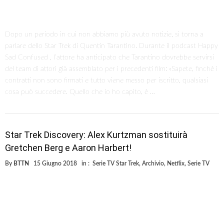
Dopo un periodo in cui non abbiamo più avuto notizie, si torna a
parlare dello Star Trek di Quentin Tarantino. Durante il podcast Happy
Sad Confused , l’attore ha anticipato che Tarantino dovrebbe servirsi
del team di attori già assemblato per i precedenti film: «Sapete, finchè i
contratti non sono firmati e tutto viene messo per iscritto, qualsiasi
cosa può succedere. Quello che io ho capito, è …
Star Trek Discovery: Alex Kurtzman sostituirà
Gretchen Berg e Aaron Harbert!
By
BTTN
15 Giugno 2018
in :
Serie TV Star Trek
,
Archivio
,
Netflix
,
Serie TV