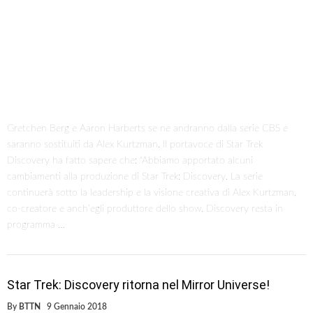
Gretchen Berg e Aaron Harberts se ne andranno dalla serie CBS e
saranno sostituiti da Alex Kurtzman. Il portavoce di Star Trek
Discovery ha fatto sapere che: “Abbiamo apportato alcuni
cambiamenti alla produzione di Star Trek: Discovery. La serie
continuerà sotto la leadership e la visione creativa di Alex Kurtzman,
co-creatore e anch’egli produttore dello show. Discovery resta in
programma …
Star Trek: Discovery ritorna nel Mirror Universe!
By
BTTN
9 Gennaio 2018