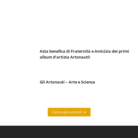
I 10 Classici Disney: tra record, miti sfatati
e segreti d’animazione
Asta benefica di Fraternità e Amicizia dei primi
album d’artista Artonauti!
Gli Artonauti – Arte e Scienza
Carica più articoli