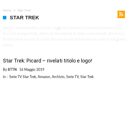
Home
Star Trek
STAR TREK
«Spazio, ultima frontiera. Eccovi i viaggi dell’astronave Enterprise durante la sua
missione quinquennale, diretta all’esplorazione di strani, nuovi mondi, alla ricerca
di altre forme di vita e di civiltà, fino ad arrivare là dove nessun uomo è mai giunto
prima.»
Star Trek: Picard – rivelati titolo e logo!
By
BTTN
16 Maggio 2019
in :
Serie TV Star Trek
,
Amazon
,
Archivio
,
Serie TV
,
Star Trek