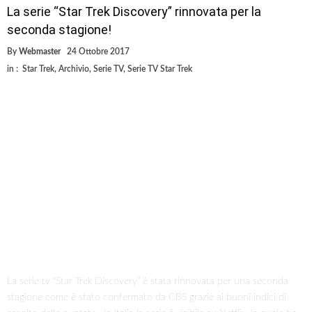
La serie “Star Trek Discovery” rinnovata per la
seconda stagione!
By
Webmaster
24 Ottobre 2017
in :
Star Trek
,
Archivio
,
Serie TV
,
Serie TV Star Trek
La serie tv “Star Trek Discovery” è stata rinnovata per una seconda
stagione come è stato confermato da CBS grazie ai buoni indici di