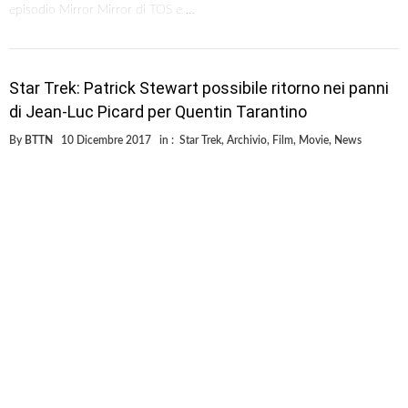
episodio Mirror Mirror di TOS e …
Star Trek: Patrick Stewart possibile ritorno nei panni
di Jean-Luc Picard per Quentin Tarantino
By
BTTN
10 Dicembre 2017
in :
Star Trek
,
Archivio
,
Film
,
Movie
,
News