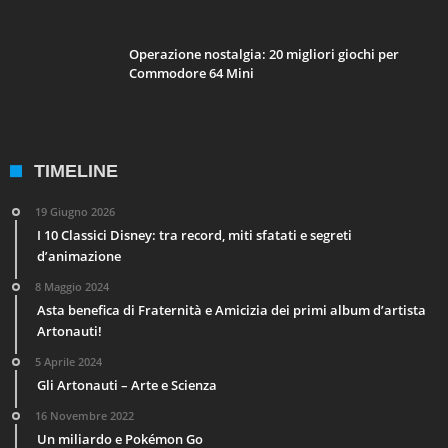
Operazione nostalgia: 20 migliori giochi per
Commodore 64 Mini
TIMELINE
19 Giugno 2026
I 10 Classici Disney: tra record, miti sfatati e segreti
d’animazione
8 Maggio 2024
Asta benefica di Fraternità e Amicizia dei primi album d’artista
Artonauti!
5 Aprile 2024
Gli Artonauti – Arte e Scienza
16 Novembre 2022
Un miliardo e Pokémon Go