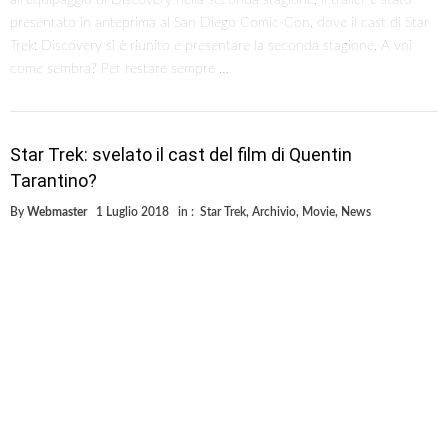
presentato in anteprima al San Diego Comic-Con, dove il cast di Star
Trek: Discovery si è riunito e presentare la seconda stagione. A voi
come sembra? Per restare sempre …
Star Trek: svelato il cast del film di Quentin
Tarantino?
By
Webmaster
1 Luglio 2018
in :
Star Trek
,
Archivio
,
Movie
,
News