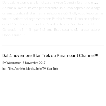
Da qualche giorno gira la notizia che vede Quentin Tarantino e J.J.
Abrams al lavoro insieme per realizzare un nuovo capitolo della saga
cinematografica di Star Trek. In relazione a ciò l’Hollywood Reporter ha
voluto parlare dell’argomento con Patrick Stewart, l’iconico capitano
della USS Enterprise Jean-Luc Picard nella serie Star Trek: The Next
Generation e in 4 film per il cinema. Ecco cosa ha dichiarato l’attore:
Dopo il rumour …
Dal 4 novembre Star Trek su Paramount Channel!!!
By
Webmaster
3 Novembre 2017
in :
Film
,
Archivio
,
Movie
,
Serie TV
,
Star Trek