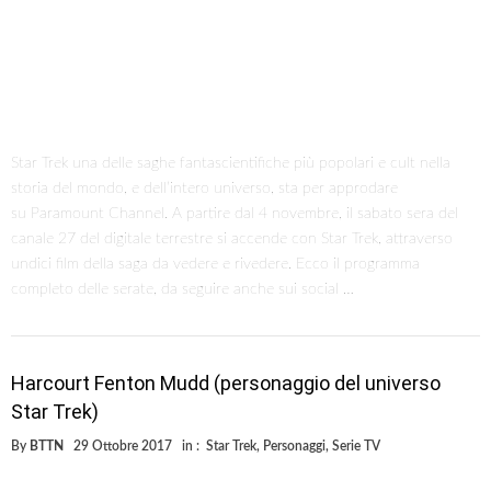
Star Trek una delle saghe fantascientifiche più popolari e cult nella
storia del mondo, e dell’intero universo, sta per approdare
su Paramount Channel. A partire dal 4 novembre, il sabato sera del
canale 27 del digitale terrestre si accende con Star Trek, attraverso
undici film della saga da vedere e rivedere. Ecco il programma
completo delle serate, da seguire anche sui social …
Harcourt Fenton Mudd (personaggio del universo
Star Trek)
By
BTTN
29 Ottobre 2017
in :
Star Trek
,
Personaggi
,
Serie TV