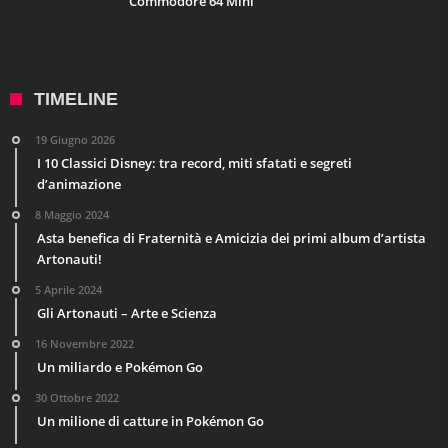
Commodore 64 Mini
TIMELINE
19 Giugno 2026
I 10 Classici Disney: tra record, miti sfatati e segreti
d’animazione
8 Maggio 2024
Asta benefica di Fraternità e Amicizia dei primi album d’artista
Artonauti!
5 Aprile 2024
Gli Artonauti – Arte e Scienza
16 Novembre 2022
Un miliardo e Pokémon Go
30 Ottobre 2022
Un milione di catture in Pokémon Go