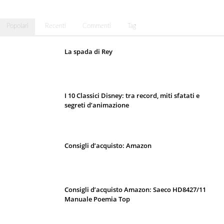
Popolari
Recenti
Commenti
Tag
La spada di Rey
I 10 Classici Disney: tra record, miti sfatati e
segreti d’animazione
Consigli d’acquisto: Amazon
Consigli d’acquisto Amazon: Saeco HD8427/11
Manuale Poemia Top