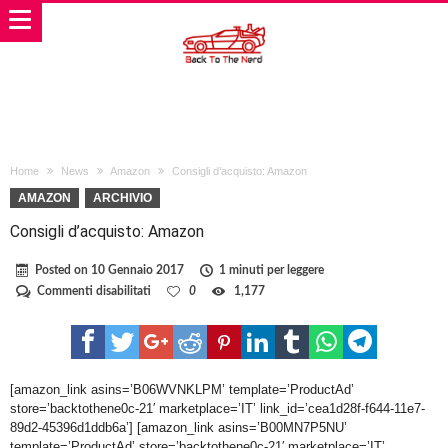
Home
News
Amazon
Consigli d’acquisto: Amazon
AMAZON
ARCHIVIO
Consigli d’acquisto: Amazon
Posted on
10 Gennaio 2017
1 minuti per leggere
su
Commenti disabilitati
0
1,177
Consigli
d’acquisto:
Amazon
[amazon_link asins=’B06WVNKLPM’ template=’ProductAd’
store=’backtothene0c-21′ marketplace=’IT’ link_id=’cea1d28f-f644-11e7-
89d2-45396d1ddb6a’] [amazon_link asins=’B00MN7P5NU’
template=’ProductAd’ store=’backtothene0c-21′ marketplace=’IT’