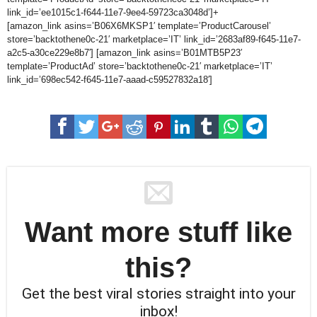
link_id=’ee1015c1-f644-11e7-9ee4-59723ca3048d’]+
[amazon_link asins=’B06X6MKSP1′ template=’ProductCarousel’
store=’backtothene0c-21′ marketplace=’IT’ link_id=’2683af89-f645-11e7-
a2c5-a30ce229e8b7′] [amazon_link asins=’B01MTB5P23′
template=’ProductAd’ store=’backtothene0c-21′ marketplace=’IT’
link_id=’698ec542-f645-11e7-aaad-c59527832a18′]
Want more stuff like
this?
Get the best viral stories straight into your
inbox!