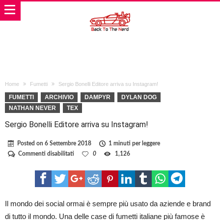
Home
Fumetti
Sergio Bonelli Editore arriva su Instagram!
FUMETTI
ARCHIVIO
DAMPYR
DYLAN DOG
NATHAN NEVER
TEX
Sergio Bonelli Editore arriva su Instagram!
Posted on
6 Settembre 2018
1 minuti per leggere
su
Commenti disabilitati
0
1,126
Sergio
Bonelli
Editore
arriva
su
Instagram!
Il mondo dei social ormai è sempre più usato da aziende e brand
di tutto il mondo. Una delle case di fumetti italiane più famose è