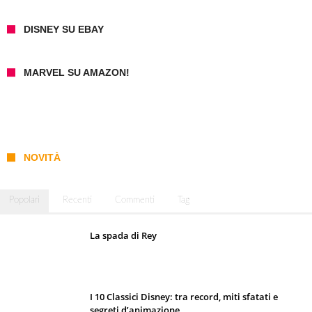
DISNEY SU EBAY
MARVEL SU AMAZON!
NOVITÀ
Popolari
Recenti
Commenti
Tag
La spada di Rey
I 10 Classici Disney: tra record, miti sfatati e
segreti d’animazione