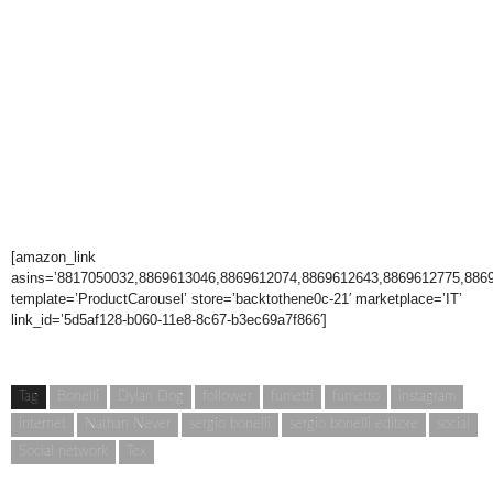
[amazon_link
asins=’8817050032,8869613046,8869612074,8869612643,8869612775,886
template=’ProductCarousel’ store=’backtothene0c-21′ marketplace=’IT’
link_id=’5d5af128-b060-11e8-8c67-b3ec69a7f866′]
Tag
Bonelli
Dylan Dog
follower
fumetti
fumetto
instagram
internet
Nathan Never
sergio bonelli
sergio bonelli editore
social
Social network
Tex