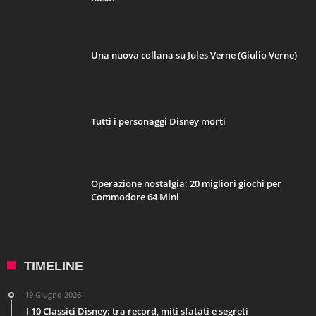
Una nuova collana su Jules Verne (Giulio Verne)
Tutti i personaggi Disney morti
Operazione nostalgia: 20 migliori giochi per
Commodore 64 Mini
TIMELINE
19 Giugno 2026
I 10 Classici Disney: tra record, miti sfatati e segreti