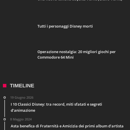
Tutti i personaggi Disney morti
Operazione nostalgia: 20 migliori giochi per
Commodore 64 Mini
TIMELINE
19 Giugno 2026
I 10 Classici Disney: tra record, miti sfatati e segreti
d’animazione
8 Maggio 2024
Asta benefica di Fraternità e Amicizia dei primi album d’artista