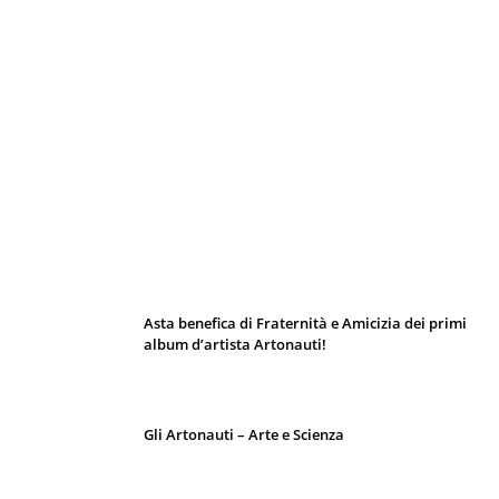
I 10 Classici Disney: tra record, miti sfatati
e segreti d’animazione
Asta benefica di Fraternità e Amicizia dei primi
album d’artista Artonauti!
Gli Artonauti – Arte e Scienza