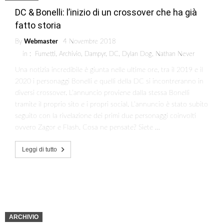
DC & Bonelli: l’inizio di un crossover che ha già
fatto storia
By
Webmaster
4 Novembre 2018
in :
Fumetti
,
Archivio
,
Dampyr
,
DC
,
Dylan Dog
,
Nathan Never
Una notizia incredibile è giunta nelle ultime ore, tra il 2019 e il
2020 i personaggi Bonelli e quelli della DC si incontreranno in
diversi crossover. L’annuncio proviene dalla stessa Bonelli
tramite il proprio sito e i propri social. L’annuncio è stato subito
seguito con la rivelazione dei primi due personaggi coinvolti
ovvero Zagor e Flash. Cosa ne pensate? Siete …
Leggi di tutto
ARCHIVIO