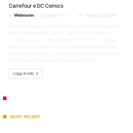
Carrefour e DC Comics
By
Webmaster
12 Settembre 2017
in :
Archivio
,
Editoriali
La catena di negozi Carrefour ha una nuova iniziativa legata al
mondo dei fumetti DC Comics. Ogni 20 euro di spesa si
riceverà un bollino e ogni 10 bollini più 1,90 euro di spesa si
potrà avere un peluche di uno tra: WonderWoman, Batman,
Superman, Flash, Joker, Cyborg, Lanterna Verde, Harley Quinne
e Cat Woman. Questo evento si abbina inoltre …
Leggi di tutto
MOST RECENT