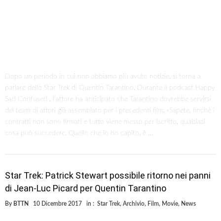
Dopo un periodo in cui non abbiamo più avuto notizie, si torna a
parlare dello Star Trek di Quentin Tarantino. Durante il podcast Happy
Sad Confused , l’attore ha anticipato che Tarantino dovrebbe servirsi
del team di attori già assemblato per i precedenti film: «Sapete, finchè i
contratti non sono firmati e tutto viene messo per iscritto, qualsiasi
cosa può succedere. Quello che io ho capito, è …
Star Trek: Patrick Stewart possibile ritorno nei panni
di Jean-Luc Picard per Quentin Tarantino
By
BTTN
10 Dicembre 2017
in :
Star Trek
,
Archivio
,
Film
,
Movie
,
News