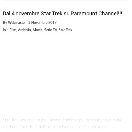
Dal 4 novembre Star Trek su Paramount Channel!!!
By
Webmaster
3 Novembre 2017
in :
Film
,
Archivio
,
Movie
,
Serie TV
,
Star Trek
Star Trek una delle saghe fantascientifiche più popolari e cult nella
storia del mondo, e dell’intero universo, sta per approdare