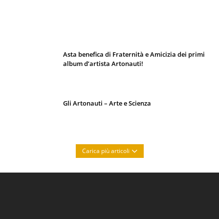
I 10 Classici Disney: tra record, miti sfatati
e segreti d’animazione
Asta benefica di Fraternità e Amicizia dei primi
album d’artista Artonauti!
Gli Artonauti – Arte e Scienza
Carica più articoli