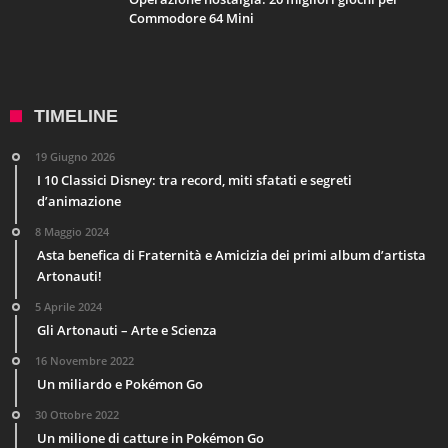
Commodore 64 Mini
TIMELINE
19 Giugno 2026
I 10 Classici Disney: tra record, miti sfatati e segreti
d’animazione
8 Maggio 2024
Asta benefica di Fraternità e Amicizia dei primi album d’artista
Artonauti!
5 Aprile 2024
Gli Artonauti – Arte e Scienza
16 Novembre 2022
Un miliardo e Pokémon Go
30 Ottobre 2022
Un milione di catture in Pokémon Go