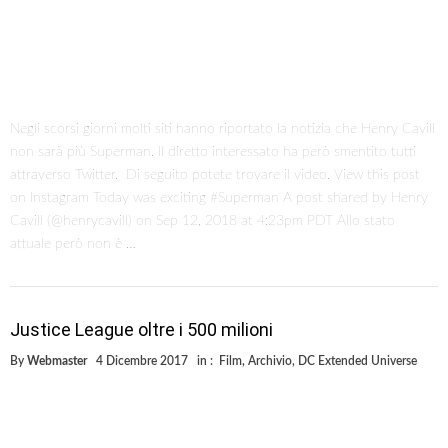
Negli scorsi giorni molti siti hanno riportato la notizia che Henry Cavill
non sarà più Superman. Il diretto interessato ha però smentito tutti
attraverso Twitter. Di seguito potete trovare il video. View this post
on Instagram Today was exciting #Superman A post shared by Henry
Cavill (@henrycavill) on Sep 12, 2018 at 4:23pm PDT Allo stato
attuale però non è …
Justice League oltre i 500 milioni
By
Webmaster
4 Dicembre 2017
in :
Film
,
Archivio
,
DC Extended Universe