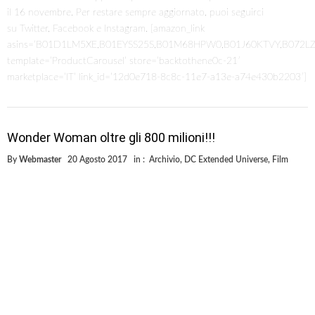
il 16 novembre. Per restare sempre aggiornato, puoi seguirci
su Twitter, Facebook e Instagram. [amazon_link
asins=’B01D1LM5XE,B01EYSS25S,B01M68HPW0,B01J60KTVY,B072L
template=’ProductCarousel’ store=’backtothene0c-21′
marketplace=’IT’ link_id=’12d0e718-8c8c-11e7-a13e-a74e430b2203′]
Wonder Woman oltre gli 800 milioni!!!
By
Webmaster
20 Agosto 2017
in :
Archivio
,
DC Extended Universe
,
Film