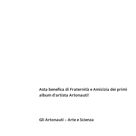
I 10 Classici Disney: tra record, miti sfatati
e segreti d’animazione
Asta benefica di Fraternità e Amicizia dei primi
album d’artista Artonauti!
Gli Artonauti – Arte e Scienza