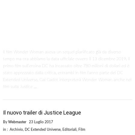
Il film Wonder Woman aveva un sequel pianificato già da diverso
tempo ma ora abbiamo la data ufficiale ovvero il 13 dicembre 2019. Il
primo film sull’eroina DC ha incassato oltre 780 milioni di dollari ed è
stato apprezzato dalla critica, entrambi in film fanno parte del DC
Extended Universe. Gal Gadot interpreterà Wonder Woman anche nel
film sulla Justice …
Il nuovo trailer di Justice League
By
Webmaster
23 Luglio 2017
in :
Archivio
,
DC Extended Universe
,
Editoriali
,
Film