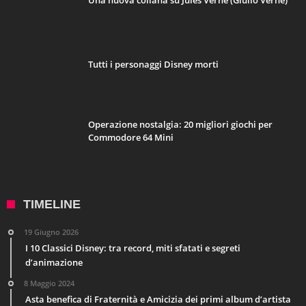
Una nuova collana su Jules Verne (Giulio Verne)
Tutti i personaggi Disney morti
Operazione nostalgia: 20 migliori giochi per
Commodore 64 Mini
TIMELINE
19 Giugno 2026
I 10 Classici Disney: tra record, miti sfatati e segreti
d’animazione
8 Maggio 2024
Asta benefica di Fraternità e Amicizia dei primi album d’artista