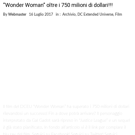
“Wonder Woman” oltre i 750 milioni di dollari!!!
By
Webmaster
16 Luglio 2017
in :
Archivio
,
DC Extended Universe
,
Film
Il film del DCEU “Wonder Woman” ha superato i 750 milioni di dollari
rilevandosi un successo! Fin a dove potrà arrivare? Il personaggio
interpretato da Gal Gadot sarà ripreso in “Justice League” e un sequel
è già stato pianificato. In fondo all’articolo vi è il link per complare il
blu ray del film. Seguici su Facebook! Seguici su Twitter! Seguici …