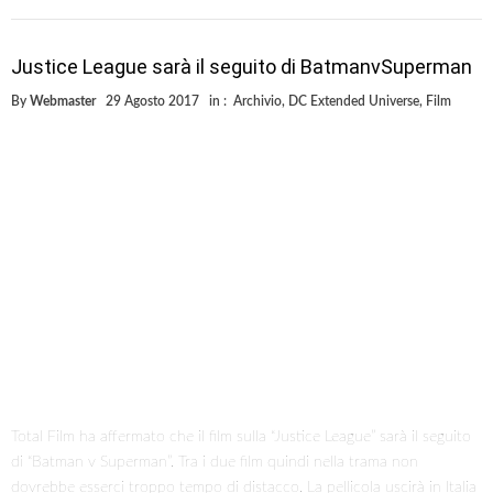
Justice League sarà il seguito di BatmanvSuperman
By
Webmaster
29 Agosto 2017
in :
Archivio
,
DC Extended Universe
,
Film
Total Film ha affermato che il film sulla “Justice League” sarà il seguito
di “Batman v Superman”. Tra i due film quindi nella trama non
dovrebbe esserci troppo tempo di distacco. La pellicola uscirà in Italia