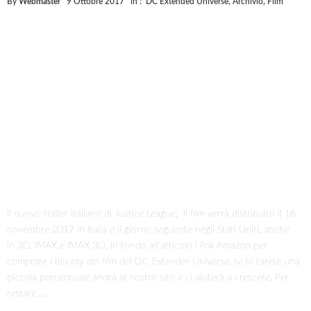
By
Webmaster
9 Ottobre 2017
in :
DC Extended Universe
,
Archivio
,
Film
Il nuovo trailer italiano di Justice League. Il film verrà distribuito il 16
novembre 2017 in Italia e il giorno seguente negli Stati Uniti, anche
in 3D, IMAX e IMAX 3D. In fondo all’articolo i link Amazon per
comprare i blu ray dei film del DC Extender Universe, se lo farete una
piccola percentuale andrà al nostro sito e ci aiuterà a crescere. Per
restare …