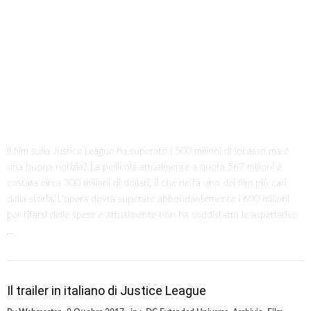
Il film sulla Justice League ha superato i 500 milioni di incasso ma è
una buona notizia? La pellicola attualmente a quota 567 milioni è
costata circa 300 milioni di dollari, il che ne fa uno dei film più cari
della storia. L’opera dovrà superare abbondantemente i 600 milioni
per rifarsi delle spese e attualmente non ha soddisfatto le aspettative
…
Il trailer in italiano di Justice League