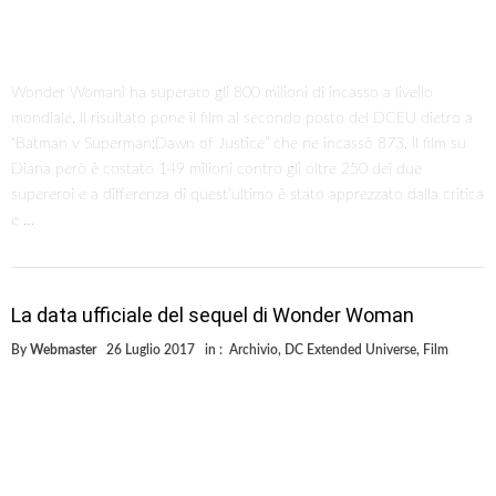
Wonder Womani ha superato gli 800 milioni di incasso a livello
mondiale. Il risultato pone il film al secondo posto del DCEU dietro a
“Batman v Superman:Dawn of Justice” che ne incassò 873. Il film su
Diana però è costato 149 milioni contro gli oltre 250 dei due
supereroi e a differenza di quest’ultimo è stato apprezzato dalla critica
e …
La data ufficiale del sequel di Wonder Woman
By
Webmaster
26 Luglio 2017
in :
Archivio
,
DC Extended Universe
,
Film