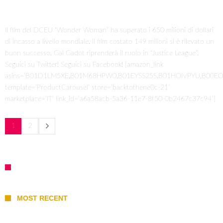
Il film del DCEU “Wonder Woman” ha superato i 650 milioni di dollari
di incasso a livello mondiale. Il film costato 149 milioni si è rilevato un
buon successo. Gal Gadot riprenderà il ruolo in “Justice League”.
Seguici su Twitter! Seguici su Facebook! [amazon_link
asins=’B01D1LM5XE,B01M68HPW0,B01EYSS25S,B01HOIVPYU,B00EO
template=’ProductCarousel’ store=’backtothene0c-21′
marketplace=’IT’ link_id=’a6a58acb-5a36-11e7-8f50-0b2467c37c94′]
1
2
MOST RECENT