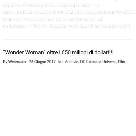
Seguici su Twitter! Seguici su Facebook! [amazon_link
asins=’B01D1LM5XE,B01M68HPW0,B01EYSS25S,B01BNN4M74,B01
template=’ProductCarousel’ store=’backtothene0c-21′
marketplace=’IT’ link_id=’9252b5ac-600b-11e7-bfa6-0bc12b4fafe9′]
“Wonder Woman” oltre i 650 milioni di dollari!!!
By
Webmaster
26 Giugno 2017
in :
Archivio
,
DC Extended Universe
,
Film