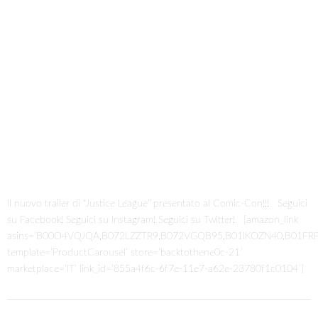
Il nuovo trailer di “Justice League” presentato al Comic-Con!!! Seguici
su Facebook! Seguici su Instagram! Seguici su Twitter! [amazon_link
asins=’B00O4VQJQA,B072LZZTR9,B072VGQB95,B01IKOZN40,B01F
template=’ProductCarousel’ store=’backtothene0c-21′
marketplace=’IT’ link_id=’855a4f6c-6f7e-11e7-a62e-23780f1c0104′]