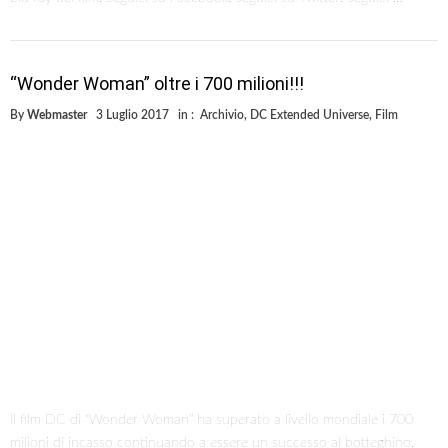
“Wonder Woman” oltre i 700 milioni!!!
By
Webmaster
3 Luglio 2017
in :
Archivio
,
DC Extended Universe
,
Film
Il film DC di “Wonder Woman” ha superato a livello mondiale i 700
milioni di incasso continuando a essere un successo al botteghino.