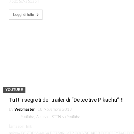
75856c9a63a5′]
Leggi di tutto
YOUTUBE
Tutti i segreti del trailer di “Detective Pikachu”!!!
By
Webmaster
18 Novembre 2018
in :
YouTube
,
Archivio
,
BTTN su YouTube
[amazon_link
asins=’B07DDW4KS4,B075XRJVT9,B06Y5QJ4D8,B00K3EYT4Q,B0