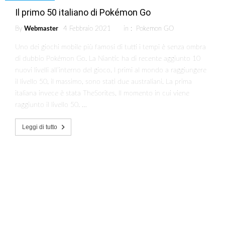
Il primo 50 italiano di Pokémon Go
By
Webmaster
4 Febbraio 2021
in :
Pokemon GO
Uno dei giochi mobile più famosi di tutti i tempi è senza ombra
di dubbio Pokémon Go. La Niantic ha di recente aggiunto 10
nuovi livelli all’interno del gioco. I primi al mondo a raggiungere
il livello 50, il massimo, sono stati due australiani. La prima
italiana invece è stata TheSorites. Il momento in cui viene
raggiunto il livello 50. …
Leggi di tutto