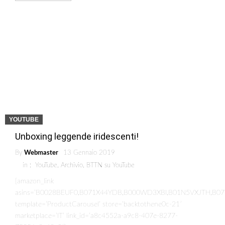
YOUTUBE
Unboxing leggende iridescenti!
By
Webmaster
13 Gennaio 2019
in :
YouTube
,
Archivio
,
BTTN su YouTube
[amazon_link
asins=’B0028BEUF0,B071X44YDB,B000WD3XBI,B01N5VXJTH,B0
template=’ProductCarousel’ store=’backtothene0c-21′
marketplace=’IT’ link_id=’a8c4552a-a9c8-407e-8277-