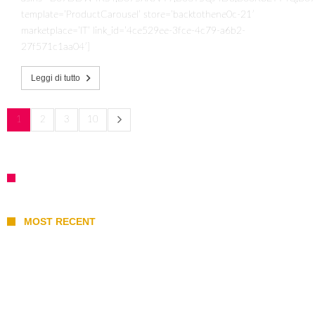
template=’ProductCarousel’ store=’backtothene0c-21′
marketplace=’IT’ link_id=’4ce529ee-3fce-4c79-a6b2-
27f571c1aa04′]
Leggi di tutto
1
2
3
10
MOST RECENT