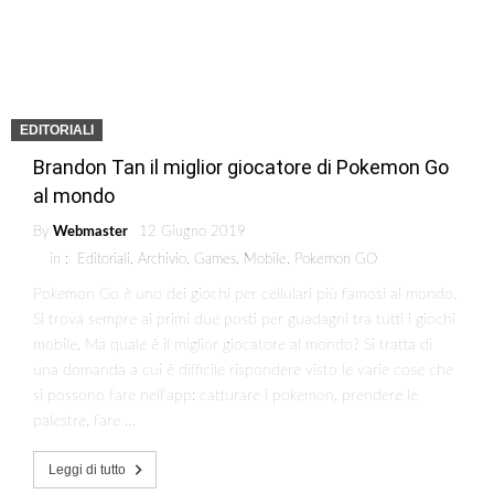
EDITORIALI
Brandon Tan il miglior giocatore di Pokemon Go
al mondo
By
Webmaster
12 Giugno 2019
in :
Editoriali
,
Archivio
,
Games
,
Mobile
,
Pokemon GO
Pokemon Go è uno dei giochi per cellulari più famosi al mondo.
Si trova sempre ai primi due posti per guadagni tra tutti i giochi
mobile. Ma quale è il miglior giocatore al mondo? Si tratta di
una domanda a cui è difficile rispondere visto le varie cose che
si possono fare nell’app: catturare i pokemon, prendere le
palestre, fare …
Leggi di tutto