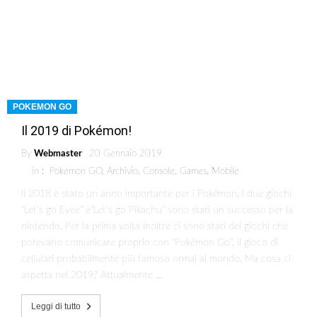
POKEMON GO
Il 2019 di Pokémon!
By
Webmaster
20 Gennaio 2019
in :
Pokemon GO
,
Archivio
,
Console
,
Games
,
Mobile
Il 2018 è stato un anno importante per i Pokémon. I due giochi
“Let’s go Evee” e”Let’s go Pikachu” sono stati un successo per la
nintendo. Per la prima volta inoltre ci sono stati dei giochi che
potevano comunicare proprio con “Pokémon Go”, il gioco di
cellulari probabilmente più famoso ormai al mondo. Ma cosa ci
aspetta nel 2019? Attualmente …
Leggi di tutto