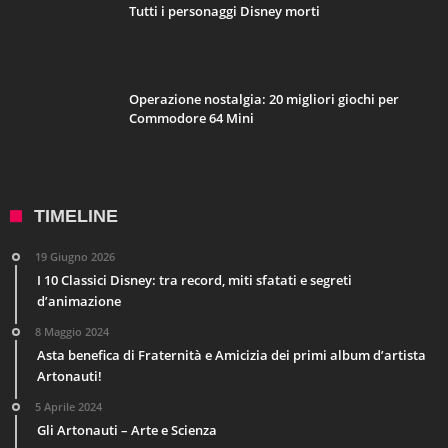
Tutti i personaggi Disney morti
Operazione nostalgia: 20 migliori giochi per
Commodore 64 Mini
TIMELINE
19 Giugno 2026
I 10 Classici Disney: tra record, miti sfatati e segreti
d’animazione
8 Maggio 2024
Asta benefica di Fraternità e Amicizia dei primi album d’artista
Artonauti!
5 Aprile 2024
Gli Artonauti – Arte e Scienza