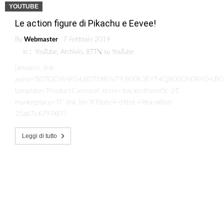
YOUTUBE
Le action figure di Pikachu e Eevee!
By
Webmaster
7 Febbraio 2019
in :
YouTube
,
Archivio
,
BTTN su YouTube
[amazon_link
asins=’B07DDW4KS4,B075XRJVT9,B00K3EYT4Q,B00ON0RYD4,B0
template=’ProductCarousel’ store=’backtothene0c-21′
marketplace=’IT’ link_id=’ff7dafe4-d9bd-496a-a6bd-
35ab7c679760′]
Leggi di tutto