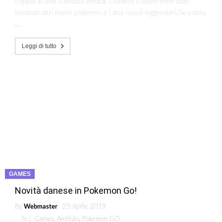
coppia in una custodia dorata. Durante il video sono stati
mostrati altri nuovi pokemon e i due nuovi leggendari. Se volete
…
Leggi di tutto
GAMES
Novità danese in Pokemon Go!
By
Webmaster
25 Aprile 2019
in :
Games
,
Archivio
,
Pokemon GO