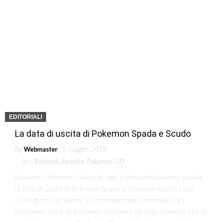
EDITORIALI
La data di uscita di Pokemon Spada e Scudo
By
Webmaster
5 Giugno 2019
in :
Editoriali
,
Archivio
,
Pokemon GO
Durante il Pokemon Direct di oggi è stata ufficialmente svelata
la data di uscita di Pokemon Spada e Pokemon Scudo. I due
nuovi giochi usciranno in contemporanea mondiale il 15
novembre 2019. Si potranno comprare sia singolarmente che in