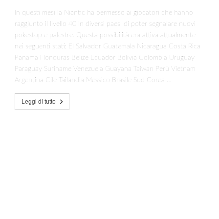
In questi mesi la Niantic ha permesso ai giocatori che hanno
raggiunto il livello 40 in diversi paesi di poter segnalare nuovi
pokestop e palestre. Questa possibilità era attiva attualmente
nei seguenti stati: El Salvador Guatemala Nicaragua Costa Rica
Panama Honduras Belize Ecuador Bolivia Colombia Uruguay
Paraguay Suriname Venezuela Guayana Taiwan Perù Vietnam
Argentina Cile Tailandia Messico Brasile Sud Corea …
Leggi di tutto