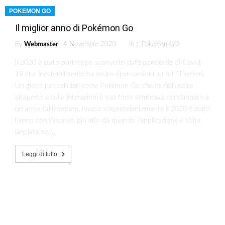
POKEMON GO
Il miglior anno di Pokémon Go
By
Webmaster
4 Novembre 2020
in :
Pokemon GO
Il 2020 è stato purtroppo sconvolto dalla pandemia di Covid-
19 che inevitabilmente ha avuto ripercussioni su tutti i settori.
Un gioco per cellulari come Pokémon Go che fa dell’uscire
all’aperto e sulle interazioni il suo forte sembrava condannato a
un anno fallimentare. Invece sorprendentemente il 2020 è stato
l’anno con l’incasso più alto da quando l’applicazione è stata
lanciata nel …
Leggi di tutto