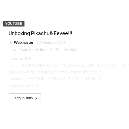
YOUTUBE
Unboxing Pikachu& Eevee!!!
By
Webmaster
23 Gennaio 2019
in :
YouTube
,
Archivio
,
BTTN su YouTube
[amazon_link
asins=’B0028BEUF0,B071X44YDB,B000WD3XBI,B01N5VXJTH,B0
template=’ProductCarousel’ store=’backtothene0c-21′
marketplace=’IT’ link_id=’b80a0147-91f1-4569-8de7-
43159da5d9e9′]
Leggi di tutto