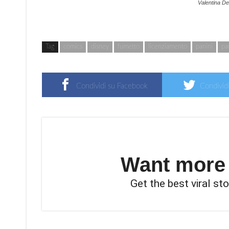
Valentina De
Tag
comics
disney
fumetto
licenziamento
panini
pa
Condividi su Facebook
Condividi
Want more s
Get the best viral sto