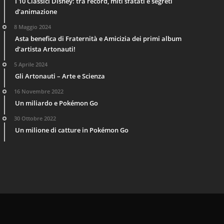
I 10 Classici Disney: tra record, miti sfatati e segreti
d’animazione
8 Maggio 2024
Asta benefica di Fraternità e Amicizia dei primi album
d’artista Artonauti!
5 Aprile 2024
Gli Artonauti – Arte e Scienza
16 Novembre 2022
Un miliardo e Pokémon Go
30 Ottobre 2022
Un milione di catture in Pokémon Go