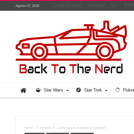
Consigli d’acquisto
Contattaci
Tech
404 
Agosto 07, 2026
Star Wars
Star Trek
Poke
Home
Fumetti
Licenziata la direttrice di Topolino?