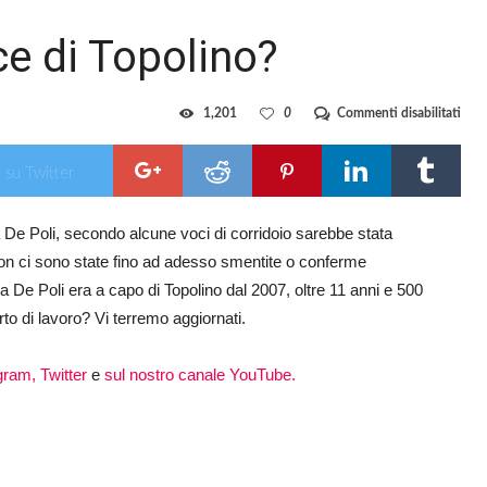
ice di Topolino?
su
1,201
0
Commenti disabilitati
Lice
la
diret
 su Twitter
di
Topo
na De Poli, secondo alcune voci di corridoio sarebbe stata
 non ci sono state fino ad adesso smentite o conferme
. La De Poli era a capo di Topolino dal 2007, oltre 11 anni e 500
to di lavoro? Vi terremo aggiornati.
gram,
Twitter
e
sul nostro canale YouTube.