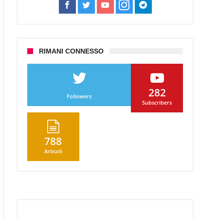
RIMANI CONNESSO
nziata
trice
282
lino?
Followers
Subscribers
788
Articoli