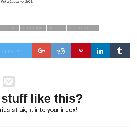
 Poli a Lucca nel 2016.
nini comic
panini comics
Topolino
valentina de poli
 su Twitter
tuff like this?
ries straight into your inbox!