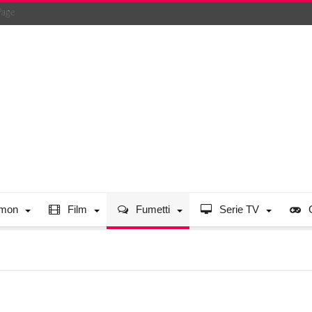
Page
mon
Film
Fumetti
Serie TV