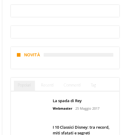
NOVITÀ
Popolari
Recenti
Commenti
Tag
La spada di Rey
Webmaster
25 Maggio 2017
I 10 Classici Disney: tra record,
miti sfatati e segreti