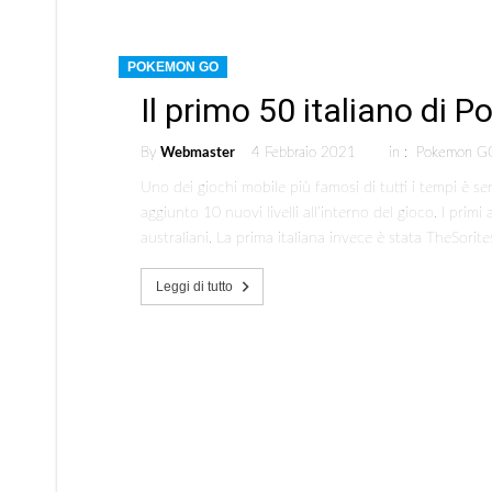
POKEMON GO
Il primo 50 italiano di
By
Webmaster
4 Febbraio 2021
in :
Pokemon G
Uno dei giochi mobile più famosi di tutti i tempi è 
aggiunto 10 nuovi livelli all’interno del gioco. I primi
australiani. La prima italiana invece è stata TheSorite
Leggi di tutto