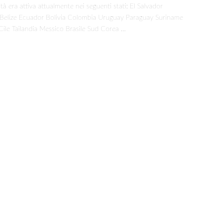
à era attiva attualmente nei seguenti stati: El Salvador
in
elize Ecuador Bolivia Colombia Uruguay Paraguay Suriname
Pokemon
Go!
le Tailandia Messico Brasile Sud Corea …