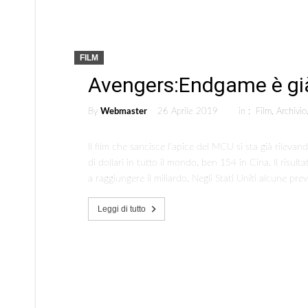
FILM
Avengers:Endgame è già
By
Webmaster
26 Aprile 2019
in :
Film
,
Archivio
Il film che sancisce l’apice del MCU si sta già rileva
di dollari in tutto il mondo, ben 154 in Cina. Il risul
a raggiungere il miliardo. Negli Stati Uniti alcune pr
Leggi di tutto