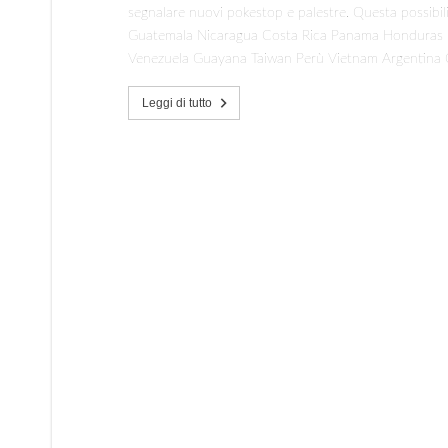
segnalare nuovi pokestop e palestre. Questa possibilit
Guatemala Nicaragua Costa Rica Panama Honduras B
Venezuela Guayana Taiwan Perù Vietnam Argentina Ci
Leggi di tutto