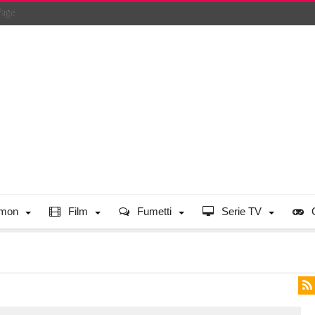
Page
mon
Film
Fumetti
Serie TV