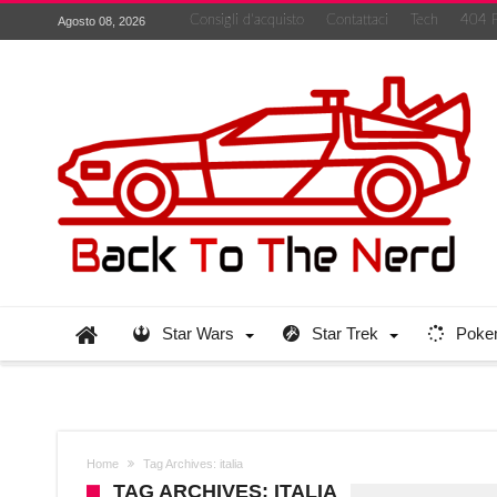
Consigli d’acquisto
Contattaci
Tech
404 
Agosto 08, 2026
Star Wars
Star Trek
Poke
Home
Tag Archives: italia
TAG ARCHIVES: ITALIA