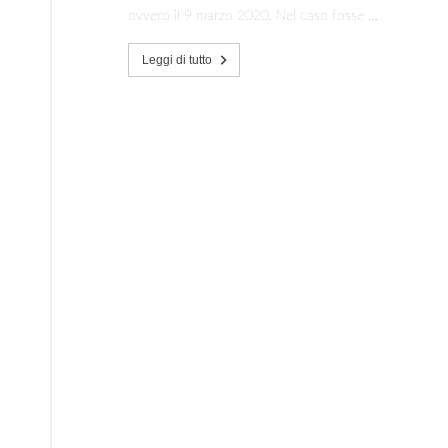
ovvero il 9 marzo 2020. Nel caso fosse …
Leggi di tutto