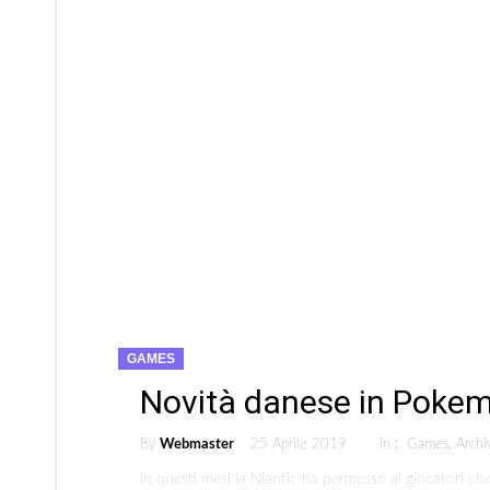
GAMES
Novità danese in Poke
By
Webmaster
25 Aprile 2019
in :
Games
,
Archi
In questi mesi la Niantic ha permesso ai giocatori che 