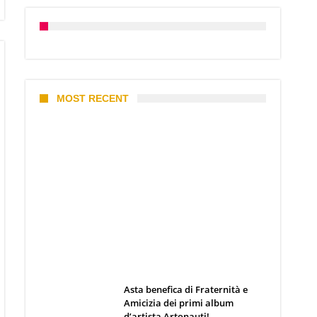
MOST RECENT
I 10 Classici Disney: tra record,
miti sfatati e segreti
d’animazione
Webmaster
19 Giugno 2026
Asta benefica di Fraternità e
Amicizia dei primi album
d’artista Artonauti!