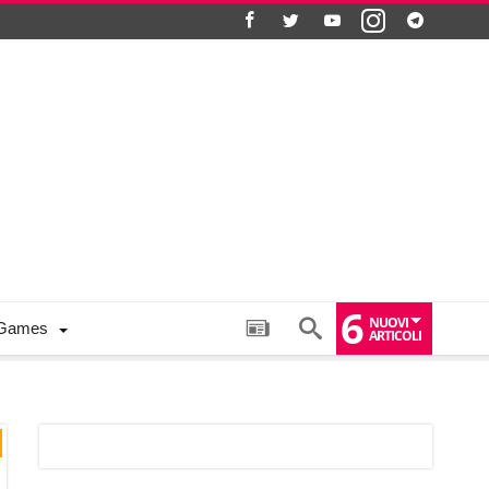
6
NUOVI
Games
ARTICOLI