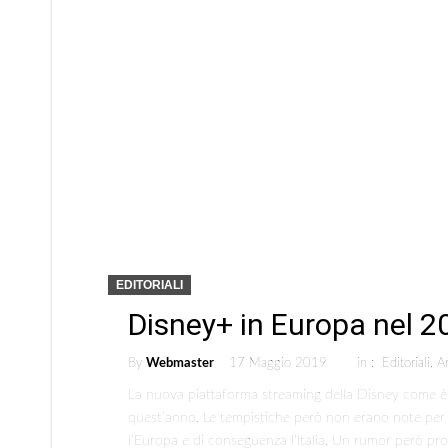
EDITORIALI
Disney+ in Europa nel 2
By
Webmaster
17 Maggio 2019
in :
Editoriali
,
Ar
La nuova piattaforma streaming della Disney come è n
quest’anno. Le tempistiche però non erano note per 
l’Europa e di conseguenza l’Italia. Un rumor però pr