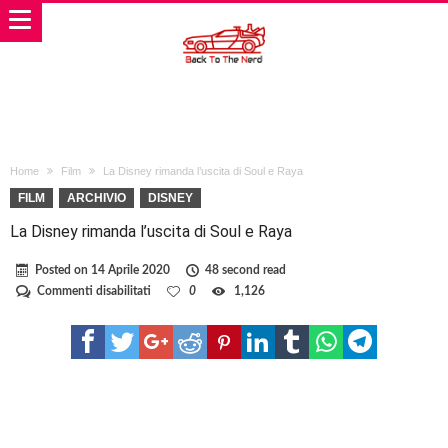
Home
Film
La Disney rimanda l’uscita di Soul e Raya
FILM
ARCHIVIO
DISNEY
La Disney rimanda l’uscita di Soul e Raya
Posted on
14 Aprile 2020
48 second read
su
Commenti disabilitati
0
1,126
La
Disney
rimanda
l’uscita
di
Soul
e
Raya