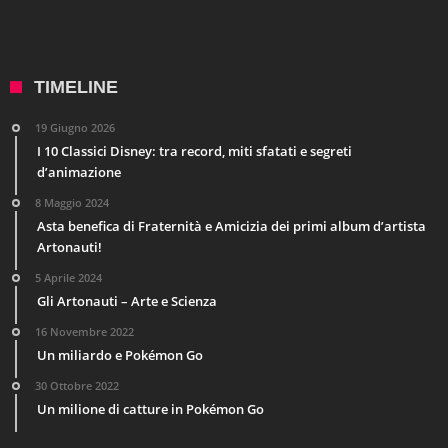
TIMELINE
19 Giugno 2026
I 10 Classici Disney: tra record, miti sfatati e segreti
d’animazione
8 Maggio 2024
Asta benefica di Fraternità e Amicizia dei primi album d’artista
Artonauti!
5 Aprile 2024
Gli Artonauti – Arte e Scienza
16 Novembre 2022
Un miliardo e Pokémon Go
30 Ottobre 2022
Un milione di catture in Pokémon Go