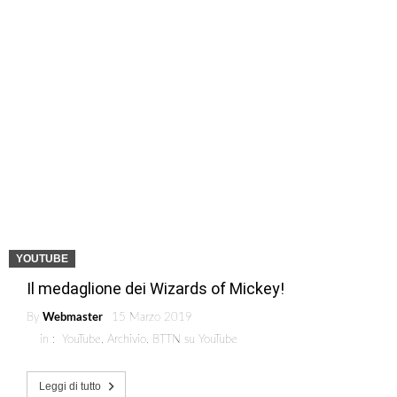
YOUTUBE
Il medaglione dei Wizards of Mickey!
By
Webmaster
15 Marzo 2019
in :
YouTube
,
Archivio
,
BTTN su YouTube
Leggi di tutto