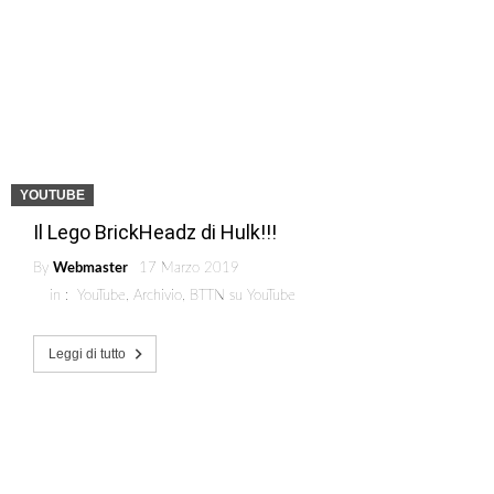
YOUTUBE
Il Lego BrickHeadz di Hulk!!!
By
Webmaster
17 Marzo 2019
in :
YouTube
,
Archivio
,
BTTN su YouTube
Leggi di tutto