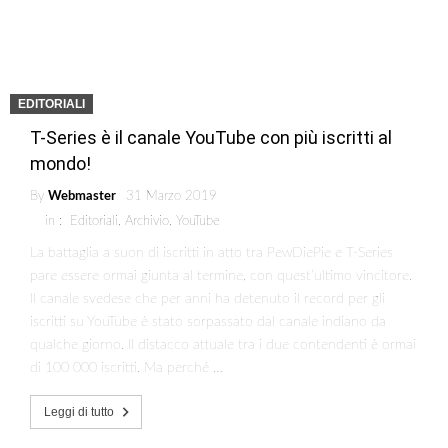
EDITORIALI
T-Series è il canale YouTube con più iscritti al
mondo!
By
Webmaster
31 Marzo 2019
in :
Editoriali
,
Archivio
,
YouTube
La battaglia a suon di iscritti in atto tra PewDiePie e T-Series
pare essere ormai giunta al termine, con quest’ultimo vincitore.
Il canale svedese che per anni ha detenuto il record per gli
iscritti su YouTube è stato sorpassato dal canale indiano da
qualche giorno. Il distacco attuale tra i due contendenti è ormai
di 100 000 iscritti. Ma perché …
Leggi di tutto