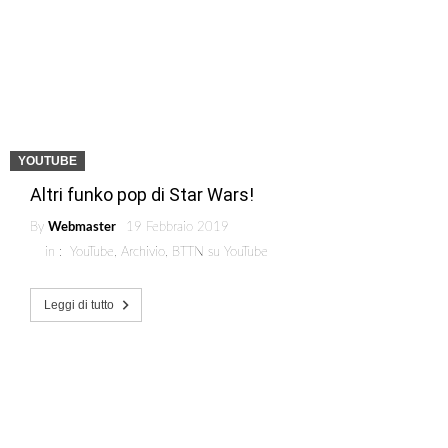
YOUTUBE
Altri funko pop di Star Wars!
By
Webmaster
19 Febbraio 2019
in :
YouTube
,
Archivio
,
BTTN su YouTube
Leggi di tutto