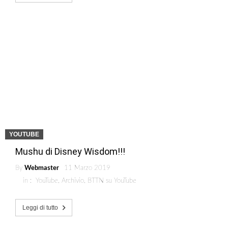
YOUTUBE
Mushu di Disney Wisdom!!!
By
Webmaster
11 Marzo 2019
in :
YouTube
,
Archivio
,
BTTN su YouTube
Leggi di tutto