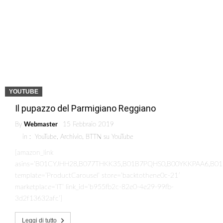
YOUTUBE
Il pupazzo del Parmigiano Reggiano
By
Webmaster
15 Febbraio 2019
in :
YouTube
,
Archivio
,
BTTN su YouTube
[amazon_link
asins=’B01CYJHH28,B077THKK35,B01B7PQHS0,B00YKKPAA6,B0
template=’ProductCarousel’ store=’backtothene0c-21′
marketplace=’IT’ link_id=’b955fb2c-82e0-4e29-99fb-
3d2f13632afc’]
Leggi di tutto