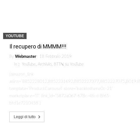
YOUTUBE
Il recupero di MMMM!!!
By
Webmaster
18 Febbraio 2019
in :
YouTube
,
Archivio
,
BTTN su YouTube
[amazon_link
asins=’8852228012,8852231692,8852227377,8852227075,B01
template=’ProductCarousel’ store=’backtothene0c-21′
marketplace=’IT’ link_id=’5872a067-678c-48cd-8f65-
bfd1e7210458′]
Leggi di tutto