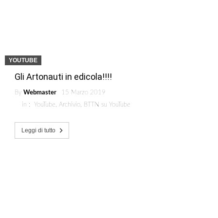
YOUTUBE
Gli Artonauti in edicola!!!!
By
Webmaster
15 Marzo 2019
in :
YouTube
,
Archivio
,
BTTN su YouTube
Leggi di tutto