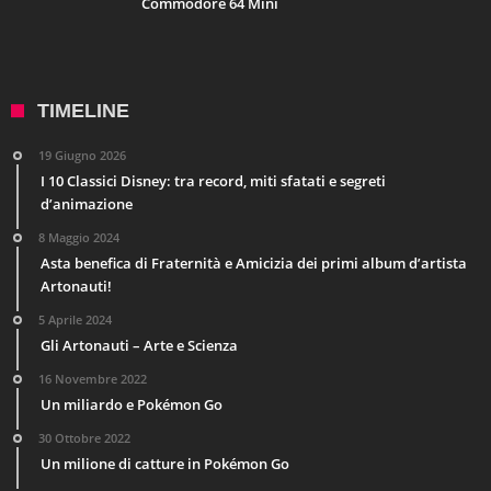
Commodore 64 Mini
TIMELINE
19 Giugno 2026
I 10 Classici Disney: tra record, miti sfatati e segreti
d’animazione
8 Maggio 2024
Asta benefica di Fraternità e Amicizia dei primi album d’artista
Artonauti!
5 Aprile 2024
Gli Artonauti – Arte e Scienza
16 Novembre 2022
Un miliardo e Pokémon Go
30 Ottobre 2022
Un milione di catture in Pokémon Go