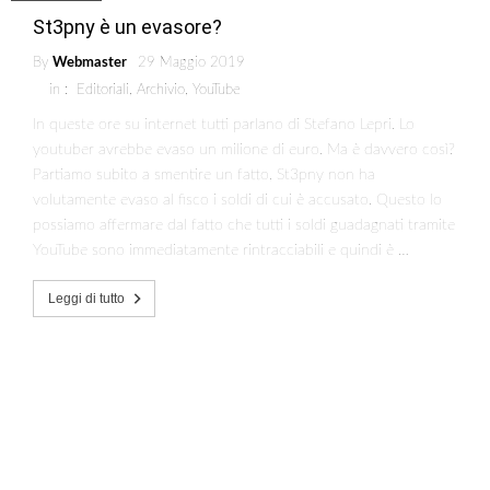
St3pny è un evasore?
By
Webmaster
29 Maggio 2019
in :
Editoriali
,
Archivio
,
YouTube
In queste ore su internet tutti parlano di Stefano Lepri. Lo
youtuber avrebbe evaso un milione di euro. Ma è davvero così?
Partiamo subito a smentire un fatto, St3pny non ha
volutamente evaso al fisco i soldi di cui è accusato. Questo lo
possiamo affermare dal fatto che tutti i soldi guadagnati tramite
YouTube sono immediatamente rintracciabili e quindi è …
Leggi di tutto