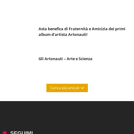
I 10 Classici Disney: tra record, miti sfatati
e segreti d’animazione
Asta benefica di Fraternità e Amicizia dei primi
album d’artista Artonauti!
Gli Artonauti – Arte e Scienza
Carica più articoli
SEGUIMI