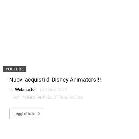
YOUTUBE
Nuovi acquisti di Disney Animators!!!
By
Webmaster
18 Marzo 2019
in :
YouTube
,
Archivio
,
BTTN su YouTube
Leggi di tutto