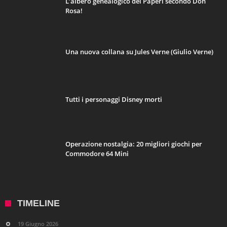
L’albero genealogico dei Paperi secondo Don
Rosa!
Una nuova collana su Jules Verne (Giulio Verne)
Tutti i personaggi Disney morti
Operazione nostalgia: 20 migliori giochi per
Commodore 64 Mini
TIMELINE
19 Giugno 2026