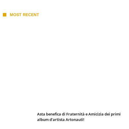
MOST RECENT
I 10 Classici Disney: tra record, miti sfatati
e segreti d’animazione
Asta benefica di Fraternità e Amicizia dei primi
album d’artista Artonauti!