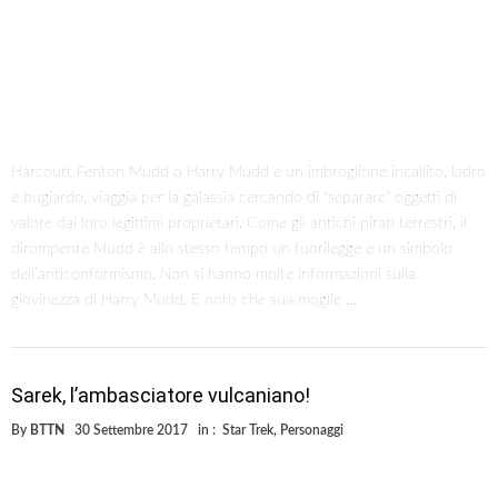
Harcourt Fenton Mudd o Harry Mudd e un imbroglione incallito, ladro
e bugiardo, viaggia per la galassia cercando dì “separare” oggetti di
valore dai loro legittimi proprietari. Come gli antichi pirati terrestri, il
dirompente Mudd è allo stesso tempo un fuorilegge e un simbolo
dell’anticonformismo. Non si hanno molte informazioni sulla
giovinezza di Harry Mudd. E noto che sua moglie …
Sarek, l’ambasciatore vulcaniano!
By
BTTN
30 Settembre 2017
in :
Star Trek
,
Personaggi