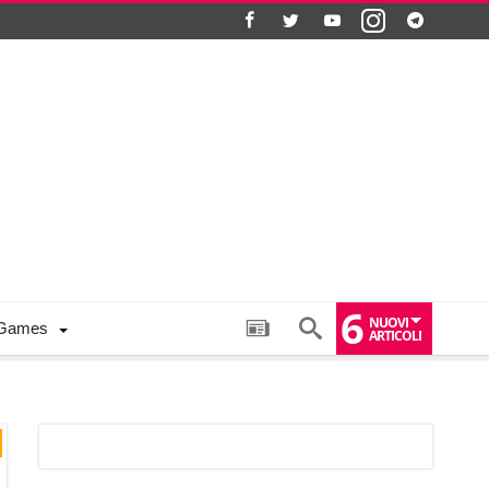
6
NUOVI
Games
ARTICOLI