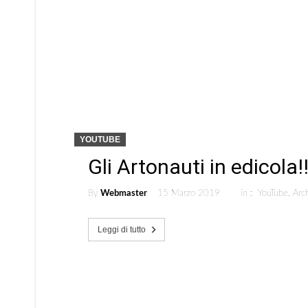
YOUTUBE
Gli Artonauti in edicola!!
By
Webmaster
15 Marzo 2019
in :
YouTube
,
Arch
Leggi di tutto