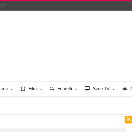
Page
mon
Film
Fumetti
Serie TV