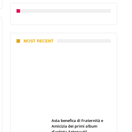
MOST RECENT
I 10 Classici Disney: tra record,
miti sfatati e segreti
d’animazione
Webmaster
19 Giugno 2026
Asta benefica di Fraternità e
Amicizia dei primi album
d’artista Artonauti!