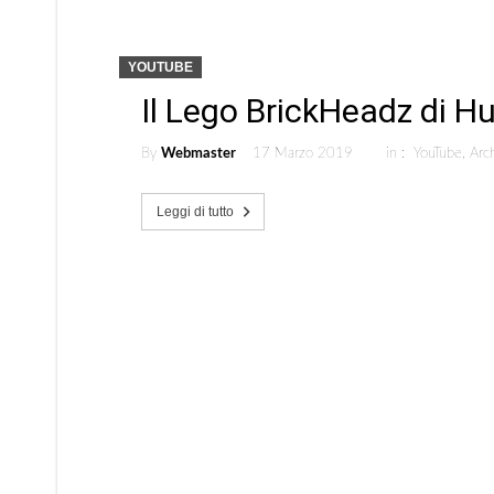
YOUTUBE
Il Lego BrickHeadz di Hul
By
Webmaster
17 Marzo 2019
in :
YouTube
,
Arch
Leggi di tutto