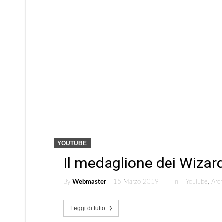
YOUTUBE
Il medaglione dei Wizar
By
Webmaster
15 Marzo 2019
in :
YouTube
,
Arch
Leggi di tutto