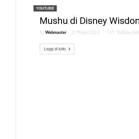
YOUTUBE
Mushu di Disney Wisdom
By
Webmaster
11 Marzo 2019
in :
YouTube
,
Arch
Leggi di tutto