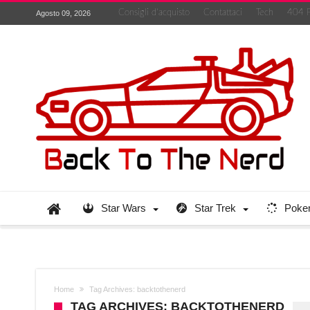
Consigli d’acquisto
Contattaci
Tech
404 
Agosto 09, 2026
Star Wars
Star Trek
Poke
Home
Tag Archives: backtothenerd
TAG ARCHIVES: BACKTOTHENERD