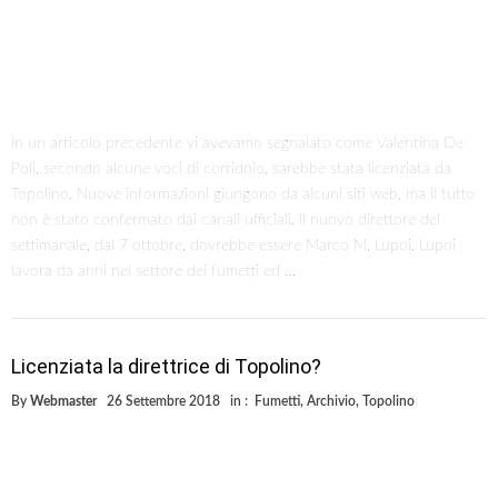
In un articolo precedente vi avevamo segnalato come Valentina De
Poli, secondo alcune voci di corridoio, sarebbe stata licenziata da
Topolino. Nuove informazioni giungono da alcuni siti web, ma il tutto
non è stato confermato dai canali ufficiali. Il nuovo direttore del
settimanale, dal 7 ottobre, dovrebbe essere Marco M. Lupoi. Lupoi
lavora da anni nel settore dei fumetti ed …
Licenziata la direttrice di Topolino?
By
Webmaster
26 Settembre 2018
in :
Fumetti
,
Archivio
,
Topolino