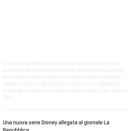
La direttrice del settimanale più famoso d’Italia, Valentina De Poli,
secondo alcune voci di corridoio sarebbe stata licenziata. La notizia
gira da qualche ora su Twitter ma non ci sono state fino ad adesso
smentite o conferme dell’accaduto da fonti ufficiali o dalla diretta
interessata. La De Poli era a capo di Topolino dal 2007, oltre 11 anni e
500 …
Una nuova serie Disney allegata al giornale La
Repubblica