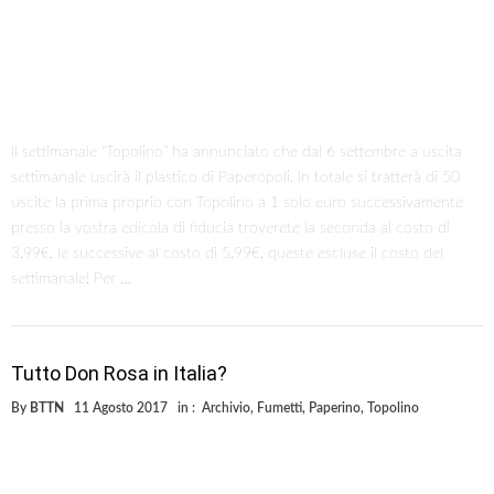
Il settimanale “Topolino” ha annunciato che dal 6 settembre a uscita
settimanale uscirà il plastico di Paperopoli. In totale si tratterà di 50
uscite la prima proprio con Topolino a 1 solo euro successivamente
presso la vostra edicola di fiducia troverete la seconda al costo di
3,99€, le successive al costo di 5,99€, queste escluse il costo del
settimanale! Per …
Tutto Don Rosa in Italia?
By
BTTN
11 Agosto 2017
in :
Archivio
,
Fumetti
,
Paperino
,
Topolino