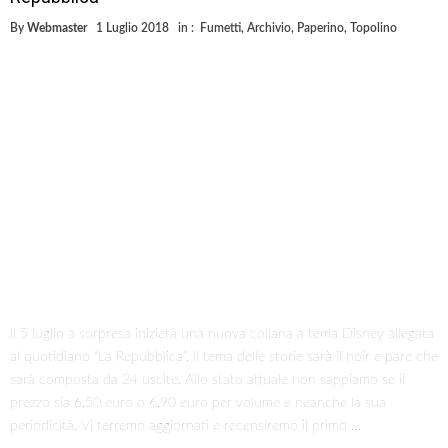
By
Webmaster
1 Luglio 2018
in :
Fumetti
,
Archivio
,
Paperino
,
Topolino
Il 5 luglio a sorpresa inizierà una nuova collana a tema Disney allegata
al quotidiano “La Repubblica”. Il tema delle storie sarà il noir e pare che
sarà composta da 24 uscite. Allo stato attuale non sappiamo se il
prezzo sia 6,50 euro o 6,90 euro per volume e neanche la sua
periodicità. Vi terremo aggiornati e recensiremo il primo …