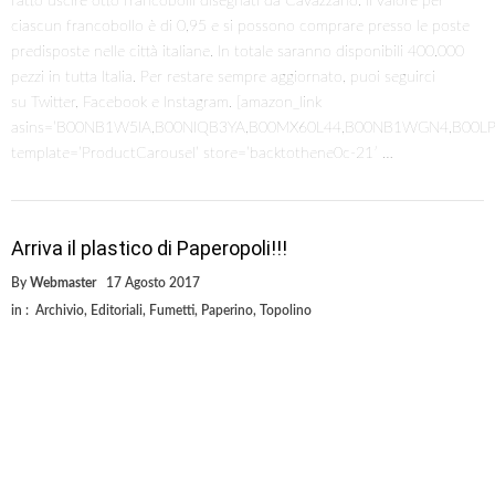
fatto uscire otto francobolli disegnati da Cavazzano. Il valore per
ciascun francobollo è di 0,95 e si possono comprare presso le poste
predisposte nelle città italiane. In totale saranno disponibili 400.000
pezzi in tutta Italia. Per restare sempre aggiornato, puoi seguirci
su Twitter, Facebook e Instagram. [amazon_link
asins=’B00NB1W5IA,B00NIQB3YA,B00MX60L44,B00NB1WGN4,B00L
template=’ProductCarousel’ store=’backtothene0c-21′ …
Arriva il plastico di Paperopoli!!!
By
Webmaster
17 Agosto 2017
in :
Archivio
,
Editoriali
,
Fumetti
,
Paperino
,
Topolino