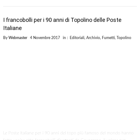
I francobolli per i 90 anni di Topolino delle Poste
Italiane
By
Webmaster
4 Novembre 2017
in :
Editoriali
,
Archivio
,
Fumetti
,
Topolino
Le Poste Italiane per i 90 anni del topo più famoso del mondo hanno