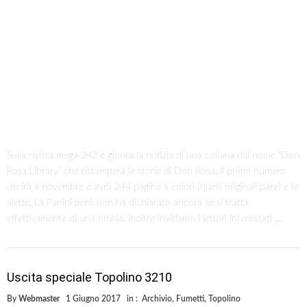
Sulla rivista mega 242 è giunta la notizia di una collana dal nome “Don
Rosa Library” che ristamperà le storie di Don Rosa. Il primo numero
uscirà a novembre e avrà 244 pagine a colori (quelli originali pare) e le
alette. La Panini però non ha dichiarato ancora se si tratta
effettivamente di una omnia. Inoltre invitiamo i lettori interessati …
Uscita speciale Topolino 3210
By
Webmaster
1 Giugno 2017
in :
Archivio
,
Fumetti
,
Topolino