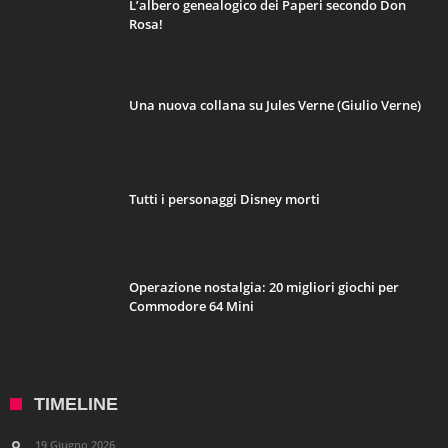
L’albero genealogico dei Paperi secondo Don
Rosa!
Una nuova collana su Jules Verne (Giulio Verne)
Tutti i personaggi Disney morti
Operazione nostalgia: 20 migliori giochi per
Commodore 64 Mini
TIMELINE
19 Giugno 2026