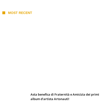
MOST RECENT
I 10 Classici Disney: tra record, miti sfatati
e segreti d’animazione
Asta benefica di Fraternità e Amicizia dei primi
album d’artista Artonauti!