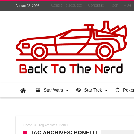
Consigli d’acquisto
Contattaci
Tech
404 
Agosto 08, 2026
Star Wars
Star Trek
Poke
Home
Tag Archives: Bonelli
TAG ARCHIVES: BONELLI