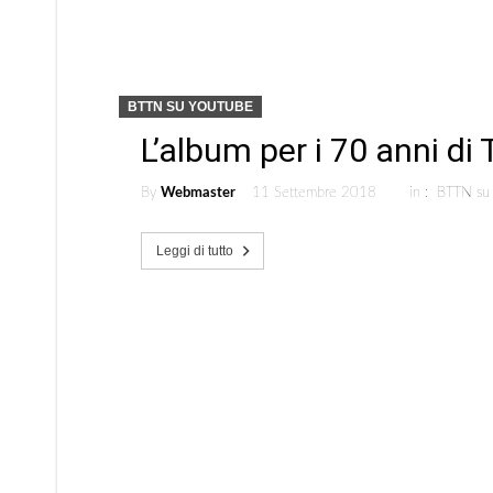
BTTN SU YOUTUBE
L’album per i 70 anni di 
By
Webmaster
11 Settembre 2018
in :
BTTN su
Leggi di tutto