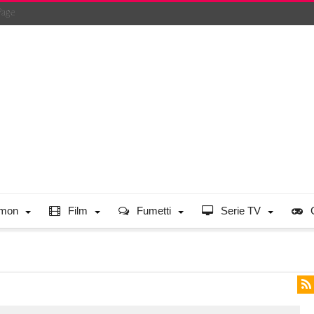
Page
mon
Film
Fumetti
Serie TV