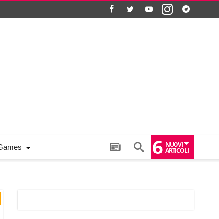
6
NUOVI
Games
ARTICOLI