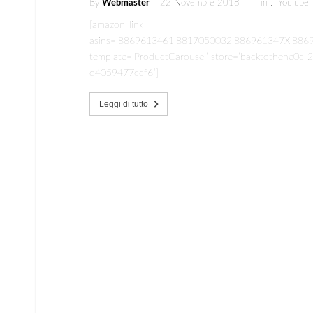
By
Webmaster
22 Novembre 2018
in :
YouTube
[amazon_link
asins=’8869613461,8817050032,886961347X,8
template=’ProductCarousel’ store=’backtothene0c-2
d4059477ccf6′]
Leggi di tutto