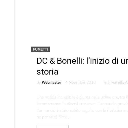
FUMETTI
DC & Bonelli: l’inizio di
storia
By
Webmaster
4 Novembre 2018
in :
Fumetti
,
A
Una notizia incredibile è giunta nelle ultime ore, tra i
incontreranno in diversi crossover. L’annuncio proviene
L’annuncio è stato subito seguito con la rivelazione
ne pensate? Siete …