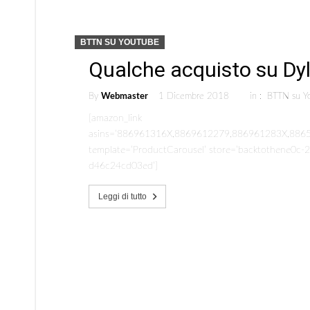
BTTN SU YOUTUBE
Qualche acquisto su Dyl
By
Webmaster
1 Dicembre 2018
in :
BTTN su Y
[amazon_link
asins=’886961316X,8869612279,886961283X,88
template=’ProductCarousel’ store=’backtothene0c-2
d46c24cd03ed’]
Leggi di tutto