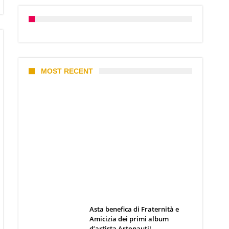
MOST RECENT
I 10 Classici Disney: tra record,
miti sfatati e segreti
d’animazione
Webmaster
19 Giugno 2026
Asta benefica di Fraternità e
Amicizia dei primi album
d’artista Artonauti!