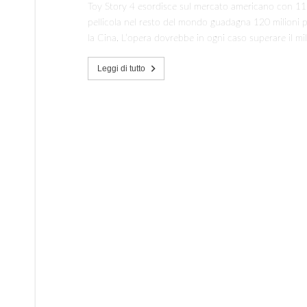
Toy Story 4 esordisce sul mercato americano con 118 m
pellicola nel resto del mondo guadagna 120 milioni pe
la Cina. L’opera dovrebbe in ogni caso superare il mil
Leggi di tutto