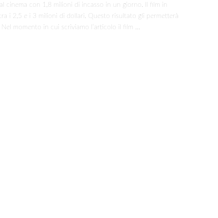
 cinema con 1,8 milioni di incasso in un giorno. Il film in
per
 i 2,5 e i 3 milioni di dollari. Questo risultato gli permetterà
la
. Nel momento in cui scriviamo l’articolo il film …
nuova
versione
di
Endgame!