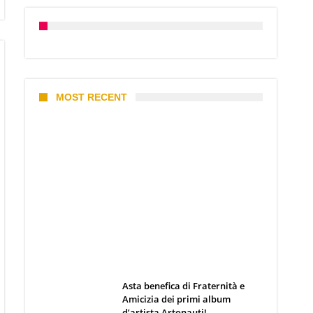
MOST RECENT
I 10 Classici Disney: tra record,
miti sfatati e segreti
d’animazione
Webmaster
19 Giugno 2026
Asta benefica di Fraternità e
Amicizia dei primi album
d’artista Artonauti!