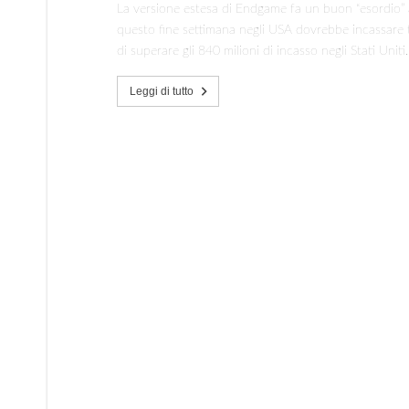
La versione estesa di Endgame fa un buon “esordio” al
questo fine settimana negli USA dovrebbe incassare tra
di superare gli 840 milioni di incasso negli Stati Uniti
Leggi di tutto