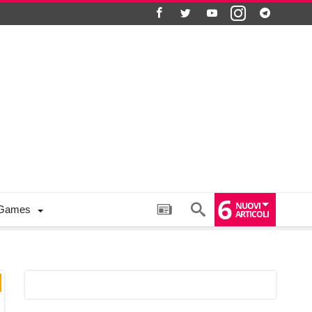
6
NUOVI
Games
ARTICOLI