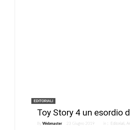
EDITORIALI
Toy Story 4 un esordio d
By
Webmaster
23 Giugno 2019
in :
Editoriali
,
Ar