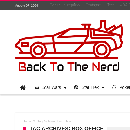
Consigli d’acquisto
Contattaci
Tech
404 
Agosto 07, 2026
Star Wars
Star Trek
Poke
Home
Tag Archives: box office
TAG ARCHIVES: BOX OFFICE