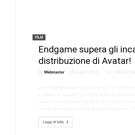
FILM
Endgame supera gli inca
distribuzione di Avatar!
By
Webmaster
24 Giugno 2019
in :
Film
,
Archiv
2,749603966 miliardi di dollari contro i 2,74906432
Endgame di superare la cifra che aveva incassato Avat
James Cameron è stato distribuito più volte al cinem
incasso. Ma nella sola prima distribuzione furono 2
Leggi di tutto