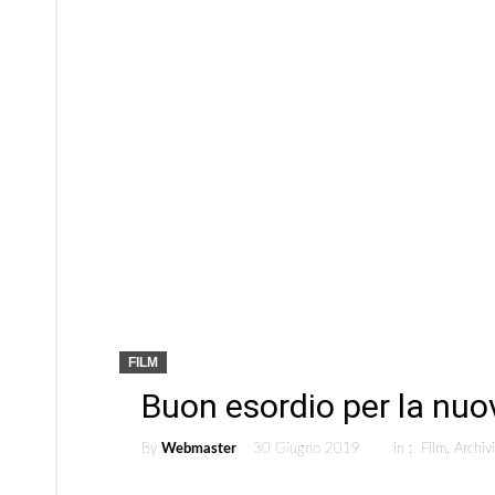
FILM
Buon esordio per la nuo
By
Webmaster
30 Giugno 2019
in :
Film
,
Archiv