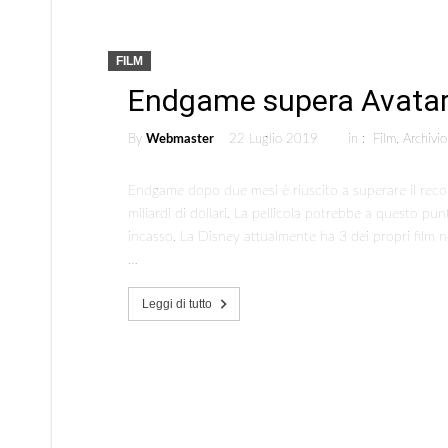
FILM
Endgame supera Avatar
By
Webmaster
22 Luglio 2019
in :
Film
,
Archivio
Endgame dopo due mesi è riuscito a superare il recor
miliardi di dollari. La pellicola potrebbe a questo pu
incasso. La Disney attualmente ha 3 dei propri film nel
…
Leggi di tutto