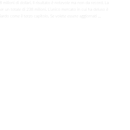
ilioni di dollari. Il risultato è notevole ma non da record. La
Story
r un totale di 238 milioni. L’unico mercato in cui ha deluso è
4
iardo come il terzo capitolo. Se volete essere aggiornati …
un
esordio
da
118
milioni!