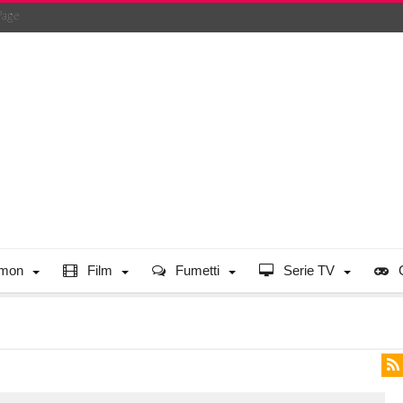
Page
mon
Film
Fumetti
Serie TV