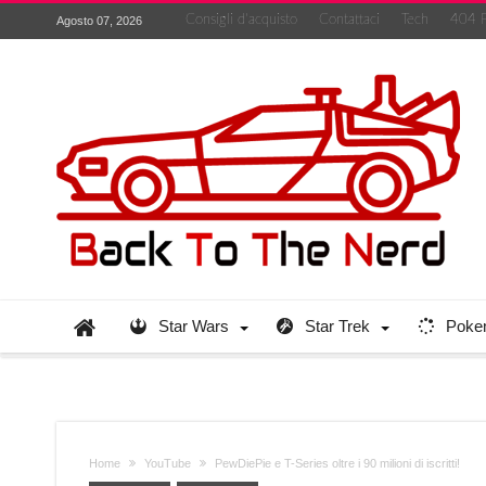
Consigli d’acquisto
Contattaci
Tech
404 
Agosto 07, 2026
Star Wars
Star Trek
Poke
Home
YouTube
PewDiePie e T-Series oltre i 90 milioni di iscritti!