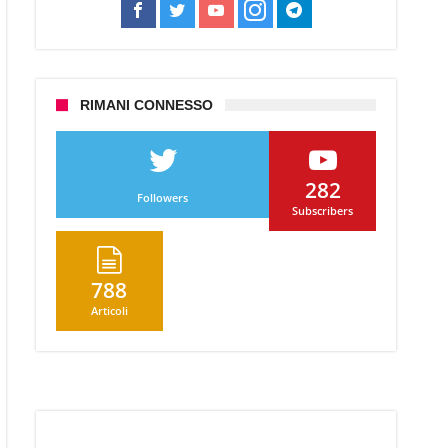
RIMANI CONNESSO
DiePie
282
Followers
Subscribers
es
oni
788
Articoli
ti!