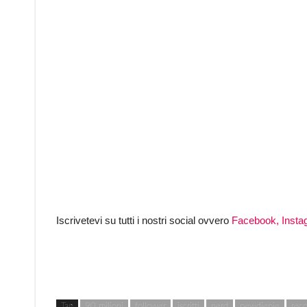
Iscrivetevi su tutti i nostri social ovvero
Facebook,
Insta
Tag
90 milioni
follower
iscritti
nerd
pewdiepie
rec