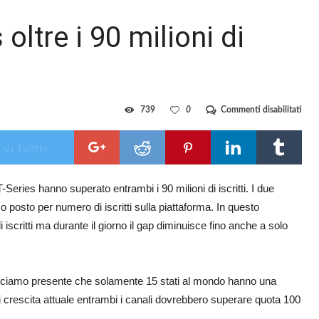
oltre i 90 milioni di
su
739
0
Commenti disabilitati
Pew
e
T-
 su Twitter
Seri
oltre
i
Series hanno superato entrambi i 90 milioni di iscritti. I due
90
mili
o posto per numero di iscritti sulla piattaforma. In questo
di
iscrit
 iscritti ma durante il giorno il gap diminuisce fino anche a solo
facciamo presente che solamente 15 stati al mondo hanno una
di crescita attuale entrambi i canali dovrebbero superare quota 100