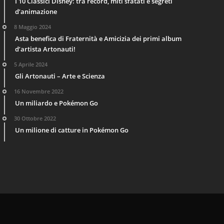
I 10 Classici Disney: tra record, miti sfatati e segreti
d’animazione
8 Maggio 2024
Asta benefica di Fraternità e Amicizia dei primi album
d’artista Artonauti!
5 Aprile 2024
Gli Artonauti – Arte e Scienza
16 Novembre 2022
Un miliardo e Pokémon Go
30 Ottobre 2022
Un milione di catture in Pokémon Go