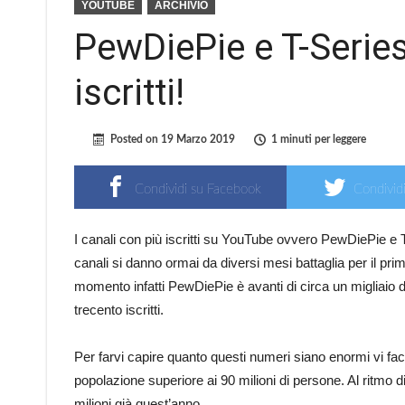
YOUTUBE
ARCHIVIO
PewDiePie e T-Series 
iscritti!
Posted on
19 Marzo 2019
1 minuti per leggere
Condividi su Facebook
Condividi
I canali con più iscritti su YouTube ovvero PewDiePie e T-
canali si danno ormai da diversi mesi battaglia per il prim
momento infatti PewDiePie è avanti di circa un migliaio di
trecento iscritti.
Per farvi capire quanto questi numeri siano enormi vi 
popolazione superiore ai 90 milioni di persone. Al ritmo 
milioni già quest’anno.