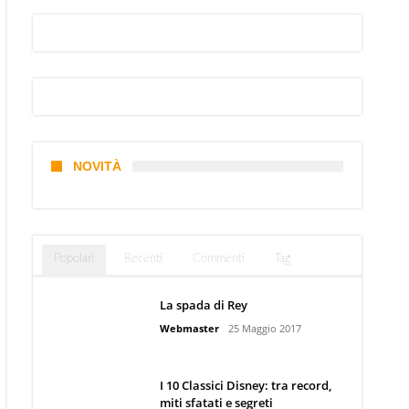
NOVITÀ
Popolari
Recenti
Commenti
Tag
La spada di Rey
Webmaster
25 Maggio 2017
I 10 Classici Disney: tra record,
miti sfatati e segreti