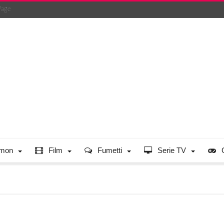
Page
mon
Film
Fumetti
Serie TV