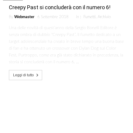
Creepy Past si concluderà con il numero 6!
By
Webmaster
6 Settembre 2018
in :
Fumetti
,
Archivio
Una delle novità di quest’anno della Sergio Bonelli Editore è
senza ombra di dubbio “Creepy Past”. Il fumetto dedicato a un
target adolescenziale ha creato in breve tempo una buona base
di fan e ha ottenuto un crossover con Dylan Dog sul Color
Fest. Purtroppo, come era già stato dichiarato in precedenza, la
storia si concluderà con il numero 6. …
Leggi di tutto