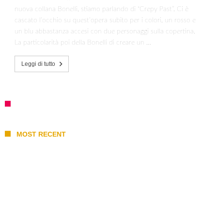
nuova collana Bonelli, stiamo parlando di “Crepy Past”. Ci è
cascato l’occhio su quest’opera subito per i colori, un rosso e
un blu abbastanza accesi con due personaggi sulla copertina.
La particolarità poi della Bonelli di creare un …
Leggi di tutto
MOST RECENT