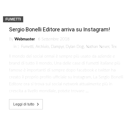
FUMETTI
Sergio Bonelli Editore arriva su Instagram!
By
Webmaster
6 Settembre 2018
in :
Fumetti
,
Archivio
,
Dampyr
,
Dylan Dog
,
Nathan Never
,
Tex
Il mondo dei social ormai è sempre più usato da aziende e
brand di tutto il mondo. Una delle case di fumetti italiane più
famose è importanti di sempre dopo facebook e twitter ha
creato il proprio profilo ufficiale su Instagram. La Sergio Bonelli
Editore ora si trova sul social network attualmente più in
crescita a livello mondiale, potete trovare …
Leggi di tutto