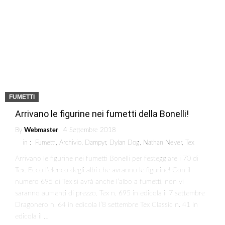
FUMETTI
Arrivano le figurine nei fumetti della Bonelli!
By
Webmaster
4 Settembre 2018
in :
Fumetti
,
Archivio
,
Dampyr
,
Dylan Dog
,
Nathan Never
,
Tex
Arrivano le figurine nei fumetti Bonelli per festeggiare i 70 di
Tex. Ecco l’elenco degli albi che avranno le figurine! Con il
numero 695 di Tex si avrà anche l’albo a fumetti, non vi
saranno aumenti di prezzo. Tex n. 695 in edicola il 7 settembre
Dragonero n. 64 in edicola l’8 settembre Tex Classic n. 41 in
edicola il …