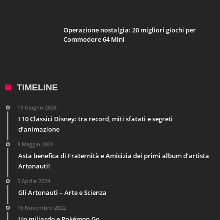
Operazione nostalgia: 20 migliori giochi per
Commodore 64 Mini
TIMELINE
19 Giugno 2026
I 10 Classici Disney: tra record, miti sfatati e segreti
d’animazione
8 Maggio 2024
Asta benefica di Fraternità e Amicizia dei primi album d’artista
Artonauti!
5 Aprile 2024
Gli Artonauti – Arte e Scienza
16 Novembre 2022
Un miliardo e Pokémon Go