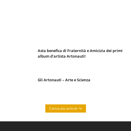
I 10 Classici Disney: tra record, miti sfatati
e segreti d’animazione
Asta benefica di Fraternità e Amicizia dei primi
album d’artista Artonauti!
Gli Artonauti – Arte e Scienza
Carica più articoli