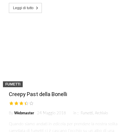
Leggi di tutto
FUMETTI
Creepy Past della Bonelli
By
Webmaster
24 Maggio 2018
in :
Fumetti
,
Archivio
Quando siamo andati in edicola per prendere la nostra solita
carrellata di fumetti ci è cascano l’occhio su un albo di una