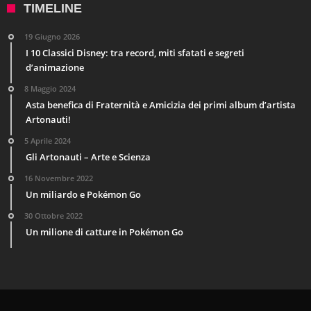
TIMELINE
19 Giugno 2026
I 10 Classici Disney: tra record, miti sfatati e segreti
d’animazione
8 Maggio 2024
Asta benefica di Fraternità e Amicizia dei primi album d’artista
Artonauti!
5 Aprile 2024
Gli Artonauti – Arte e Scienza
16 Novembre 2022
Un miliardo e Pokémon Go
30 Ottobre 2022
Un milione di catture in Pokémon Go