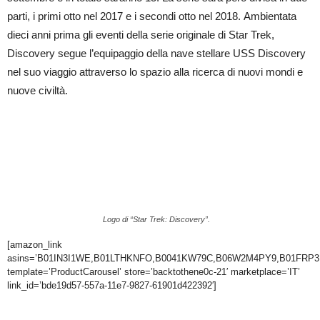
parti, i primi otto nel 2017 e i secondi otto nel 2018. Ambientata
dieci anni prima gli eventi della serie originale di Star Trek,
Discovery segue l’equipaggio della nave stellare USS Discovery
nel suo viaggio attraverso lo spazio alla ricerca di nuovi mondi e
nuove civiltà.
Logo di “Star Trek: Discovery”.
[amazon_link
asins=’B01IN3I1WE,B01LTHKNFO,B0041KW79C,B06W2M4PY9,B01FRP3
template=’ProductCarousel’ store=’backtothene0c-21′ marketplace=’IT’
link_id=’bde19d57-557a-11e7-9827-61901d422392′]