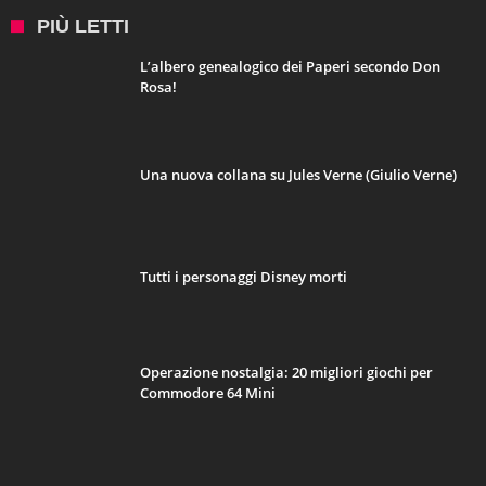
PIÙ LETTI
L’albero genealogico dei Paperi secondo Don
Rosa!
Una nuova collana su Jules Verne (Giulio Verne)
Tutti i personaggi Disney morti
Operazione nostalgia: 20 migliori giochi per
Commodore 64 Mini