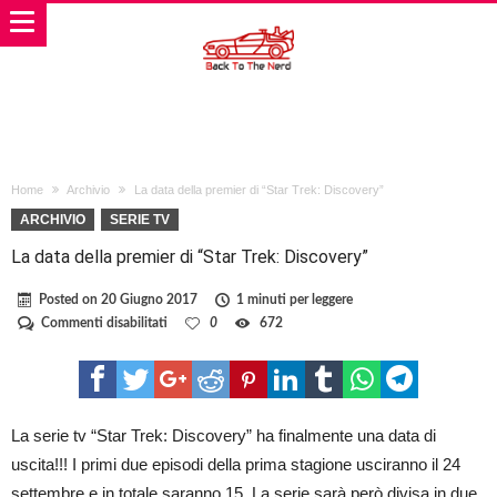
Home
Archivio
La data della premier di “Star Trek: Discovery”
ARCHIVIO
SERIE TV
La data della premier di “Star Trek: Discovery”
Posted on
20 Giugno 2017
1 minuti per leggere
su
Commenti disabilitati
0
672
La
data
della
premier
di
“Star
La serie tv “Star Trek: Discovery” ha finalmente una data di
Trek:
uscita!!! I primi due episodi della prima stagione usciranno il 24
Discovery”
settembre e in totale saranno 15. La serie sarà però divisa in due