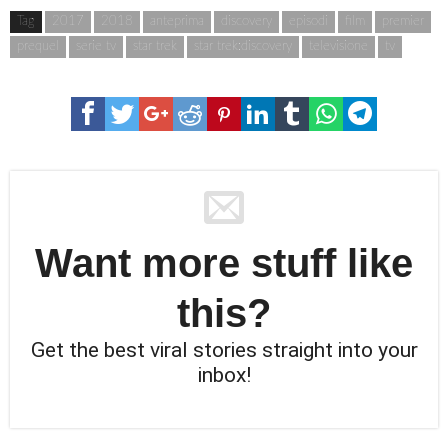
Tag
2017
2018
anteprima
discovery
episodi
film
premier
prequel
serie tv
star trek
star trek:discovery
televisione
tv
Want more stuff like
this?
Get the best viral stories straight into your
inbox!