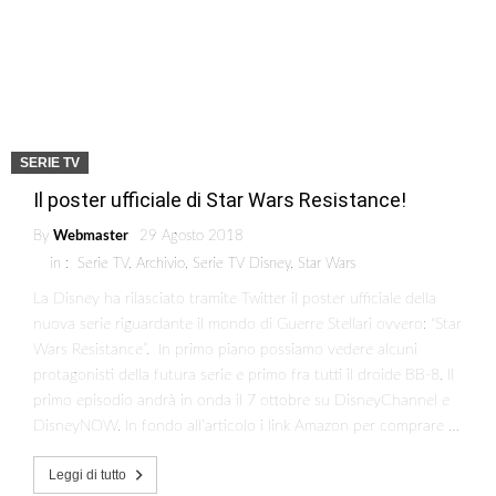
SERIE TV
Il poster ufficiale di Star Wars Resistance!
By
Webmaster
29 Agosto 2018
in :
Serie TV
,
Archivio
,
Serie TV Disney
,
Star Wars
La Disney ha rilasciato tramite Twitter il poster ufficiale della
nuova serie riguardante il mondo di Guerre Stellari ovvero: “Star
Wars Resistance”. In primo piano possiamo vedere alcuni
protagonisti della futura serie e primo fra tutti il droide BB-8. Il
primo episodio andrà in onda il 7 ottobre su DisneyChannel e
DisneyNOW. In fondo all’articolo i link Amazon per comprare …
Leggi di tutto