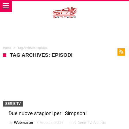
Home
Tag Archives: episodi
TAG ARCHIVES: EPISODI
SERIE TV
Due nuove stagioni per i Simpson!
By
Webmaster
7 Febbraio 2019
in :
Serie TV
,
Archivio