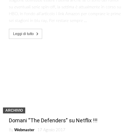
stagione dovrebbe essere l’ultima anche se ci sono dei rumor
su eventuali serie spin-off, la settima è attualmente in corso su
HBO. In fondo all’articolo i link Amazon per comprare le prime
sei stagioni in blu ray. Per restare sempre …
Leggi di tutto
ARCHIVIO
Domani “The Defenders” su Netflix !!!
By
Webmaster
17 Agosto 2017