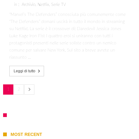
in :
Archivio
,
Netflix
,
Serie TV
“Marvel’s The Defenders” conosciuta più comunemente come
“The Defenders” domani uscirà in tutto il mondo in streaming
su Netflix!. La serie è il crossover di: Daredevil Jessica Jones
Luke Kage Iron Fist I quattro eroi si uniranno con tutti i
protagonisti presenti nelle serie soliste contro un nemico
comune per salvare New York. Sul sito a breve avrete un
riassunto …
Leggi di tutto
1
2
MOST RECENT