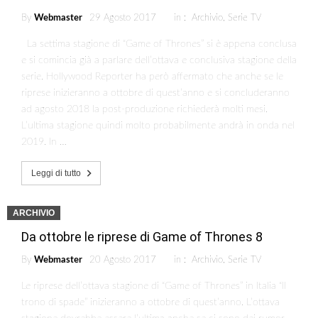
By
Webmaster
29 Agosto 2017
in :
Archivio
,
Serie TV
La settima stagione di “Game of Thrones” si è appena conclusa
e si comincia già a parlare dell’ottava e conclusiva stagione della
serie. Hollywood Reporter ha però affermato che anche se le
riprese inizieranno a ottobre di quest’anno e si concluderanno
ad agosto 2018 la post-produzione richiederà molti mesi.
L’ultima stagione quindi molto probabilmente andrà in onda nel
2019. In …
Leggi di tutto
ARCHIVIO
Da ottobre le riprese di Game of Thrones 8
By
Webmaster
20 Agosto 2017
in :
Archivio
,
Serie TV
Le riprese dell’ottava stagione di “Game of Thrones” in Italia “Il
trono di spade” inizieranno a ottobre di quest’anno. L’ottava