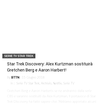
SERIE TV STAR TREK
Star Trek Discovery: Alex Kurtzman sostituirà
Gretchen Berg e Aaron Harbert!
By
BTTN
15 Giugno 2018
in :
Serie TV Star Trek
,
Archivio
,
Netflix
,
Serie TV
Gretchen Berg e Aaron Harberts se ne andranno dalla serie
CBS e saranno sostituiti da Alex Kurtzman. Il portavoce di Star
Trek Discovery ha fatto sapere che: “Abbiamo apportato alcuni