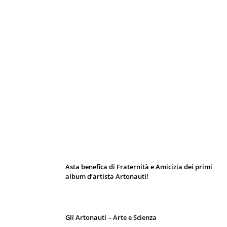
I 10 Classici Disney: tra record, miti sfatati
e segreti d’animazione
Asta benefica di Fraternità e Amicizia dei primi
album d’artista Artonauti!
Gli Artonauti – Arte e Scienza