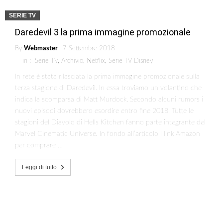
SERIE TV
Daredevil 3 la prima immagine promozionale
By
Webmaster
7 Settembre 2018
in :
Serie TV
,
Archivio
,
Netflix
,
Serie TV Disney
In rete è stata rilasciata la prima immagine promozionale sulla
terza stagione di Daredevil. In essa troviamo un volantino che
indica la scomparsa di Matt Murdock. Secondo alcuni rumors i
nuovi episodi dovrebbero esordire entro fine 2018. Tutte le
stagioni del Diavolo di Hells Kitchen fanno parte integrante del
Marvel Cinematic Universe. In fondo all’articolo i link Amazon
per comprare …
Leggi di tutto