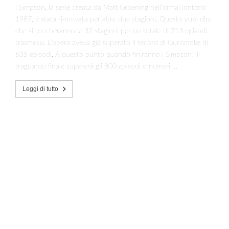
I Simpson, la serie creata da Matt Groening nell’ormai lontano
1987, è stata rinnovata per altre due stagioni. Questo vuol dire
che si toccheranno le 32 stagioni per un totale di 713 episodi
trasmessi. L’opera aveva già superato il record di Gunsmoke di
635 episodi. A questo punto quando finiranno i Simpson? Il
traguardo finale supererà gli 800 episodi o numeri …
Leggi di tutto