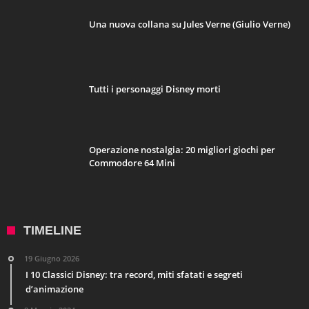
Una nuova collana su Jules Verne (Giulio Verne)
Tutti i personaggi Disney morti
Operazione nostalgia: 20 migliori giochi per
Commodore 64 Mini
TIMELINE
19 Giugno 2026
I 10 Classici Disney: tra record, miti sfatati e segreti
d’animazione