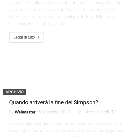
cambiamenti alla produzione di Star Trek: Discovery. La serie
continuerà sotto la leadership e la visione creativa di Alex
Kurtzman, co-creatore e anch’egli produttore dello show.
Discovery resta in programma …
Leggi di tutto
ARCHIVIO
Quando arriverà la fine dei Simpson?
By
Webmaster
5 Settembre 2017
in :
Archivio
,
Serie TV
La serie televisive dei Simpson è una delle più longeve di tutti i
tempi. Quest’anno andrò in onda la ventinovesima stagione e