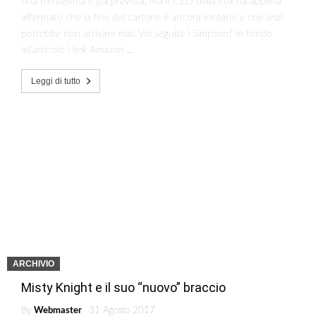
una trentesima è già prevista. Ma il CEO della Fox ha appena
affermato che la fine del cartone è ancora lontano e che anzi
potrebbe non arrivare mai. Voi seguite i Simpson? In fondo
all’articolo i link Amazon …
Leggi di tutto
ARCHIVIO
Misty Knight e il suo “nuovo” braccio
By
Webmaster
31 Agosto 2017