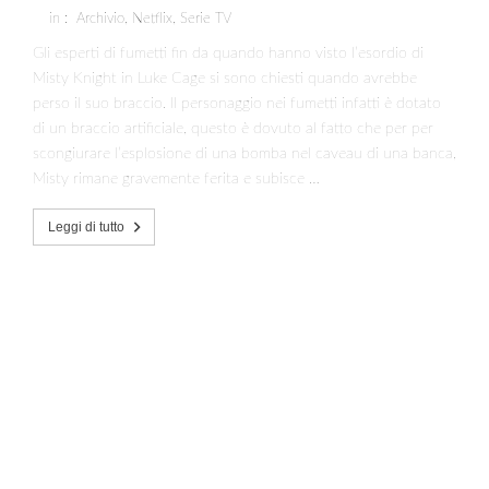
in :
Archivio
,
Netflix
,
Serie TV
Gli esperti di fumetti fin da quando hanno visto l’esordio di
Misty Knight in Luke Cage si sono chiesti quando avrebbe
perso il suo braccio. Il personaggio nei fumetti infatti è dotato
di un braccio artificiale, questo è dovuto al fatto che per per
scongiurare l’esplosione di una bomba nel caveau di una banca,
Misty rimane gravemente ferita e subisce …
Leggi di tutto