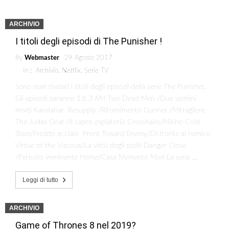
ARCHIVIO
I titoli degli episodi di The Punisher !
By
Webmaster
29 Agosto 2017
in :
Archivio
,
Netflix
,
Serie TV
Sono stati rivelati i titoli degli episodi della serie The Punisher.
Gli episodi saranno 13: 3 AM Two Dead Men /Due uomini
morti Kandahar Resupply /Rifornimento Gunner /Mitragliere
The Judas Goat /Il capro espiatorio Crosshairs/Mirino Cold
Steel/Freddo acciaio Front Toward Enemy/Di fronte al nemico
Virtue of the Viscous/La virtù degli stolti Danger Close
/Pericolo imminente Home/Casa Memento Mori La serie …
Leggi di tutto
ARCHIVIO
Game of Thrones 8 nel 2019?