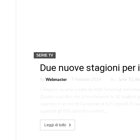
SERIE TV
Due nuove stagioni per 
By
Webmaster
7 Febbraio 2019
in :
Serie TV
,
Ar
I Simpson, la serie creata da Matt Groening nell’orma
Questo vuol dire che si toccheranno le 32 stagioni pe
superato il record di Gunsmoke di 635 episodi. A qu
supererà gli 800 episodi o numeri …
Leggi di tutto