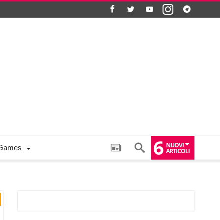
6
NUOVI
Games
ARTICOLI