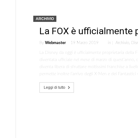
ARCHIVIO
La FOX è ufficialmente 
By
Webmaster
19 Marzo 2019
in :
Archivio
,
Dis
La Disney da oggi è ufficialmente proprietaria della 
diventata ufficiale nel mese di marzo di quest’anno, 
diventa libera di sfruttare moltissimi franchise a li
permette inoltre l’arrivo degli X-Men e dei Fantastici
Leggi di tutto