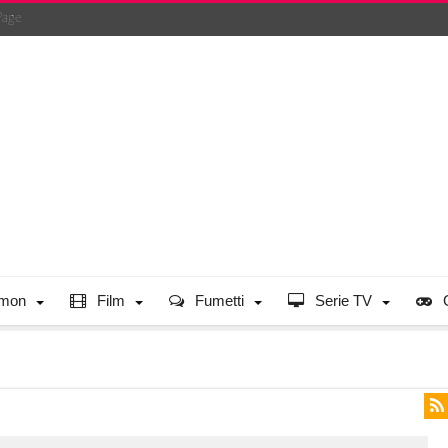
Page
mon
Film
Fumetti
Serie TV