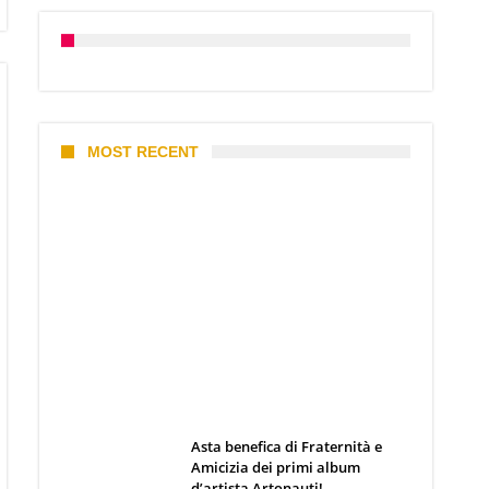
MOST RECENT
I 10 Classici Disney: tra record,
miti sfatati e segreti
d’animazione
Webmaster
19 Giugno 2026
Asta benefica di Fraternità e
Amicizia dei primi album
d’artista Artonauti!