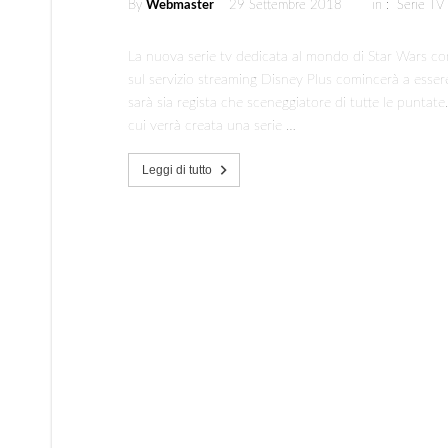
By
Webmaster
29 Settembre 2018
in :
Serie TV
La nuova serie tv dedicata al mondo di Star Wars co
sul servizio streaming Disney Plus comincerà a essere
sarà sia regista che sceneggiatore di tutte le puntate.
cui verrà creata una serie …
Leggi di tutto