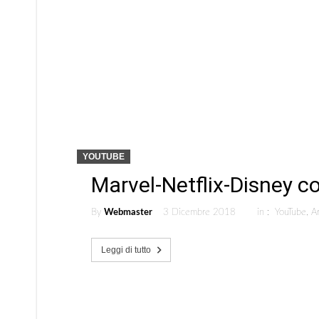
YOUTUBE
Marvel-Netflix-Disney 
By
Webmaster
3 Dicembre 2018
in :
YouTube
,
Ar
Leggi di tutto