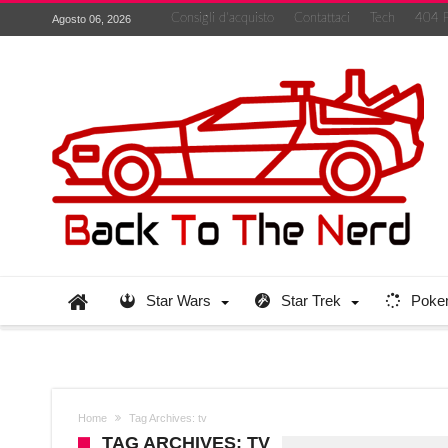
Consigli d’acquisto
Contattaci
Tech
404 
Agosto 06, 2026
Star Wars
Star Trek
Poke
Home
Tag Archives: tv
TAG ARCHIVES: TV