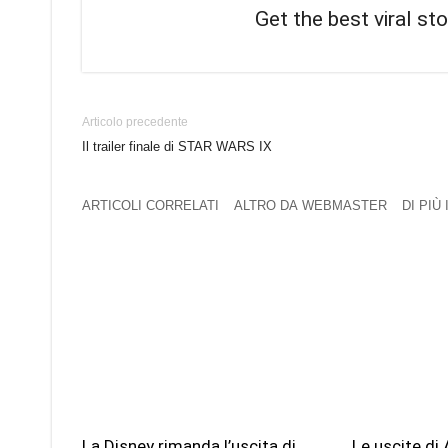
Get the best viral sto
Articolo precedente
Il trailer finale di STAR WARS IX
ARTICOLI CORRELATI
ALTRO DA WEBMASTER
DI PIÙ
La Disney rimanda l’uscita di
Le uscite di 