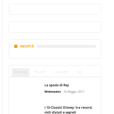
NOVITÀ
Popolari
Recenti
Commenti
Tag
La spada di Rey
Webmaster
25 Maggio 2017
I 10 Classici Disney: tra record,
miti sfatati e segreti