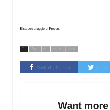
Elsa personaggio di Frozen.
Tag
disney
film
frozen 2
frozne
Condividi su Facebook
Condividi
Want more s