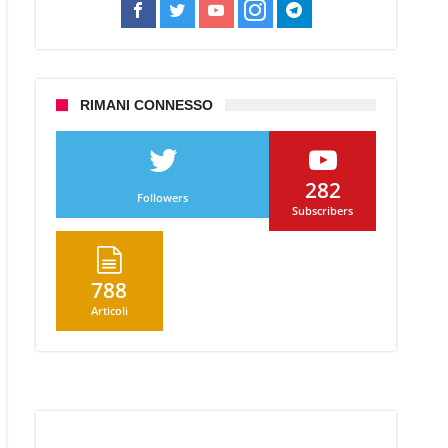
RIMANI CONNESSO
en
282
ardo!
Followers
Subscribers
788
Articoli