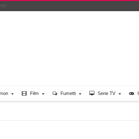
Page
mon
Film
Fumetti
Serie TV