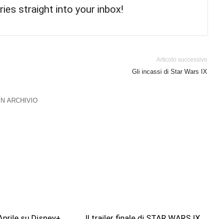
ries straight into your inbox!
Articolo successivo
Gli incassi di Star Wars IX
 IN ARCHIVIO
Aprile su Disney+
Il trailer finale di STAR WARS IX