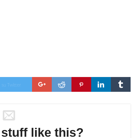
 su Twitter
tuff like this?