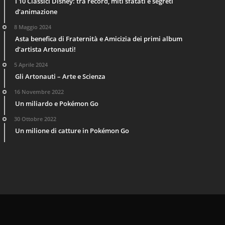
I 10 Classici Disney: tra record, miti sfatati e segreti
d’animazione
8 Maggio 2024
Asta benefica di Fraternità e Amicizia dei primi album
d’artista Artonauti!
5 Aprile 2024
Gli Artonauti – Arte e Scienza
16 Novembre 2022
Un miliardo e Pokémon Go
30 Ottobre 2022
Un milione di catture in Pokémon Go