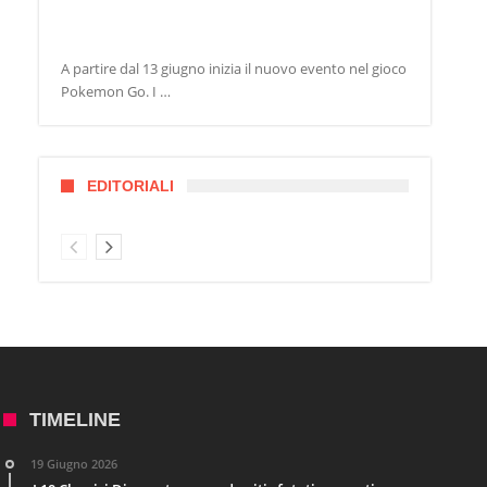
A partire dal 13 giugno inizia il nuovo evento nel gioco
Pokemon Go. I …
EDITORIALI
TIMELINE
19 Giugno 2026