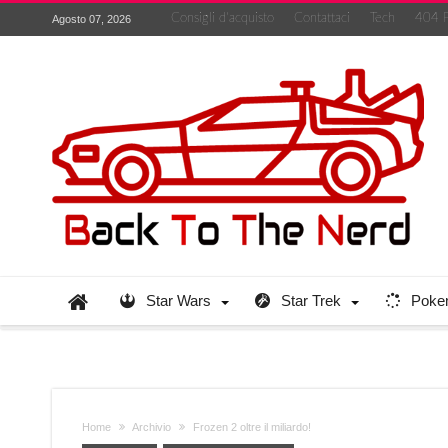
Consigli d’acquisto
Contattaci
Tech
404 
Agosto 07, 2026
Star Wars
Star Trek
Poke
Home
Archivio
Frozen 2 oltre il miliardo!