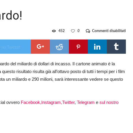
ardo!
su
452
0
Commenti disabilitati
Froz
2
oltre
 su Twitter
il
mili
ardo del miliardo di dollari di incasso. Il cartone animato è la
esto risultato risulta già all’ottavo posto di tutti i tempi per i film
ota un miliardo e 290 milioni, sarà interessante vedere se questo
ocial ovvero
Facebook,
Instagram,
Twitter
,
Telegram
e
sul nostro