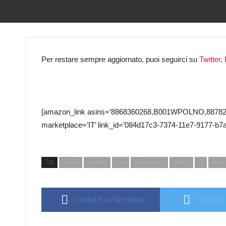
Per restare sempre aggiornato, puoi seguirci su
Twitter
,
[amazon_link asins=’8868360268,B001WPOLNO,88782408
marketplace=’IT’ link_id=’084d17c3-7374-11e7-9177-b7
Tag
2017
cinema
film
Halloween
horror
IT
libro
Condividi su Facebook
Condividi