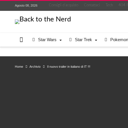
Consigli d’acquisto
Contattaci
Tech
404 
Agosto 08, 2026
Star Wars
Star Trek
Pokemo
Home
Archivio
Il nuovo trailer in italiano di IT !!!