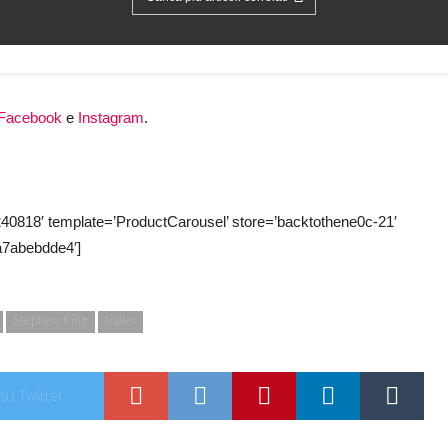
Facebook
e
Instagram
.
18′ template=’ProductCarousel’ store=’backtothene0c-21′
a7abebdde4′]
Stephen King
trailer
 su Twitter