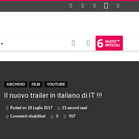
6
NUOVI
ARTICOLI
ARCHIVIO
FILM
YOUTUBE
Il nuovo trailer in italiano di IT !!!
Posted on
28 Luglio 2017
23 second read
su
Commenti disabilitati
0
907
Il
nuovo
trailer
in