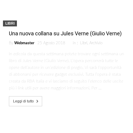
LIBRI
Una nuova collana su Jules Verne (Giulio Verne)
By
Webmaster
25 Agosto 2018
in :
Libri
,
Archivio
In edicola da questa settimana potete trovare ogni settimana un
libro di Jules Verne (Giulio Verne). L’opera percorrerà tutte le
opere dell’autore in un’edizione di pregio. Vi sarà l’opportunità
di abbonarsi per ricevere gadget esclusivi. Tutta l’opera è stata
creata da RBA Italia e vi lasciamo di seguito l’elenco delle uscite
più i link utili per avere maggiori informazioni. Per …
Leggi di tutto