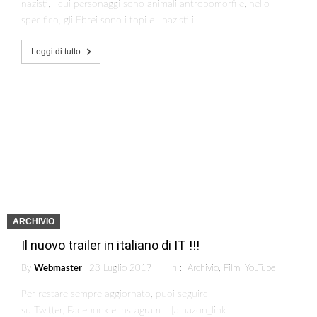
nazisti, i cui personaggi sono animali antropomorfi e, nello
specifico, gli Ebrei sono i topi e i nazisti i …
Leggi di tutto
ARCHIVIO
Il nuovo trailer in italiano di IT !!!
By
Webmaster
28 Luglio 2017
in :
Archivio
,
Film
,
YouTube
Per restare sempre aggiornato, puoi seguirci
su Twitter, Facebook e Instagram. [amazon_link