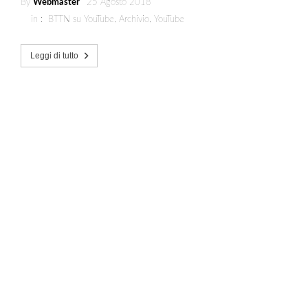
By
Webmaster
25 Agosto 2018
in :
BTTN su YouTube
,
Archivio
,
YouTube
Leggi di tutto