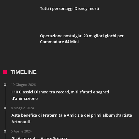
Tutti i personaggi Disney morti
Operazione nostalgia: 20 migliori giochi per
Commodore 64 Mini
TIMELINE
19 Giugno 2026
I 10 Classici Disney: tra record, miti sfatati e segreti
d’animazione
8 Maggio 2024
Asta benefica di Fraternità e Amicizia dei primi album d’artista
Artonauti!
5 Aprile 2024
Gli Artonauti – Arte e Scienza