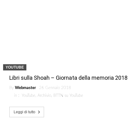
YOUTUBE
Libri sulla Shoah – Giornata della memoria 2018
By
Webmaster
26 Gennaio 2018
in :
YouTube
,
Archivio
,
BTTN su YouTube
Leggi di tutto