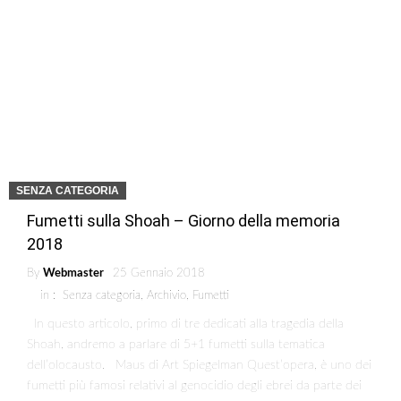
SENZA CATEGORIA
Fumetti sulla Shoah – Giorno della memoria
2018
By
Webmaster
25 Gennaio 2018
in :
Senza categoria
,
Archivio
,
Fumetti
In questo articolo, primo di tre dedicati alla tragedia della
Shoah, andremo a parlare di 5+1 fumetti sulla tematica
dell’olocausto. Maus di Art Spiegelman Quest’opera, è uno dei
fumetti più famosi relativi al genocidio degli ebrei da parte dei