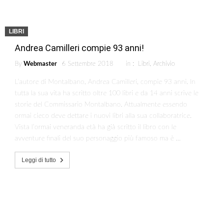
LIBRI
Andrea Camilleri compie 93 anni!
By
Webmaster
6 Settembre 2018
in :
Libri
,
Archivio
L’autore di Montalbano, Andrea Camilleri, compie 93 anni. In
tutta la sua vita ha scritto oltre 100 libri e da 14 anni scrive le
storie del Commissario Montalbano. Attualmente essendo
ormai cieco deve dettare i nuovi libri alla sua collaboratrice.
Vista l’ormai veneranda età ha già scritto il libro con le
avventure finali del suo personaggio più famoso ma è …
Leggi di tutto