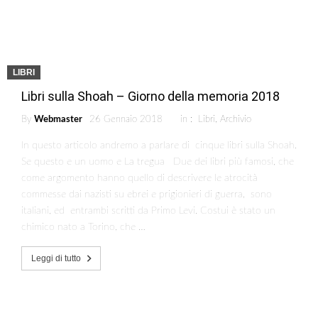
LIBRI
Libri sulla Shoah – Giorno della memoria 2018
By
Webmaster
26 Gennaio 2018
in :
Libri
,
Archivio
In questo articolo andremo a parlare di cinque libri sulla Shoah.
Se questo e un uomo e La tregua Due dei libri più famosi, che
come argomento hanno quello di descrivere le atrocità
commesse dai nazisti su ebrei e prigionieri di guerra, sono
italiani, ed entrambi scritti da Primo Levi. Costui è stato un
chimico nato a Torino, che …
Leggi di tutto