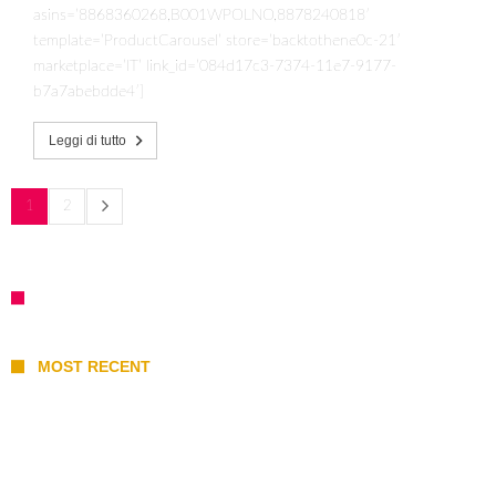
asins=’8868360268,B001WPOLNO,8878240818′
template=’ProductCarousel’ store=’backtothene0c-21′
marketplace=’IT’ link_id=’084d17c3-7374-11e7-9177-
b7a7abebdde4′]
Leggi di tutto
1
2
MOST RECENT