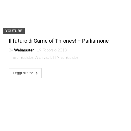
YOUTUBE
Il futuro di Game of Thrones! – Parliamone
By
Webmaster
19 Febbraio 2018
in :
YouTube
,
Archivio
,
BTTN su YouTube
Leggi di tutto