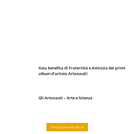
I 10 Classici Disney: tra record, miti sfatati
e segreti d’animazione
Asta benefica di Fraternità e Amicizia dei primi
album d’artista Artonauti!
Gli Artonauti – Arte e Scienza
Carica più articoli