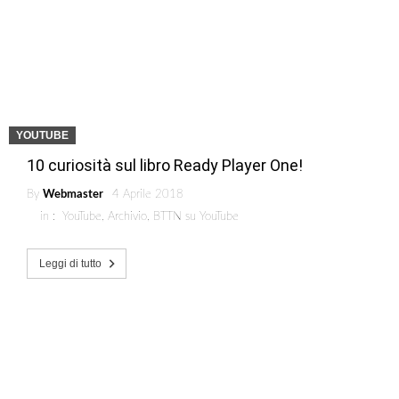
YOUTUBE
10 curiosità sul libro Ready Player One!
By
Webmaster
4 Aprile 2018
in :
YouTube
,
Archivio
,
BTTN su YouTube
Leggi di tutto