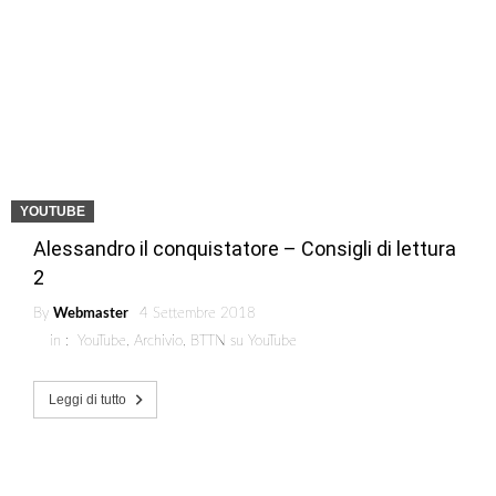
YOUTUBE
Alessandro il conquistatore – Consigli di lettura
2
By
Webmaster
4 Settembre 2018
in :
YouTube
,
Archivio
,
BTTN su YouTube
Leggi di tutto