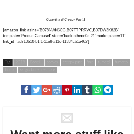
Copertina di Creepy Past 1
[amazon_link asins=’B078NWN6CG,B07FTPRRVC,B07DW3K82B’
template=’ProductCarousel’ store=’backtothene0c-21′ marketplace=’IT’
link_id=’ad710510-b1f1-11e8-a11c-11334cb1a462′]
Tag
2018
Bonelli
comics
creepy past
fine
fumetti
fumetto
horror
sergio bonelli editore