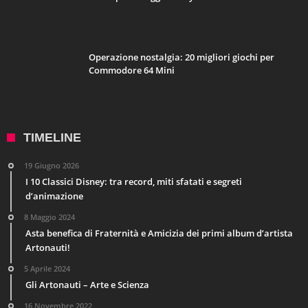
Operazione nostalgia: 20 migliori giochi per
Commodore 64 Mini
TIMELINE
19 Giugno 2026
I 10 Classici Disney: tra record, miti sfatati e segreti
d’animazione
8 Maggio 2024
Asta benefica di Fraternità e Amicizia dei primi album d’artista
Artonauti!
5 Aprile 2024
Gli Artonauti – Arte e Scienza
16 Novembre 2022