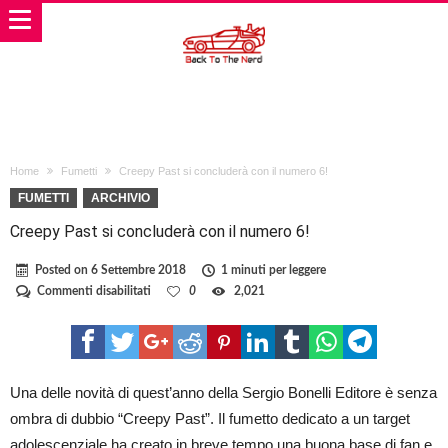
Home
Fumetti
Creepy Past si concluderà con il numero 6!
FUMETTI
ARCHIVIO
Creepy Past si concluderà con il numero 6!
Posted on
6 Settembre 2018
1 minuti per leggere
su
Commenti disabilitati
0
2,021
Creepy
Past
si
concluderà
con
il
Una delle novità di quest’anno della Sergio Bonelli Editore è senza
numero
ombra di dubbio “Creepy Past”. Il fumetto dedicato a un target
6!
adolescenziale ha creato in breve tempo una buona base di fan e