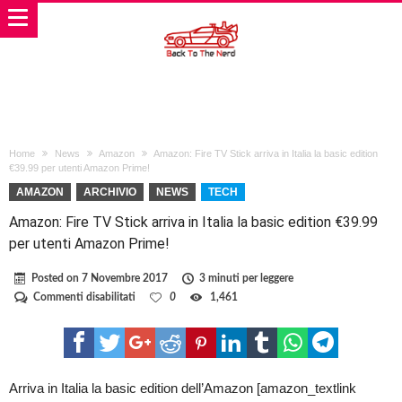
Home
News
Amazon
Amazon: Fire TV Stick arriva in Italia la basic edition
€39.99 per utenti Amazon Prime!
AMAZON
ARCHIVIO
NEWS
TECH
Amazon: Fire TV Stick arriva in Italia la basic edition €39.99
per utenti Amazon Prime!
Posted on
7 Novembre 2017
3 minuti per leggere
su
Commenti disabilitati
0
1,461
Amazon:
Fire
TV
Stick
arriva
in
Arriva in Italia la basic edition dell’Amazon [amazon_textlink
Italia