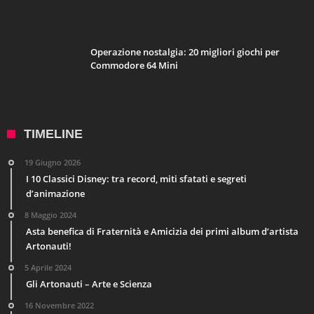
Operazione nostalgia: 20 migliori giochi per
Commodore 64 Mini
TIMELINE
19 Giugno 2026
I 10 Classici Disney: tra record, miti sfatati e segreti
d’animazione
8 Maggio 2024
Asta benefica di Fraternità e Amicizia dei primi album d’artista
Artonauti!
5 Aprile 2024
Gli Artonauti – Arte e Scienza
16 Novembre 2022