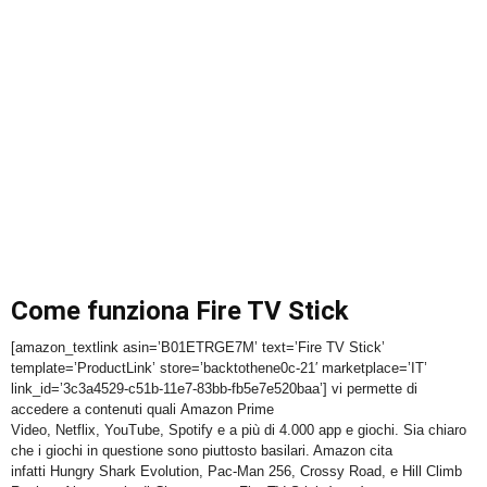
Come funziona Fire TV Stick
[amazon_textlink asin=’B01ETRGE7M’ text=’Fire TV Stick’
template=’ProductLink’ store=’backtothene0c-21′ marketplace=’IT’
link_id=’3c3a4529-c51b-11e7-83bb-fb5e7e520baa’] vi permette di
accedere a contenuti quali Amazon Prime
Video, Netflix, YouTube, Spotify e a più di 4.000 app e giochi. Sia chiaro
che i giochi in questione sono piuttosto basilari. Amazon cita
infatti Hungry Shark Evolution, Pac-Man 256, Crossy Road, e Hill Climb