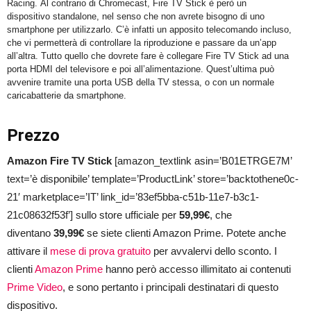
Racing. Al contrario di Chromecast, Fire TV Stick è però un
dispositivo standalone, nel senso che non avrete bisogno di uno
smartphone per utilizzarlo. C’è infatti un apposito telecomando incluso,
che vi permetterà di controllare la riproduzione e passare da un’app
all’altra. Tutto quello che dovrete fare è collegare Fire TV Stick ad una
porta HDMI del televisore e poi all’alimentazione. Quest’ultima può
avvenire tramite una porta USB della TV stessa, o con un normale
caricabatterie da smartphone.
Prezzo
Amazon Fire TV Stick
[amazon_textlink asin=’B01ETRGE7M’
text=’è disponibile’ template=’ProductLink’ store=’backtothene0c-
21′ marketplace=’IT’ link_id=’83ef5bba-c51b-11e7-b3c1-
21c08632f53f’] sullo store ufficiale per
59,99€
, che
diventano
39,99€
se siete clienti Amazon Prime. Potete anche
attivare il
mese di prova gratuito
per avvalervi dello sconto. I
clienti
Amazon Prime
hanno però accesso illimitato ai contenuti
Prime Video
, e sono pertanto i principali destinatari di questo
dispositivo.