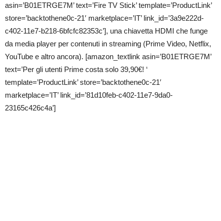
asin=’B01ETRGE7M’ text=’Fire TV Stick’ template=’ProductLink’
la
basic
store=’backtothene0c-21′ marketplace=’IT’ link_id=’3a9e222d-
edition
€39.99
c402-11e7-b218-6bfcfc82353c’], una chiavetta HDMI che funge
per
da media player per contenuti in streaming (Prime Video, Netflix,
utenti
Amazon
YouTube e altro ancora). [amazon_textlink asin=’B01ETRGE7M’
Prime!
text=’Per gli utenti Prime costa solo 39,90€! ‘
template=’ProductLink’ store=’backtothene0c-21′
marketplace=’IT’ link_id=’81d10feb-c402-11e7-9da0-
23165c426c4a’]