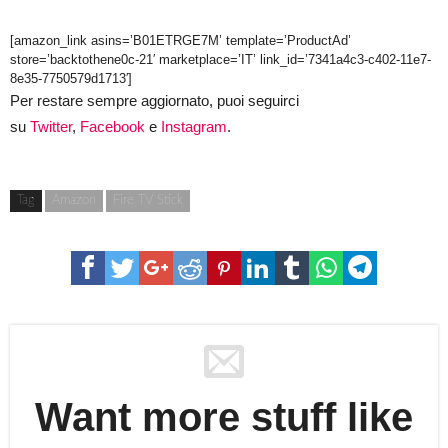
[amazon_link asins=’B01ETRGE7M’ template=’ProductAd’
store=’backtothene0c-21′ marketplace=’IT’ link_id=’7341a4c3-c402-11e7-
8e35-7750579d1713′]
Per restare sempre aggiornato, puoi seguirci
su
Twitter
,
Facebook
e
Instagram
.
Tag
Amazon
Fire TV Stick
Want more stuff like