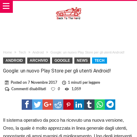
Home
Tech
Android
Google: un nuovo Play Store per gli utenti Android!
ANDROID
ARCHIVIO
GOOGLE
NEWS
TECH
Google: un nuovo Play Store per gli utenti Android!
Posted on
7 Novembre 2017
1 minuti per leggere
su
Commenti disabilitati
0
1,059
Google:
un
nuovo
Play
Store
per
Il sistema operativo da poco ha ricevuto una nuova versione,
gli
Oreo, la quale è molto apprezzata in linea generale dagli utenti,
utenti
Android!
nonostante gli ampi margini di miglioramento. Uno degli interventi