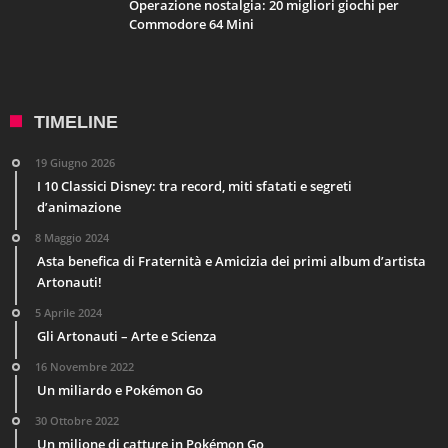
Operazione nostalgia: 20 migliori giochi per
Commodore 64 Mini
TIMELINE
19 Giugno 2026
I 10 Classici Disney: tra record, miti sfatati e segreti
d’animazione
8 Maggio 2024
Asta benefica di Fraternità e Amicizia dei primi album d’artista
Artonauti!
5 Aprile 2024
Gli Artonauti – Arte e Scienza
16 Novembre 2022
Un miliardo e Pokémon Go
30 Ottobre 2022
Un milione di catture in Pokémon Go