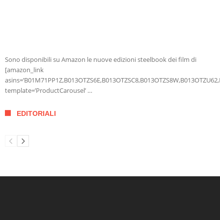
Sono disponibili su Amazon le nuove edizioni steelbook dei film di
[amazon_link
asins=’B01M71PP1Z,B013OTZS6E,B013OTZSC8,B013OTZS8W,B013OTZU62
template=’ProductCarousel’ …
EDITORIALI