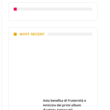
MOST RECENT
I 10 Classici Disney: tra record,
miti sfatati e segreti
d’animazione
Webmaster
19 Giugno 2026
Asta benefica di Fraternità e
Amicizia dei primi album
d’artista Artonauti!