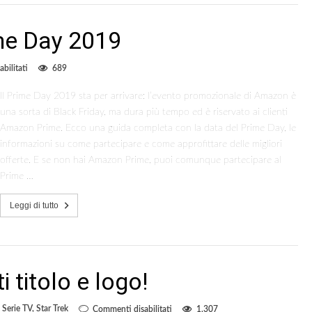
me Day 2019
su
bilitati
689
In
attesa
Il Prime Day 2019 sta per arrivare: l’evento promozionale di Amazon è
di
una sorta di Black Friday, ma dura più tempo ed è riservato ai clienti
Amazon
Prime
Amazon Prime. Ecco una guida completa con la data del Prime Day, le
Day
informazioni su come partecipare e come approfittare delle migliori
2019
offerte. E se non hai Amazon Prime, puoi comunque partecipare al
Prime …
Leggi di tutto
i titolo e logo!
su
,
Serie TV
,
Star Trek
Commenti disabilitati
1,307