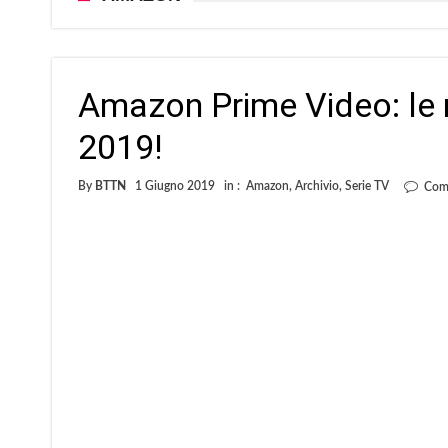
Amazon Prime Video: le n
2019!
By
BTTN
1 Giugno 2019
in :
Amazon
,
Archivio
,
Serie TV
Comm