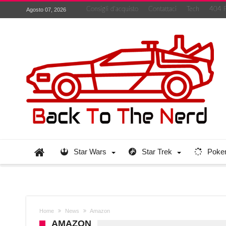
Consigli d’acquisto
Contattaci
Tech
404 
Agosto 07, 2026
Star Wars
Star Trek
Poke
Home
News
Amazon
AMAZON