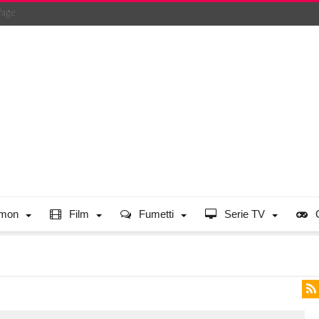
Page
mon
Film
Fumetti
Serie TV