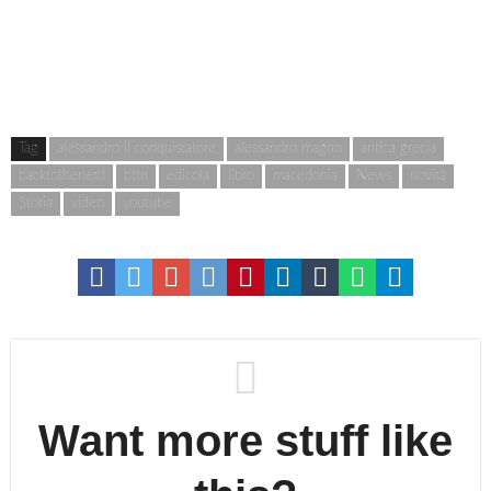
Tag
alessandro il conquistatore
alessandro magno
antica grecia
backtothenerd
bttn
edicola
libro
macedonia
News
novità
Storia
video
youtube
Want more stuff like