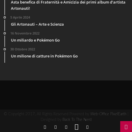
Asta benefica di Fraternità e Amicizia dei primi album d’artista
Artonauti!
5 Aprile 2024
Gli Artonauti – Arte e Scienza
16 Novembre 2022
Un miliardo e Pokémon Go
30 Ottobre 2022
Un milione di catture in Pokémon Go
© Copyright 2017, All Rights Reserved Powered by
Web-Office PixelEarth
|
Designed by
Back To The Nerd