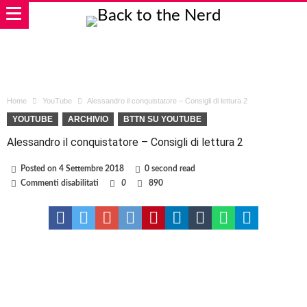
Home
YouTube
Alessandro il conquistatore – Consigli di lettura 2
YOUTUBE
ARCHIVIO
BTTN SU YOUTUBE
Alessandro il conquistatore – Consigli di lettura 2
Posted on
4 Settembre 2018
0 second read
su
Commenti disabilitati
0
890
Alessandro
il
conquistatore
–
Consigli
di
lettura
2