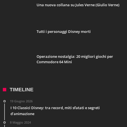
Una nuova collana su Jules Verne (Giulio Verne)
Tutti i personaggi Disney morti
Operazione nostalgia: 20 migliori giochi per
Commodore 64 Mini
TIMELINE
19 Giugno 2026
I 10 Classici Disney: tra record, miti sfatati e segreti
d’animazione
8 Maggio 2024