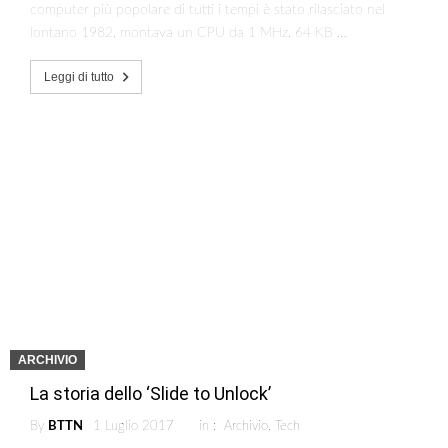
computer più popolare di tutti i tempi è stato rilasciato nel
lontano 1982, montava un CPU da 1 MHz, 64 KB …
Leggi di tutto
ARCHIVIO
La storia dello ‘Slide to Unlock’
By
BTTN
1 Luglio 2017
in :
Archivio
,
Tech