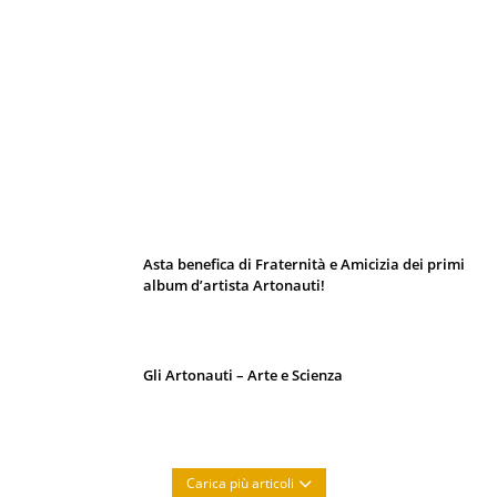
I 10 Classici Disney: tra record, miti sfatati
e segreti d’animazione
Asta benefica di Fraternità e Amicizia dei primi
album d’artista Artonauti!
Gli Artonauti – Arte e Scienza
Carica più articoli