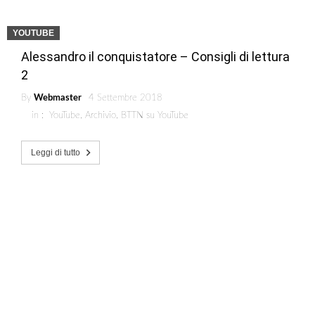
YOUTUBE
Alessandro il conquistatore – Consigli di lettura
2
By
Webmaster
4 Settembre 2018
in :
YouTube
,
Archivio
,
BTTN su YouTube
Leggi di tutto