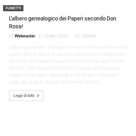
FUMETTI
L’albero genealogico dei Paperi secondo Don
Rosa!
By
Webmaster
11 Giugno 2018
in :
Fumetti
L’albero genealogico dei Paperi secondo Don Rosa Benvenuti in
questo articolo, primo di una serie, riguardanti uno degli autori
più famosi dei fumetti Disney, ovvero Don Rosa. L’autore noto
da molti come l’erede di Carl Barks è famoso anche per aver
creato un noto albero genealogico che di fatto è diventato
quello più usato in assoluto nei fumetti. Va fatto …
Leggi di tutto