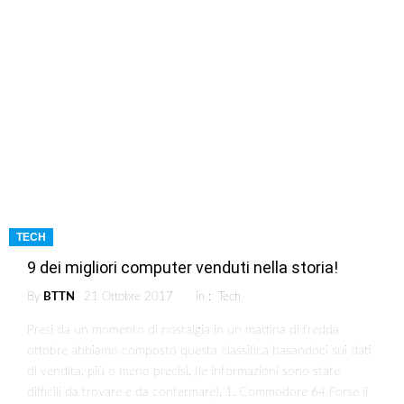
TECH
9 dei migliori computer venduti nella storia!
By
BTTN
21 Ottobre 2017
in :
Tech
Presi da un momento di nostalgia in un mattina di fredda
ottobre abbiamo composto questa classifica basandoci sui dati
di vendita, più o meno precisi, (le informazioni sono state
difficili da trovare e da confermare). 1. Commodore 64 Forse il