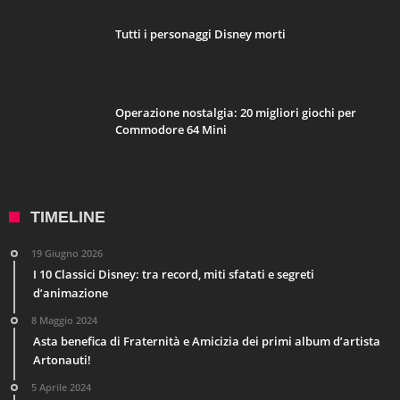
Tutti i personaggi Disney morti
Operazione nostalgia: 20 migliori giochi per
Commodore 64 Mini
TIMELINE
19 Giugno 2026
I 10 Classici Disney: tra record, miti sfatati e segreti
d’animazione
8 Maggio 2024
Asta benefica di Fraternità e Amicizia dei primi album d’artista
Artonauti!
5 Aprile 2024