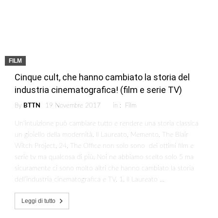
FILM
Cinque cult, che hanno cambiato la storia del
industria cinematografica! (film e serie TV)
By
BTTN
19 Novembre 2017
in :
Film
Un’intuizione può cambiare tutto e rendere una storia classica
un gioiello della modernità. Il Laureato, Memento, The Blair
Witch Project, 24, The Office non solo sono dei ottimi film e
serie tv ma qualcosa di più. Noi ne abbiamo scelto solo 5 ma
sicuramente ci sono molto altri che hanno cambiato la storia
dell’industria cinematografica e TV. 1. Il Laureato …
Leggi di tutto