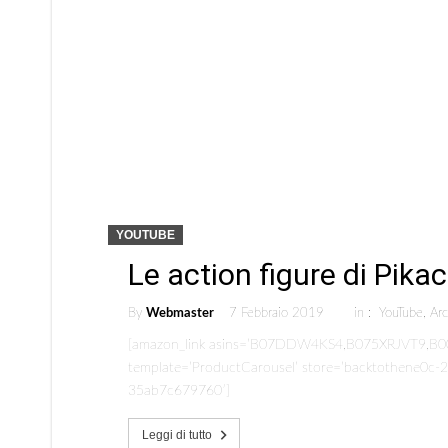
YOUTUBE
Le action figure di Pika
By
Webmaster
7 Febbraio 2019
in :
YouTube
,
Arc
[amazon_link asins=’B07DDW4KS4,B075XRJVT9,
template=’ProductCarousel’ store=’backtothene0c-21
35ab7c679760′]
Leggi di tutto