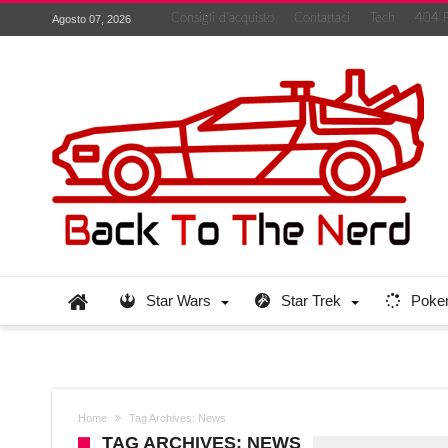
Consigli d’acquisto
Contattaci
Tech
404 
Agosto 07, 2026
Star Wars
Star Trek
Poke
Home
Tag Archives: News
TAG ARCHIVES: NEWS