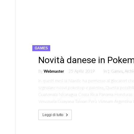
GAMES
Novità danese in Poke
By
Webmaster
25 Aprile 2019
in :
Games
,
Archi
In questi mesi la Niantic ha permesso ai giocatori che 
segnalare nuovi pokestop e palestre. Questa possibilit
Guatemala Nicaragua Costa Rica Panama Honduras B
Venezuela Guayana Taiwan Perù Vietnam Argentina Ci
Leggi di tutto