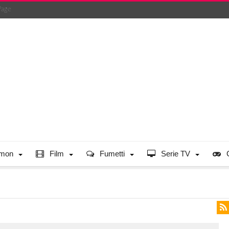
Page
mon
Film
Fumetti
Serie TV