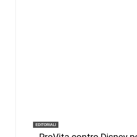
EDITORIALI
ProVita contro Disney pe