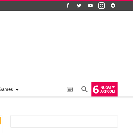
6
NUOVI
Games
ARTICOLI