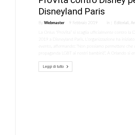
Disneyland Paris
By
Webmaster
9 Febbraio 2019
in :
Editoriali
,
Ar
La Onlus “ProVita” si scaglia ufficialmente contro la 
2019 a Disneyland Paris. L’organizzazione ha iniziato
evento, affermando: “Non possiamo permettere che un
propaganda LGBT ai nostri bambini!”. A Orlando si e
Leggi di tutto