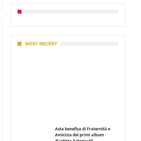
MOST RECENT
I 10 Classici Disney: tra record,
miti sfatati e segreti
d’animazione
Webmaster
19 Giugno 2026
Asta benefica di Fraternità e
Amicizia dei primi album
d’artista Artonauti!