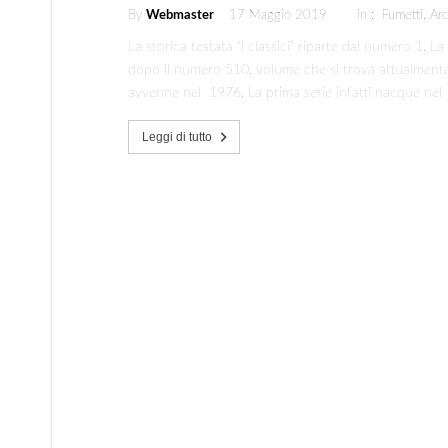
By
Webmaster
17 Maggio 2019
in :
Fumetti
,
Arc
La storica testata “I classici” riparte dal numero 1. L
dopo il numero 510, volume che si trova attualmente
avvenne nel 1976. La prima serie infatti nacque nel
Leggi di tutto